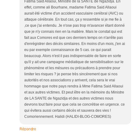
Fatima Said Allaoui, Ministre de la SANTE de Ngazidja. En
effet, comme ali Bourhane, madame Fatima Said Allaoui
aurait été victime d'un accident vasculaire cerébral (AVC) ou
attaque cérébrale. En tout cas, ça y ressemble si je me fie à
,ce que j'ai entendu. Je n'ose pas trop m'avancer étant donné
que je n'y connais rien en la matière. Mais le constat qui est
fait aux Comores est que ces derniers temps on n'arrête pas
d'enrégistrer des décès similaires. En moins d'un mois, j'en ai
eu par exemple connaissance de 5 cas. ce qui parait
beaucoup. Alors n'est il pas indispensable de faire en sorte
qu'il y ait une campagne médiatique de sensibilisation sur le
phènomène et les mésures ou précautions à prendre pour
limiter les risques ? je pense très sincérement que si nos
autorités et nos associations y arrivent, cela sera le vrai
hommage que notre pays rendra à Mme Fatima Said Allaoui
et aux autres victimes. Et peut être en la mémoire du Ministre
de LA SANTE de Ngazidja et des autres victimes nous
devrons tout faire pour que cela se concrétise en urgence. ce
qui évitera aussi certains décès et sauvera des vies !
Comoriennement. Halidi (HALIDI-BLOG-COMORES)
Répondre