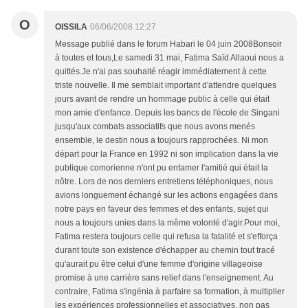
O
OISSILA
06/06/2008 12:27
Message publié dans le forum Habari le 04 juin 2008Bonsoir
à toutes et tous,Le samedi 31 mai, Fatima Saïd Allaoui nous a
quittés.Je n'ai pas souhaité réagir immédiatement à cette
triste nouvelle. Il me semblait important d'attendre quelques
jours avant de rendre un hommage public à celle qui était
mon amie d'enfance. Depuis les bancs de l'école de Singani
jusqu'aux combats associatifs que nous avons menés
ensemble, le destin nous a toujours rapprochées. Ni mon
départ pour la France en 1992 ni son implication dans la vie
publique comorienne n'ont pu entamer l'amitié qui était la
nôtre. Lors de nos derniers entretiens téléphoniques, nous
avions longuement échangé sur les actions engagées dans
notre pays en faveur des femmes et des enfants, sujet qui
nous a toujours unies dans la même volonté d'agir.Pour moi,
Fatima restera toujours celle qui refusa la fatalité et s'efforça
durant toute son existence d'échapper au chemin tout tracé
qu'aurait pu être celui d'une femme d'origine villageoise
promise à une carrière sans relief dans l'enseignement. Au
contraire, Fatima s'ingénia à parfaire sa formation, à multiplier
les expériences professionnelles et associatives, non pas