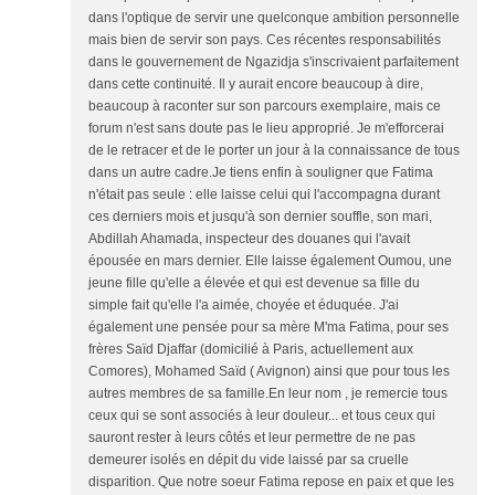
dans l'optique de servir une quelconque ambition personnelle
mais bien de servir son pays. Ces récentes responsabilités
dans le gouvernement de Ngazidja s'inscrivaient parfaitement
dans cette continuité. Il y aurait encore beaucoup à dire,
beaucoup à raconter sur son parcours exemplaire, mais ce
forum n'est sans doute pas le lieu approprié. Je m'efforcerai
de le retracer et de le porter un jour à la connaissance de tous
dans un autre cadre.Je tiens enfin à souligner que Fatima
n'était pas seule : elle laisse celui qui l'accompagna durant
ces derniers mois et jusqu'à son dernier souffle, son mari,
Abdillah Ahamada, inspecteur des douanes qui l'avait
épousée en mars dernier. Elle laisse également Oumou, une
jeune fille qu'elle a élevée et qui est devenue sa fille du
simple fait qu'elle l'a aimée, choyée et éduquée. J'ai
également une pensée pour sa mère M'ma Fatima, pour ses
frères Saïd Djaffar (domicilié à Paris, actuellement aux
Comores), Mohamed Saïd ( Avignon) ainsi que pour tous les
autres membres de sa famille.En leur nom , je remercie tous
ceux qui se sont associés à leur douleur... et tous ceux qui
sauront rester à leurs côtés et leur permettre de ne pas
demeurer isolés en dépit du vide laissé par sa cruelle
disparition. Que notre soeur Fatima repose en paix et que les