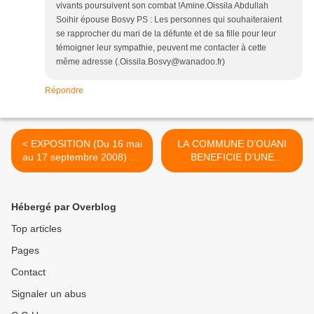
vivants poursuivent son combat !Amine.Oissila Abdullah
Soihir épouse Bosvy PS : Les personnes qui souhaiteraient
se rapprocher du mari de la défunte et de sa fille pour leur
témoigner leur sympathie, peuvent me contacter à cette
même adresse (.Oissila.Bosvy@wanadoo.fr)
Répondre
< EXPOSITION (Du 16 mai
LA COMMUNE D’OUANI
au 17 septembre 2008) ET
BENEFICIE D’UNE
CONFERENCE DE SOPHIE
SUBVENTION DE L’UE
BLANCHY (le 07 juin 2008)
POUR SON PROJET DE
SUR LES COMORES A
REHABILITATION DU
Hébergé par Overblog
SAINT MAUR DES FOSSES
SYSTEME
(94)
D’ALIMENTATION EN EAU
Top articles
POTABLE >
Pages
Contact
Signaler un abus