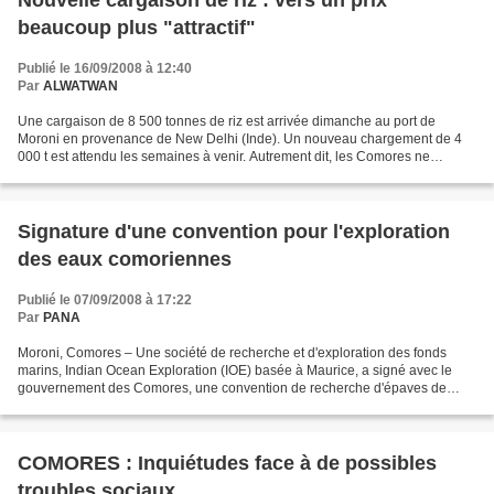
Nouvelle cargaison de riz : vers un prix
beaucoup plus "attractif"
Publié le 16/09/2008 à 12:40
Par
ALWATWAN
Une cargaison de 8 500 tonnes de riz est arrivée dimanche au port de
Moroni en provenance de New Delhi (Inde). Un nouveau chargement de 4
000 t est attendu les semaines à venir. Autrement dit, les Comores ne
risquent pas d'être confrontées de si tôt à...
Signature d'une convention pour l'exploration
des eaux comoriennes
Publié le 07/09/2008 à 17:22
Par
PANA
Moroni, Comores – Une société de recherche et d'exploration des fonds
marins, Indian Ocean Exploration (IOE) basée à Maurice, a signé avec le
gouvernement des Comores, une convention de recherche d'épaves de
navires dans les eaux comoriennes, a indiqué...
COMORES : Inquiétudes face à de possibles
troubles sociaux