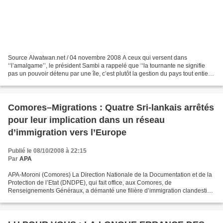
Source Alwatwan.net / 04 novembre 2008 A ceux qui versent dans
‘‘l’amalgame’’, le président Sambi a rappelé que ‘‘la tournante ne signifie
pas un pouvoir détenu par une île, c’est plutôt la gestion du pays tout entier
confiée à un ressortissant d’une...
Comores–Migrations : Quatre Sri-lankais arrêtés
pour leur implication dans un réseau
d’immigration vers l’Europe
Publié le 08/10/2008 à 22:15
Par
APA
APA-Moroni (Comores) La Direction Nationale de la Documentation et de la
Protection de l’Etat (DNDPE), qui fait office, aux Comores, de
Renseignements Généraux, a démanté une filière d’immigration clandestine
impliquant de nombreux étrangers de diverses...