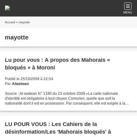
MENU
Accueil
» mayotte
mayotte
Lu pour vous : A propos des Mahorais «
bloqués » à Moroni
Publié le 25/10/2008 à 22:54
Par
Alwatwan
Source : Al-watwan N° 1180 du 23 octobre 2008 «La carte nationale
d'identité est obligatoire à tout citoyen Comorien, quelle que soit la
nationalité dont il est en possession. Par conséquent, elle est exigée à la
demande du visa de sortie et de retour»,...
LU POUR VOUS : Les Cahiers de la
désinformation/Les 'Mahorais bloqués' à