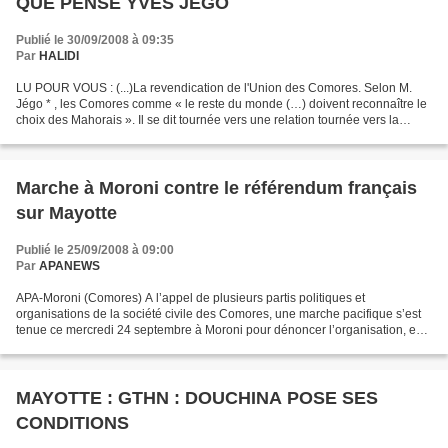
QUE PENSE YVES JEGO
Publié le 30/09/2008 à 09:35
Par
HALIDI
LU POUR VOUS : (...)La revendication de l'Union des Comores. Selon M.
Jégo * , les Comores comme « le reste du monde (…) doivent reconnaître le
choix des Mahorais ». Il se dit tournée vers une relation tournée vers la
coopération plutôt que la revendication...
Marche à Moroni contre le référendum français
sur Mayotte
Publié le 25/09/2008 à 09:00
Par
APANEWS
APA-Moroni (Comores) A l’appel de plusieurs partis politiques et
organisations de la société civile des Comores, une marche pacifique s’est
tenue ce mercredi 24 septembre à Moroni pour dénoncer l’organisation, en
avril 2009 à Mayotte, d’un référendum...
MAYOTTE : GTHN : DOUCHINA POSE SES
CONDITIONS