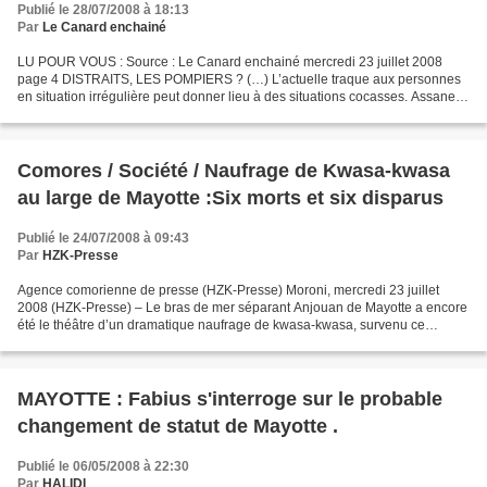
Publié le 28/07/2008 à 18:13
Par
Le Canard enchainé
LU POUR VOUS : Source : Le Canard enchainé mercredi 23 juillet 2008
page 4 DISTRAITS, LES POMPIERS ? (…) L’actuelle traque aux personnes
en situation irrégulière peut donner lieu à des situations cocasses. Assane,
ressortissante comorienne qui vit à Thouars...
Comores / Société / Naufrage de Kwasa-kwasa
au large de Mayotte :Six morts et six disparus
Publié le 24/07/2008 à 09:43
Par
HZK-Presse
Agence comorienne de presse (HZK-Presse) Moroni, mercredi 23 juillet
2008 (HZK-Presse) – Le bras de mer séparant Anjouan de Mayotte a encore
été le théâtre d’un dramatique naufrage de kwasa-kwasa, survenu ce
mercredi, à l’aube entre 5h et 6h00. Le bilan...
MAYOTTE : Fabius s'interroge sur le probable
changement de statut de Mayotte .
Publié le 06/05/2008 à 22:30
Par
HALIDI