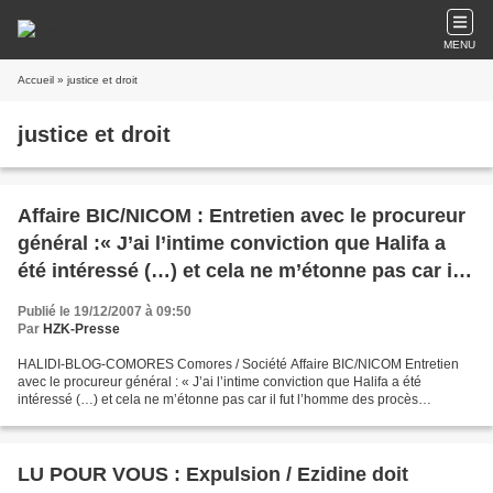
MENU
Accueil
» justice et droit
justice et droit
Affaire BIC/NICOM : Entretien avec le procureur
général :« J’ai l’intime conviction que Halifa a
été intéressé (…) et cela ne m’étonne pas car il
fut l’homme des procès truqués... »
Publié le 19/12/2007 à 09:50
Par
HZK-Presse
HALIDI-BLOG-COMORES Comores / Société Affaire BIC/NICOM Entretien
avec le procureur général : « J’ai l’intime conviction que Halifa a été
intéressé (…) et cela ne m’étonne pas car il fut l’homme des procès
truqués... » Moroni, lundi 17 décembre 2007 (HZK-Presse)...
LU POUR VOUS : Expulsion / Ezidine doit