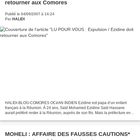
retourner aux Comores
Publié le 04/09/2007 à 14:24
Par
HALIDI
HALIDI-BLOG-COMORES OCéAN INDIEN Ezidine est papa d’un enfant
français à la Réunion. À 24 ans, Saïd Mohamed Ezidine Saïd Hassane
aurait préféré rester à la Réunion, auprès de son fils. Mais la préfecture en a
décidé autrement : comme son dossier n’est...
MOHELI : AFFAIRE DES FAUSSES CAUTIONS*