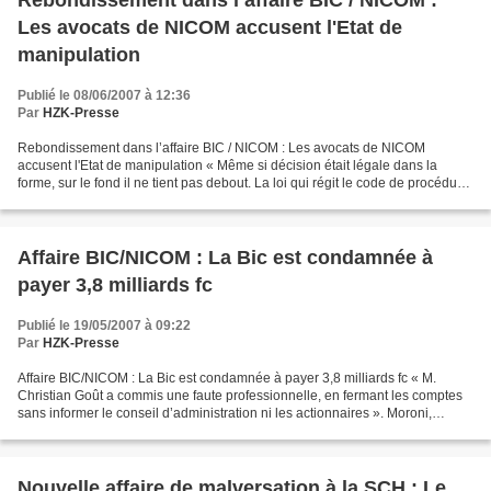
Rebondissement dans l’affaire BIC / NICOM :
Les avocats de NICOM accusent l'Etat de
manipulation
Publié le 08/06/2007 à 12:36
Par
HZK-Presse
Rebondissement dans l’affaire BIC / NICOM : Les avocats de NICOM
accusent l'Etat de manipulation « Même si décision était légale dans la
forme, sur le fond il ne tient pas debout. La loi qui régit le code de procédure
civile relève d'une ordonnance »,...
Affaire BIC/NICOM : La Bic est condamnée à
payer 3,8 milliards fc
Publié le 19/05/2007 à 09:22
Par
HZK-Presse
Affaire BIC/NICOM : La Bic est condamnée à payer 3,8 milliards fc « M.
Christian Goût a commis une faute professionnelle, en fermant les comptes
sans informer le conseil d’administration ni les actionnaires ». Moroni,
mercredi 16 mai 2007 (HZK-Presse)...
Nouvelle affaire de malversation à la SCH : Le