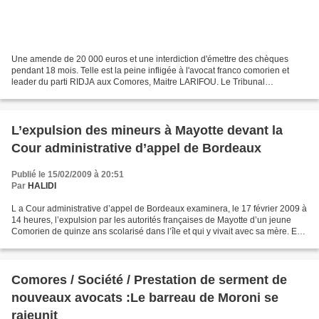
Une amende de 20 000 euros et une interdiction d'émettre des chèques
pendant 18 mois. Telle est la peine infligée à l'avocat franco comorien et
leader du parti RIDJA aux Comores, Maitre LARIFOU. Le Tribunal
Correctionnel de Saint Pierre de l'île de la...
L’expulsion des mineurs à Mayotte devant la
Cour administrative d’appel de Bordeaux
Publié le 15/02/2009 à 20:51
Par
HALIDI
L a Cour administrative d’appel de Bordeaux examinera, le 17 février 2009 à
14 heures, l’expulsion par les autorités françaises de Mayotte d’un jeune
Comorien de quinze ans scolarisé dans l’île et qui y vivait avec sa mère. En
septembre 2007, ce jeune...
Comores / Société / Prestation de serment de
nouveaux avocats :Le barreau de Moroni se
rajeunit