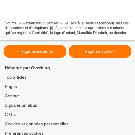
Source : Alwatwan.net/15 janvier 2009 Face à la "recrudescence[/i]" des cas
d'abandons et d'adoptions "[i]illégales" d'enfants, d'agressions sur mineur
qui "se règlent à l'amiable", la juge d'enfant, Maoulida Djoubeir, ne décolère
pas. Elle le dit tout...
< Page précédente
Page suivante >
Hébergé par Overblog
Top articles
Pages
Contact
Signaler un abus
C.G.U.
Cookies et données personnelles
Préférences cookies