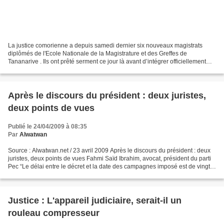
La justice comorienne a depuis samedi dernier six nouveaux magistrats
diplômés de l'Ecole Nationale de la Magistrature et des Greffes de
Tananarive . Ils ont prêté serment ce jour là avant d’intégrer officiellement
leurs nouvelles fonctions. Il s'agit...
Après le discours du président : deux juristes,
deux points de vues
Publié le 24/04/2009 à 08:35
Par
Alwatwan
Source : Alwatwan.net / 23 avril 2009 Après le discours du président : deux
juristes, deux points de vues Fahmi Saïd Ibrahim, avocat, président du parti
Pec “Le délai entre le décret et la date des campagnes imposé est de vingt
jours, ce délai doit être...
Justice : L'appareil judiciaire, serait-il un
rouleau compresseur