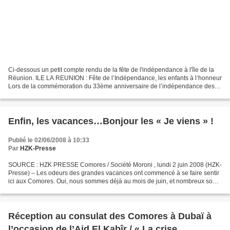
Ci-dessous un petit compte rendu de la fête de l'indépendance à l'île de la
Réunion. ILE LA REUNION : Fête de l’Indépendance, les enfants à l’honneur
Lors de la commémoration du 33ème anniversaire de l’indépendance des
Comores plusieurs manifestations...
Enfin, les vacances…Bonjour les « Je viens » !
Publié le 02/06/2008 à 10:33
Par
HZK-Presse
SOURCE : HZK PRESSE Comores / Société Moroni , lundi 2 juin 2008 (HZK-
Presse) – Les odeurs des grandes vacances ont commencé à se faire sentir
ici aux Comores. Oui, nous sommes déjà au mois de juin, et nombreux sont
les comoriens qui se préparent, soit...
Réception au consulat des Comores à Dubaï à
l’occasion de l’Aid El Kabîr / « La crise