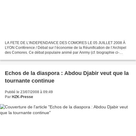
LA FETE DE L’INDEPENDANCE DES COMORES LE 05 JUILLET 2008 À
LYON Conférence / Débat sur l’économie de la Réunification de l’Archipel
des Comores. Ce débat populaire animé par Anrmy (cf. biographie ci-
dessous) s’est déroulée en 2 étapes (1heure). La première...
Echos de la diaspora : Abdou Djabir veut que la
tournante continue
Publié le 23/07/2008 à 09:49
Par
HZK-Presse