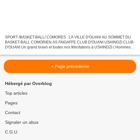
SPORT /BASKET-BALL/ COMORES : LA VILLE D'OUANI AU SOMMET DU
BASKET-BALL COMORIEN AS FAIGAFFE CLUB D'OUANI USHINDZI CLUB
D'OUANI Un grand bravo et toutes nos félicitations à USHINDZI ( Hommes)
et à A S FAIGAFFE ( Femmes), deux clubs de la ville d'OUANI...
< Page précédente
Hébergé par Overblog
Top articles
Pages
Contact
Signaler un abus
C.G.U.