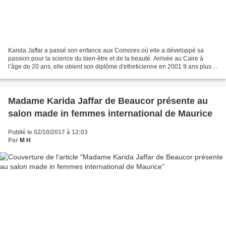
Karida Jaffar a passé son enfance aux Comores où elle a développé sa
passion pour la science du bien-être et de la beauté. Arrivée au Caire à
l’âge de 20 ans, elle obient son diplôme d'etheticienne en 2001 9 ans plus
tard , elle devient la pionnière dans...
Madame Karida Jaffar de Beaucor présente au
salon made in femmes international de Maurice
Publié le 02/10/2017 à 12:03
Par
M H