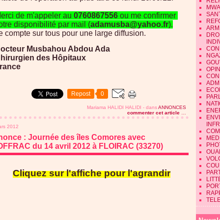
REL
MWA
SAN
erci de m'appeler au
0760867556
ou me confirmer
REF
otre disponibilité par mail (
adamusba@yahoo.fr
).
ARM
e compte sur tous pour une large diffusion.
DRO
INDI
octeur Musbahou Abdou Ada
CON
NGA
hirurgien des Hôpitaux
GOU
rance
OPI
CON
ADMI
ECO
Repost
0
PAR
NAT
Mariama HALIDI HALIDI
-
dans
ANNONCES
ENE
commenter cet article
…
ENV
INF
ars 2012
COM
once : Journée des îles Comores avec
MEDI
PHO
OFFRAC du 14 avril 2012 à FLOIRAC (33270)
OUA
VOL
COU
Cliquez sur l'affiche pour l'agrandir
PART
LIT
POR
RAP
TEL