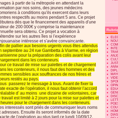
mages à partir de la métropole en attendant la
ormation par nos soins, des jeunes médecins
omoriens à conditions qu'ils exercent dans leurs
entres respectifs au moins pendant 5 ans. Ce projet
ébutera dès que le financement des appareils d'une
aleur de 200 000€ y comprise la maintenance
Rubri
nnuelle sera obtenu. Ce projet a vocation à
'étendre sur les autres îles si l'expérience
ELE
njouanaise intéresse et s'avère convaincante.
NOU
COM
fin de pallier aux besoins urgents vous êtes attendus
INT
in septembre au 24 rue Gambetta à Viarme, en région
TRA
arisienne pour la préparation des colis avant leur
ANJ
CUL
hargement dans les conteneurs.
JUST
our ce travail de mise sur palettes et de chargement
ANN
ans les conteneurs, il nous faut des hommes et des
DIP
emmes sensibles aux souffrances de nos frères et
MAY
VID
oeurs restés au pays.
SPO
ous passerez le message à tous. Avant de fixer la
OPI
ate exacte de l'opération, il nous faut obtenir l'accord
EDU
GEN
réalable d' au moins une dizaine de volontaires, car
DIS
e travail est limité à 2 jours pour la mise sur palettes et
LET
 heures pour le chargement dans les conteneurs.
POE
es interessés sont priés de communiquer leurs noms
COU
HOM
t adresses. Ensuite ils seront informés de la date
DIA
xacte de l'opération au plus tard ce lundi 10/09/12.