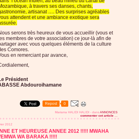
dans l’océan indien, au beau milieu du canal de
Mozambique, à travers ses danses, chants,
gastronomie, artisanat …. Des surprises agréables
vous attendent et une ambiance exotique sera
assurée.
Nous serons très heureux de vous accueillir (vous et
les membres de votre association) ce jour-là afin de
partager avec vous quelques éléments de la culture
des Comores.
Vous en remerciant par avance,
Cordialement,
Le Président
ABASSE Abdouroihamane
Repost
0
Mariama HALIDI HALIDI
-
dans
ANNONCES
commenter cet article
…
vier 2012
NNE ET HEUREUSE ANNEE 2012 !!!!! MWAHA
EMWA WA BARAKA !!!!!