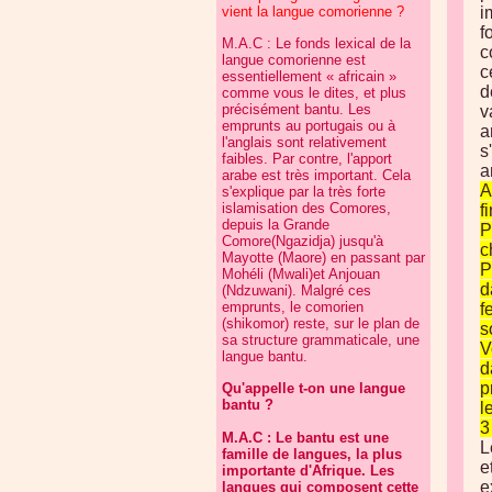
vient la langue comorienne ?
i
f
M.A.C : Le fonds lexical de la
c
langue comorienne est
c
essentiellement « africain »
d
comme vous le dites, et plus
précisément bantu. Les
v
emprunts au portugais ou à
a
l'anglais sont relativement
s
faibles. Par contre, l'apport
a
arabe est très important. Cela
A
s'explique par la très forte
islamisation des Comores,
f
depuis la Grande
P
Comore(Ngazidja) jusqu'à
c
Mayotte (Maore) en passant par
P
Mohéli (Mwali)et Anjouan
d
(Ndzuwani). Malgré ces
emprunts, le comorien
f
(shikomor) reste, sur le plan de
s
sa structure grammaticale, une
V
langue bantu.
d
p
Qu'appelle t-on une langue
bantu ?
l
3
M.A.C : Le bantu est une
L
famille de langues, la plus
e
importante d'Afrique. Les
e
langues qui composent cette