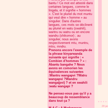
bantu ! Ce mot est attesté dans
certaines langues, comme le
lingala, et il signifie « hommes
». C'est le pluriel du mot muntu
qui veut dire « homme » au
singulier. Dans d'autres
langues, ces mots se déclinent
au pluriel en watu (swahili),
wantru ou watru ou en encore
wandru (shikomor) ; au
singulier, nous avons
respectivement mtu, muntru,
mtru, mndru.
Prenons encore l'exemple de
la phrase kinyarwanda
suivante qui signifie : «
Combien d'hommes ? » :
Abantu bangahe ? Nous
avons en comorien les
équivalences suivantes
:Wantru wangapvi ?Watru
wangapvi ?Wandru
wanga(pvi) ? et en swahili
:watu wangapi ?
Ne pensez-vous pas qu'il y a
beaucoup de ressemblance
dans tout ça ?
29 ja
M.A.C : A Madagascar,