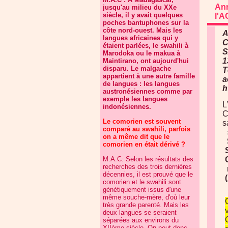
Ann
jusqu'au milieu du XXe
siècle, il y avait quelques
l'A
poches bantuphones sur la
côte nord-ouest. Mais les
A
langues africaines qui y
C
étaient parlées, le swahili à
S
Marodoka ou le makua à
1
Maintirano, ont aujourd'hui
disparu. Le malgache
T
appartient à une autre famille
a
de langues : les langues
h
austronésiennes comme par
exemple les langues
L
indonésiennes.
C
Le comorien est souvent
s
comparé au swahili, parfois
on a même dit que le
comorien en était dérivé ?
M.A.C: Selon les résultats des
recherches des trois dernières
décennies, il est prouvé que le
comorien et le swahili sont
génétiquement issus d'une
même souche-mère, d'où leur
très grande parenté. Mais les
deux langues se seraient
séparées aux environs du
XIIème siècle. On peut donc