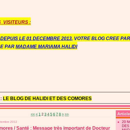
VISITEURS :
E
DEPUIS LE 01 DECEMBRE 2013
, VOTRE BLOG CREE PAR 
RE PAR
MADAME MARIAMA HALIDI
:
LE BLOG DE HALIDI ET DES COMORES
Articl
<<
<
1
2
3
4
5
6
7
8
>
>>
20 
ptembre 2012
DES 
ores / Santé : Message très important de Docteur