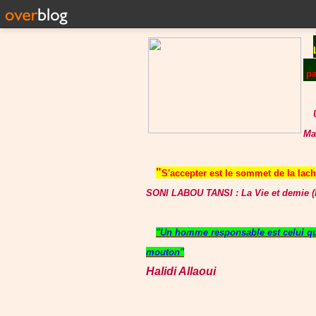
p
Ma
"
S'accepter est le sommet de la lache
SONI LABOU TANSI : La Vie et demie (P
"Un homme responsable est celui qui
mouton"
Halidi Allaoui