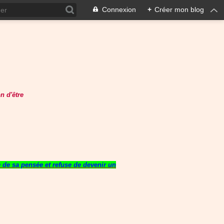
Connexion
+
Créer mon blog
n d'être
re de sa pensée et refuse de devenir un