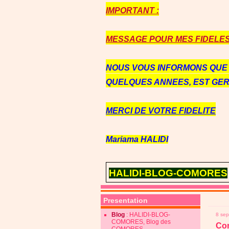
IMPORTANT :
MESSAGE POUR MES FIDELES 
NOUS VOUS INFORMONS QU
QUELQUES ANNEES, EST GE
MERCI DE VOTRE FIDELITE
Mariama HALIDI
HALIDI-BLOG-COMORES
Presentation
Blog
: HALIDI-BLOG-
8 se
COMORES, Blog des
Com