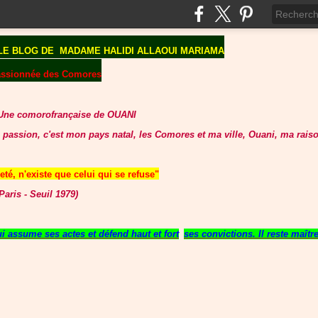
LE BLOG DE
MADAME HALIDI ALLAOUI MARIAMA
assionnée des Comores
Une comorofrançaise de OUANI
 passion, c'est mon pays natal, les Comores et ma ville, Ouani, ma raiso
té, n'existe que celui qui se refuse"
aris - Seuil 1979)
 assume ses actes et défend haut et fort
ses convictions. Il reste maît