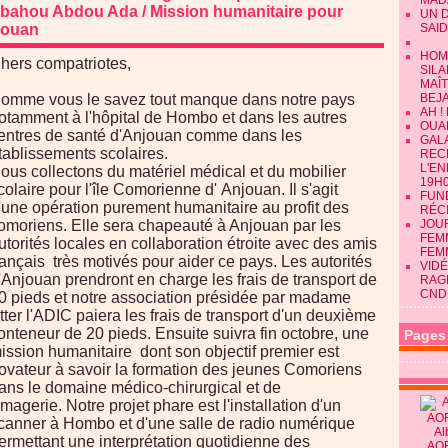
MAD
bahou Abdou Ada / Mission humanitaire pour
UN 
jouan
SAID
HOM
hers compatriotes,
SILA
MAÎ
omme vous le savez tout manque dans notre pays
BEJ
AH !
otamment à l'hôpital de Hombo et dans les autres
OUAN
entres de santé d'Anjouan comme dans les
GALA
tablissements scolaires
.
REC
L'E
ous collectons du matériel médical et du mobilier
19H0
colaire pour l'île Comorienne d' Anjouan. Il s'agit
FUN
'une opération purement humanitaire au profit des
RÉC
omoriens. Elle sera chapeauté à Anjouan par les
JOU
FEMM
utorités locales en collaboration étroite avec des amis
FEM
rançais très motivés pour aider ce pays. Les autorités
VIDÉ
'Anjouan prendront en charge les frais de transport de
RAG
CND
0 pieds et notre association présidée par madame
tter l'ADIC paiera les frais de transport d'un deuxième
onteneur de 20 pieds. Ensuite suivra fin octobre, une
Pages
ission humanitaire dont son objectif premier est
ovateur à savoir la formation des jeunes Comoriens
ans le domaine médico-chirurgical et de
'imagerie. Notre projet phare est l'installation d'un
canner à Hombo et d'une salle de radio numérique
Al
ermettant une interprétation quotidienne des
AO