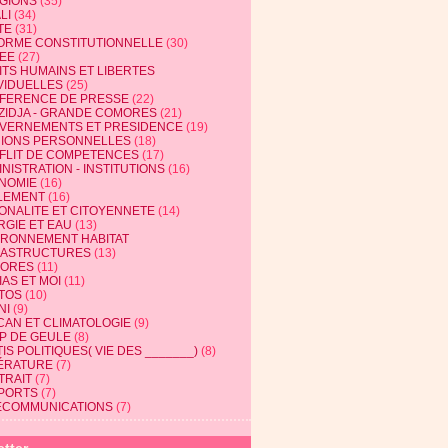
IGIONS
(35)
LI
(34)
TE
(31)
ORME CONSTITUTIONNELLE
(30)
EE
(27)
ITS HUMAINS ET LIBERTES
VIDUELLES
(25)
FERENCE DE PRESSE
(22)
ZIDJA - GRANDE COMORES
(21)
VERNEMENTS ET PRESIDENCE
(19)
NIONS PERSONNELLES
(18)
FLIT DE COMPETENCES
(17)
NISTRATION - INSTITUTIONS
(16)
NOMIE
(16)
LEMENT
(16)
IONALITE ET CITOYENNETE
(14)
RGIE ET EAU
(13)
IRONNEMENT HABITAT
RASTRUCTURES
(13)
ORES
(11)
AS ET MOI
(11)
TOS
(10)
NI
(9)
CAN ET CLIMATOLOGIE
(9)
P DE GEULE
(8)
IS POLITIQUES( VIE DES _______)
(8)
TÉRATURE
(7)
TRAIT
(7)
PORTS
(7)
ECOMMUNICATIONS
(7)