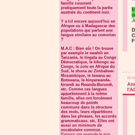
famille couvrent
pratiquement toute la partie
M
australe du continent noir.
v
J
Y a t-il encore aujourd'hui en
Afrique ou à Madagascar des
D
populations qui parlent une
langue similaire au comorien
C
?
F
M.A.C : Bien sûr ! On trouve
par exemple le swahili en
Tanzanie, le lingala au Congo
Démocratique, le kikongo au
Congo, le zulu en Afrique du
Sud, le shona au Zimbabwe-
Mozambique, le tswana au
20 m
Botswana, le kinyarwanda-
Ann
kirundi au Rwanda-Burundi,
etc. Comme ces langues
l'A
appartiennent à la même
famille, elles ont forcément
beaucoup de points
communs dans la structure
des mots, leurs répartitions
dans les phrases, les accords
grammaticaux, etc. Elles ont
aussi un minimum de
vocabulaire commun.
Prenons par exemple le mot