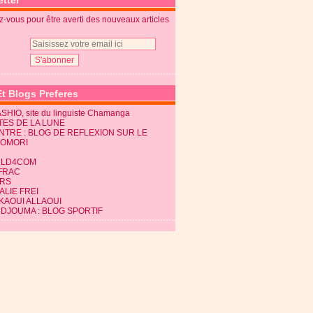
tter
-vous pour être averti des nouveaux articles
Et Blogs Preferes
SHIO, site du linguiste Chamanga
TES DE LA LUNE
NTRE : BLOG DE REFLEXION SUR LE
KOMORI
LD4COM
FRAC
RS
LIE FREI
KAOUI ALLAOUI
 DJOUMA : BLOG SPORTIF