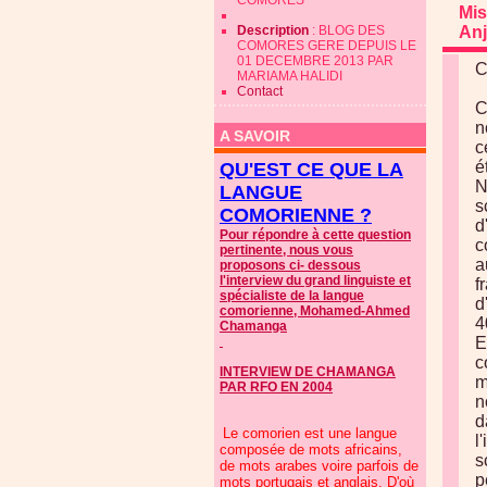
COMORES
Mis
Description
: BLOG DES
An
COMORES GERE DEPUIS LE
01 DECEMBRE 2013 PAR
C
MARIAMA HALIDI
Contact
C
n
A SAVOIR
c
é
QU'EST CE QUE LA
N
LANGUE
s
COMORIENNE ?
d
Pour répondre à cette question
c
pertinente, nous vous
a
proposons ci- dessous
l'interview du grand linguiste et
f
spécialiste de la langue
d
comorienne, Mohamed-Ahmed
4
Chamanga
E
c
INTERVIEW DE CHAMANGA
m
PAR RFO EN 2004
n
d
Le comorien est une langue
l
composée de mots africains,
s
de mots arabes voire parfois de
p
mots portugais et anglais. D'où