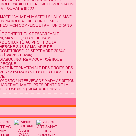
AME SITTOU RAGHADAT MOHAMED
DRÔLE D'ADIEU CHER ONCLE MOUSTAKIM
 ATTOUMANE !!! ???
MAGE / BAHA RAHAMATOU SILAHY MWE
HY NAHOUDA... BEJA UN DE MES
TRES MON COMPLICE ET AMI UN GRAND
A
 LE CONTENTIEUX DÉSAGRÉABLE...
I, MA VILLE, OUANI, JE T'AIME
 DE CHARITÉ AU PROFIT DE LA
HERCHE SUR LA MALADIE DE
NDOMÉTRIOSE 21 SEPTEMBRE 2024 à
0 à PARIS (13eme)
DI ABOU, NOTRE AMOUR POÉTIQUE
IPROQUE
RNÉE INTERNATIONALE DES DROITS DES
ES / 2024 MADAME DOULFAT KAMIL : LA
ME
O/ ORTC / INTERVIEW DE MADAME SITTOU
HADAT MOHAMED, PRÉSIDENTE DE LA
HL/ COMORES ( NOVEMBRE 2023)
Album -
bum -
OUANI
FFRAC