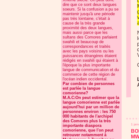
dire que ce sont deux langues
soeurs. Si la confusion a pu se
maintenir jusqu'à une période
pas très lointaine, c'était à
cause de la très grande
proximité des deux langues,
mais aussi parce que les
sultans des Comores parlaient
swahili et beaucoup de
correspondances et traités
avec les pays voisins ou les
puissances étrangères étaient
rédigés en swahili qui étaient à
l'époque la plus importante
langue de communication et du
commerce de cette région de
l'océan indien occidental.
Par combien de personnes
est parlée la langue
comorienne?
M.A.C:On peut estimer que la
langue comorienne est parlée
aujourd'hui par un million de
personnes environ : les 750
000 habitants de l'archipel
des Comores plus la très
1 jan
importante diaspora
comorienne, que l'on peut
BO
retrouver notamment à
MW