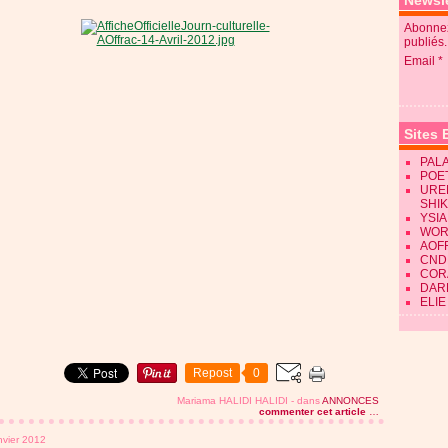
Newsle
Abonnez
publiés.
Email
Sites 
PALA
POE
URE
SHI
YSIA
WOR
AOF
CND
CORA
DAR
ELIE
Repost
0
Mariama HALIDI HALIDI
-
dans
ANNONCES
commenter cet article
…
nvier 2012