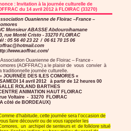
once : Invitation à la journée culturelle de
OFFRAC du 14 avril 2012 à FLOIRAC (33270)
ssociation Ouanienne de Floirac –France –
omores
/C Monsieur ABASSE Abdouroihamane
3, rue Monté Cristo - 33270 FLOIRAC
él : 05 56 40 23 22 / 06 61 70 15 06
offrac@hotmail.com
ttp://www.aoffrac.com/
’Association Ouanienne de Floirac – France -
omores (AOFFRAC) a le plaisir de vous convier à
a traditionnelle journée culturelle.
»
JOURNÉE DES ILES COMORES «
SAMEDI 14 avril 2012 à partir de 12 heures 00
SALLE ROLAND BARTHES
CENTRE ANIMATION HAUT FLOIRAC
rue Voltaire - 33270 FLOIRAC
(A côté de BORDEAUX)
Comme d'habitude, cette journée sera l’occasion de
vous faire découvrir ou de vous rappeler les
Comores, un archipel de senteurs et de folklore situé