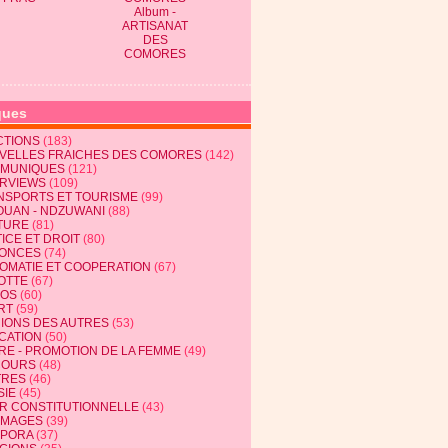
Album -
ARTISANAT
DES
COMORES
ques
CTIONS
(183)
VELLES FRAICHES DES COMORES
(142)
MUNIQUES
(121)
ERVIEWS
(109)
NSPORTS ET TOURISME
(99)
OUAN - NDZUWANI
(88)
TURE
(81)
ICE ET DROIT
(80)
ONCES
(74)
LOMATIE ET COOPERATION
(67)
OTTE
(67)
EOS
(60)
RT
(59)
NIONS DES AUTRES
(53)
CATION
(50)
RE - PROMOTION DE LA FEMME
(49)
COURS
(48)
TRES
(46)
SIE
(45)
R CONSTITUTIONNELLE
(43)
MAGES
(39)
SPORA
(37)