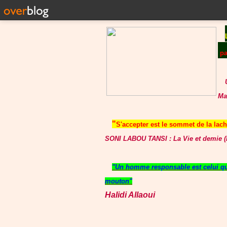
p
Ma
"
S'accepter est le sommet de la lache
SONI LABOU TANSI : La Vie et demie (P
"Un homme responsable est celui qui
mouton"
Halidi Allaoui