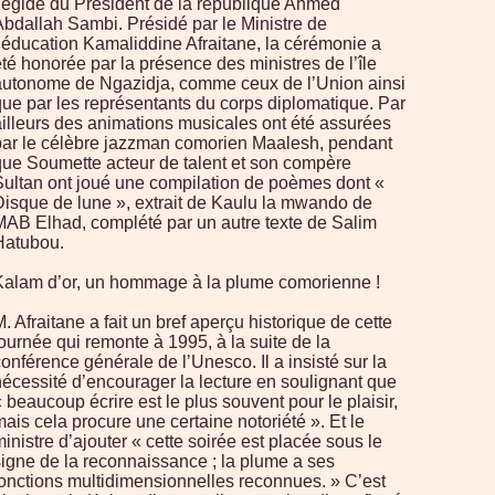
l’égide du Président de la république Ahmed
Abdallah Sambi. Présidé par le Ministre de
l’éducation Kamaliddine Afraitane, la cérémonie a
té honorée par la présence des ministres de l’île
autonome de Ngazidja, comme ceux de l’Union ainsi
que par les représentants du corps diplomatique. Par
ailleurs des animations musicales ont été assurées
par le célèbre jazzman comorien Maalesh, pendant
que Soumette acteur de talent et son compère
Sultan ont joué une compilation de poèmes dont «
Disque de lune », extrait de Kaulu la mwando de
MAB Elhad, complété par un autre texte de Salim
Hatubou.
Kalam d’or, un hommage à la plume comorienne !
. Afraitane a fait un bref aperçu historique de cette
ournée qui remonte à 1995, à la suite de la
onférence générale de l’Unesco. Il a insisté sur la
nécessité d’encourager la lecture en soulignant que
 beaucoup écrire est le plus souvent pour le plaisir,
ais cela procure une certaine notoriété ». Et le
inistre d’ajouter « cette soirée est placée sous le
signe de la reconnaissance ; la plume a ses
fonctions multidimensionnelles reconnues. » C’est