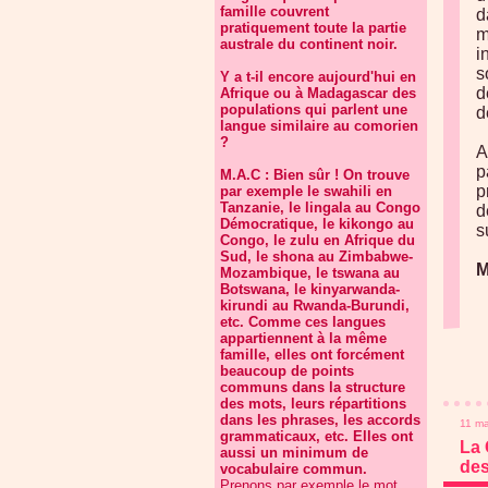
famille couvrent
d
pratiquement toute la partie
m
australe du continent noir.
i
s
Y a t-il encore aujourd'hui en
d
Afrique ou à Madagascar des
populations qui parlent une
d
langue similaire au comorien
?
A
p
M.A.C : Bien sûr ! On trouve
p
par exemple le swahili en
Tanzanie, le lingala au Congo
d
Démocratique, le kikongo au
s
Congo, le zulu en Afrique du
Sud, le shona au Zimbabwe-
M
Mozambique, le tswana au
Botswana, le kinyarwanda-
kirundi au Rwanda-Burundi,
etc. Comme ces langues
appartiennent à la même
famille, elles ont forcément
beaucoup de points
communs dans la structure
des mots, leurs répartitions
dans les phrases, les accords
11 ma
grammaticaux, etc. Elles ont
La 
aussi un minimum de
des
vocabulaire commun.
Prenons par exemple le mot