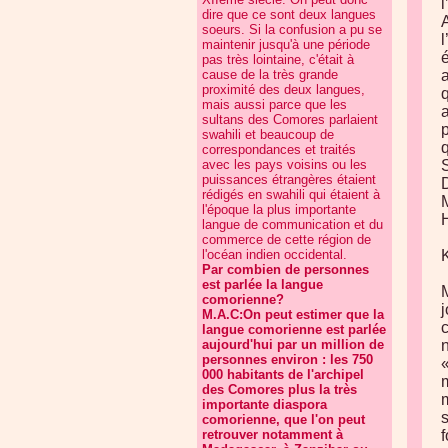
dire que ce sont deux langues
soeurs. Si la confusion a pu se
maintenir jusqu'à une période
é
pas très lointaine, c'était à
cause de la très grande
proximité des deux langues,
mais aussi parce que les
sultans des Comores parlaient
swahili et beaucoup de
correspondances et traités
avec les pays voisins ou les
puissances étrangères étaient
rédigés en swahili qui étaient à
l'époque la plus importante
langue de communication et du
commerce de cette région de
l'océan indien occidental.
Par combien de personnes
est parlée la langue
M
comorienne?
j
M.A.C:On peut estimer que la
c
langue comorienne est parlée
aujourd'hui par un million de
personnes environ : les 750
«
000 habitants de l'archipel
m
des Comores plus la très
m
importante diaspora
comorienne, que l'on peut
retrouver notamment à