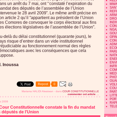
REL
ans un arrêt du 7 mai, ont ‘‘constaté l’expiration du
MWA
SAN
andat des députés de l’assemblée de l’Union
REF
ntervenue le 28 avril 2009”. Le même arrêt précise en
ARM
on article 2 qu’il “appartient au président de l’Union
DRO
es Comores de convoquer le corps électoral aux fins
INDI
CON
es élections législatives de l’assemblée de l’Union”.
NGA
GOU
u-delà du délai constitutionnel (quarante jours), le
OPI
CON
ays risque d’entrer dans un vide institutionnel
ADMI
réjudiciable au fonctionnement normal des règles
ECO
émocratiques avec les conséquences que cela
PAR
uppose.
NAT
ENE
ENV
. Inoussa
INF
COM
MEDI
PHO
OUA
Repost
0
VOL
COU
Mariama HALIDI Alwatwan
-
dans
COUR CONSTITUTIONNELLE
PART
commenter cet article
…
LIT
POR
i 2009
RAP
TEL
Cour Constitutionnelle constate la fin du mandat
 députés de l'Union