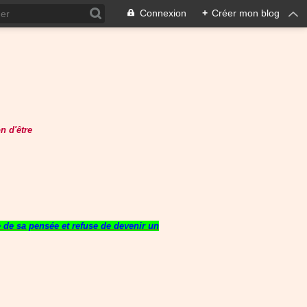
Connexion
+
Créer mon blog
n d'être
re de sa pensée et refuse de devenir un