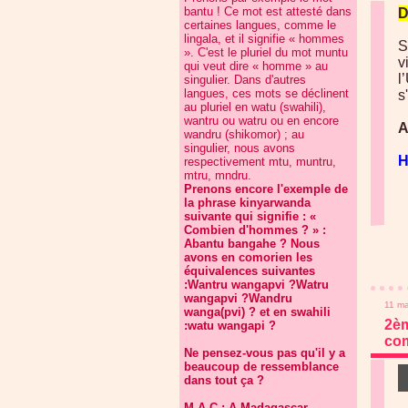
bantu ! Ce mot est attesté dans
D
certaines langues, comme le
lingala, et il signifie « hommes
S
». C'est le pluriel du mot muntu
v
qui veut dire « homme » au
l
singulier. Dans d'autres
langues, ces mots se déclinent
s
au pluriel en watu (swahili),
wantru ou watru ou en encore
A
wandru (shikomor) ; au
singulier, nous avons
H
respectivement mtu, muntru,
mtru, mndru.
Prenons encore l'exemple de
la phrase kinyarwanda
suivante qui signifie : «
Combien d'hommes ? » :
Abantu bangahe ? Nous
avons en comorien les
équivalences suivantes
:Wantru wangapvi ?Watru
wangapvi ?Wandru
11 ma
wanga(pvi) ? et en swahili
2èm
:watu wangapi ?
co
Ne pensez-vous pas qu'il y a
beaucoup de ressemblance
dans tout ça ?
M.A.C : A Madagascar,