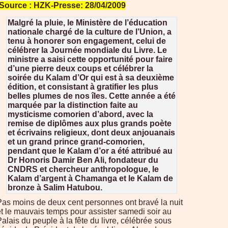
Source : HZK-Presse: 28/04/2009
Malgré la pluie, le Ministère de l’éducation
nationale chargé de la culture de l’Union, a
tenu à honorer son engagement, celui de
célébrer la Journée mondiale du Livre. Le
ministre a saisi cette opportunité pour faire
d’une pierre deux coups et célébrer la
soirée du Kalam d’Or qui est à sa deuxième
édition, et consistant à gratifier les plus
belles plumes de nos îles. Cette année a été
marquée par la distinction faite au
mysticisme comorien d’abord, avec la
remise de diplômes aux plus grands poète
et écrivains religieux, dont deux anjouanais
et un grand prince grand-comorien,
pendant que le Kalam d’or a été attribué au
Dr Honoris Damir Ben Ali, fondateur du
CNDRS et chercheur anthropologue, le
Kalam d’argent à Chamanga et le Kalam de
bronze à Salim Hatubou.
Pas moins de deux cent personnes ont bravé la nuit
et le mauvais temps pour assister samedi soir au
alais du peuple à la fête du livre, célébrée sous