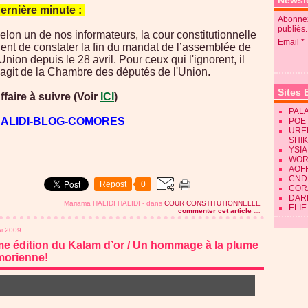
Newsle
ernière minute :
Abonnez
publiés.
elon un de nos informateurs, la cour constitutionnelle
Email
ient de constater la fin du mandat de l’assemblée de
’Union depuis le 28 avril. Pour ceux qui l'ignorent, il
'agit de la Chambre des députés de l'Union.
Sites 
ffaire à suivre (Voir
ICI
)
PALA
ALIDI-BLOG-COMORES
POE
URE
SHI
YSIA
WOR
AOF
CND
Repost
0
CORA
DAR
Mariama HALIDI HALIDI
-
dans
COUR CONSTITUTIONNELLE
ELIE
commenter cet article
…
i 2009
e édition du Kalam d’or / Un hommage à la plume
morienne!