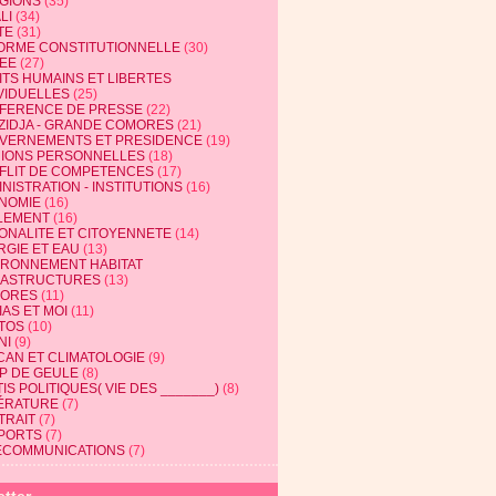
IGIONS
(35)
LI
(34)
TE
(31)
ORME CONSTITUTIONNELLE
(30)
EE
(27)
ITS HUMAINS ET LIBERTES
VIDUELLES
(25)
FERENCE DE PRESSE
(22)
ZIDJA - GRANDE COMORES
(21)
VERNEMENTS ET PRESIDENCE
(19)
NIONS PERSONNELLES
(18)
FLIT DE COMPETENCES
(17)
NISTRATION - INSTITUTIONS
(16)
NOMIE
(16)
LEMENT
(16)
IONALITE ET CITOYENNETE
(14)
RGIE ET EAU
(13)
IRONNEMENT HABITAT
RASTRUCTURES
(13)
ORES
(11)
AS ET MOI
(11)
TOS
(10)
NI
(9)
CAN ET CLIMATOLOGIE
(9)
P DE GEULE
(8)
IS POLITIQUES( VIE DES _______)
(8)
TÉRATURE
(7)
TRAIT
(7)
PORTS
(7)
ECOMMUNICATIONS
(7)