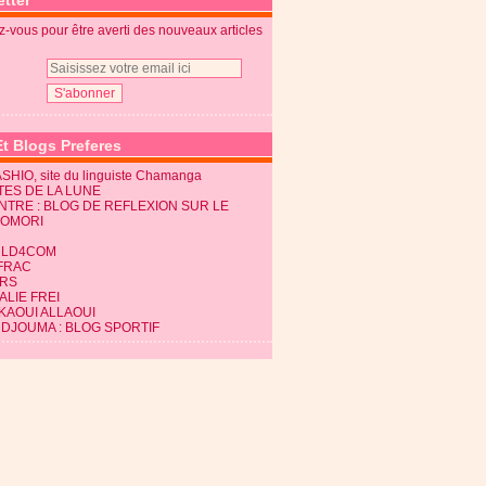
tter
-vous pour être averti des nouveaux articles
Et Blogs Preferes
SHIO, site du linguiste Chamanga
TES DE LA LUNE
NTRE : BLOG DE REFLEXION SUR LE
KOMORI
LD4COM
FRAC
RS
LIE FREI
KAOUI ALLAOUI
 DJOUMA : BLOG SPORTIF