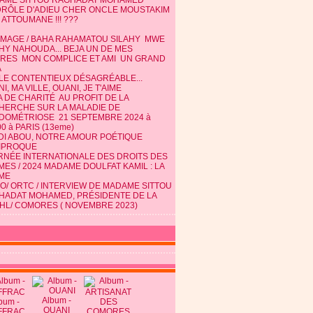
AME SITTOU RAGHADAT MOHAMED
DRÔLE D'ADIEU CHER ONCLE MOUSTAKIM
 ATTOUMANE !!! ???
MAGE / BAHA RAHAMATOU SILAHY MWE
HY NAHOUDA... BEJA UN DE MES
TRES MON COMPLICE ET AMI UN GRAND
A
 LE CONTENTIEUX DÉSAGRÉABLE...
I, MA VILLE, OUANI, JE T'AIME
 DE CHARITÉ AU PROFIT DE LA
HERCHE SUR LA MALADIE DE
NDOMÉTRIOSE 21 SEPTEMBRE 2024 à
0 à PARIS (13eme)
DI ABOU, NOTRE AMOUR POÉTIQUE
IPROQUE
RNÉE INTERNATIONALE DES DROITS DES
ES / 2024 MADAME DOULFAT KAMIL : LA
ME
O/ ORTC / INTERVIEW DE MADAME SITTOU
HADAT MOHAMED, PRÉSIDENTE DE LA
HL/ COMORES ( NOVEMBRE 2023)
Album -
bum -
OUANI
FFRAC