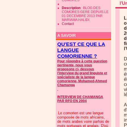
COMORES
l’U
Description
: BLOG DES
COMORES GERE DEPUIS LE
01 DECEMBRE 2013 PAR
L
MARIAMA HALIDI
o
Contact
d
2
A SAVOIR
d
f
QU'EST CE QUE LA
l
LANGUE
COMORIENNE ?
D
Pour répondre à cette question
c
pertinente, nous vous
m
proposons ci- dessous
l'interview du grand linguiste et
é
spécialiste de la langue
é
comorienne, Mohamed-Ahmed
c
Chamanga
v
l
INTERVIEW DE CHAMANGA
PAR RFO EN 2004
A
d
Le comorien est une langue
m
composée de mots africains,
i
de mots arabes voire parfois de
P
mots portugais et anglais. D'où