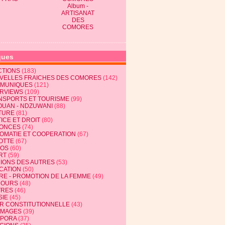
Album -
ARTISANAT
DES
COMORES
ques
CTIONS
(183)
VELLES FRAICHES DES COMORES
(142)
MUNIQUES
(121)
ERVIEWS
(109)
NSPORTS ET TOURISME
(99)
OUAN - NDZUWANI
(88)
TURE
(81)
ICE ET DROIT
(80)
ONCES
(74)
LOMATIE ET COOPERATION
(67)
OTTE
(67)
EOS
(60)
RT
(59)
NIONS DES AUTRES
(53)
CATION
(50)
RE - PROMOTION DE LA FEMME
(49)
COURS
(48)
TRES
(46)
SIE
(45)
R CONSTITUTIONNELLE
(43)
MAGES
(39)
SPORA
(37)