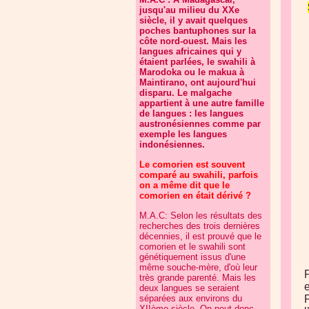
jusqu'au milieu du XXe
siècle, il y avait quelques
poches bantuphones sur la
côte nord-ouest. Mais les
langues africaines qui y
étaient parlées, le swahili à
Marodoka ou le makua à
Maintirano, ont aujourd'hui
disparu. Le malgache
appartient à une autre famille
de langues : les langues
austronésiennes comme par
exemple les langues
indonésiennes.
Le comorien est souvent
comparé au swahili, parfois
on a même dit que le
comorien en était dérivé ?
M.A.C: Selon les résultats des
recherches des trois dernières
décennies, il est prouvé que le
comorien et le swahili sont
génétiquement issus d'une
même souche-mère, d'où leur
très grande parenté. Mais les
deux langues se seraient
séparées aux environs du
P
XIIème siècle. On peut donc