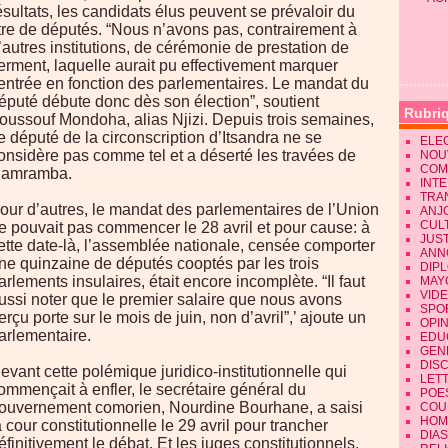
ésultats, les candidats élus peuvent se prévaloir du
itre de députés. “Nous n’avons pas, contrairement à
’autres institutions, de cérémonie de prestation de
erment, laquelle aurait pu effectivement marquer
’entrée en fonction des parlementaires. Le mandat du
éputé débute donc dès son élection”, soutient
Rubri
oussouf Mondoha, alias Njizi. Depuis trois semaines,
e député de la circonscription d’Itsandra ne se
ELE
onsidère pas comme tel et a déserté les travées de
NOU
COM
amramba.
INT
TRA
our d’autres, le mandat des parlementaires de l’Union
ANJ
CUL
e pouvait pas commencer le 28 avril et pour cause: à
JUST
ette date-là, l’assemblée nationale, censée comporter
ANN
ne quinzaine de députés cooptés par les trois
DIP
arlements insulaires, était encore incomplète. “Il faut
MAY
VID
ussi noter que le premier salaire que nous avons
SPO
erçu porte sur le mois de juin, non d’avril”,’ ajoute un
OPI
arlementaire.
EDU
GEN
DIS
evant cette polémique juridico-institutionnelle qui
LET
ommençait à enfler, le secrétaire général du
POE
ouvernement comorien, Nourdine Bourhane, a saisi
COU
HOM
a cour constitutionnelle le 29 avril pour trancher
DIA
éfinitivement le débat. Et les juges constitutionnels,