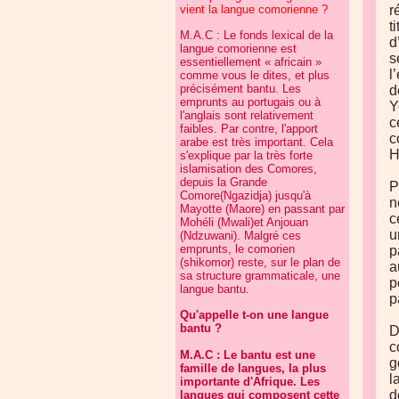
vient la langue comorienne ?
r
t
M.A.C : Le fonds lexical de la
d
langue comorienne est
s
essentiellement « africain »
l
comme vous le dites, et plus
précisément bantu. Les
d
emprunts au portugais ou à
Y
l'anglais sont relativement
c
faibles. Par contre, l'apport
c
arabe est très important. Cela
H
s'explique par la très forte
islamisation des Comores,
depuis la Grande
P
Comore(Ngazidja) jusqu'à
n
Mayotte (Maore) en passant par
c
Mohéli (Mwali)et Anjouan
u
(Ndzuwani). Malgré ces
emprunts, le comorien
p
(shikomor) reste, sur le plan de
a
sa structure grammaticale, une
p
langue bantu.
p
Qu'appelle t-on une langue
bantu ?
D
c
M.A.C : Le bantu est une
g
famille de langues, la plus
l
importante d'Afrique. Les
d
langues qui composent cette