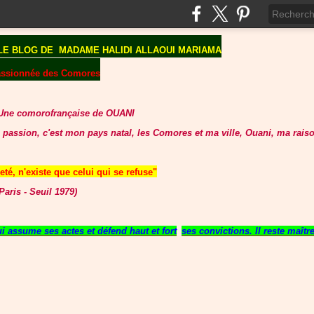
LE BLOG DE
MADAME HALIDI ALLAOUI MARIAMA
assionnée des Comores
Une comorofrançaise de OUANI
 passion, c'est mon pays natal, les Comores et ma ville, Ouani, ma raiso
té, n'existe que celui qui se refuse"
aris - Seuil 1979)
 assume ses actes et défend haut et fort
ses convictions. Il reste maît