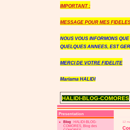
IMPORTANT :
MESSAGE POUR MES FIDELES 
NOUS VOUS INFORMONS QU
QUELQUES ANNEES, EST GE
MERCI DE VOTRE FIDELITE
Mariama HALIDI
HALIDI-BLOG-COMORES
Presentation
Blog
: HALIDI-BLOG-
12 m
COMORES, Blog des
Cou