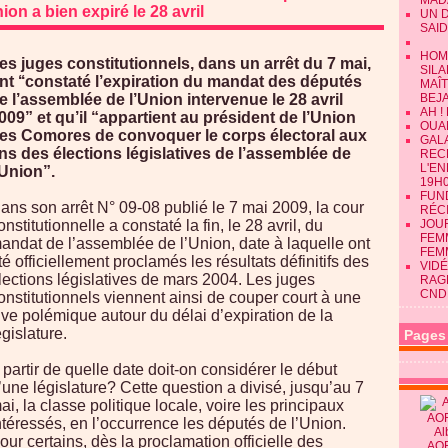
MAD
nion a bien expiré le 28 avril
UN 
SAID
HOM
es juges constitutionnels, dans un arrêt du 7 mai,
SILA
nt ‘‘constaté l’expiration du mandat des députés
MAÎ
e l’assemblée de l’Union intervenue le 28 avril
BEJ
AH !
009” et qu’il “appartient au président de l’Union
OUAN
es Comores de convoquer le corps électoral aux
GALA
ins des élections législatives de l’assemblée de
REC
L'E
’Union”.
19H0
FUN
ans son arrêt N° 09-08 publié le 7 mai 2009, la cour
RÉC
onstitutionnelle a constaté la fin, le 28 avril, du
JOU
FEMM
andat de l’assemblée de l’Union, date à laquelle ont
FEM
té officiellement proclamés les résultats définitifs des
VIDÉ
lections législatives de mars 2004. Les juges
RAG
CND
onstitutionnels viennent ainsi de couper court à une
ive polémique autour du délai d’expiration de la
égislature.
Pages
 partir de quelle date doit-on considérer le début
’une législature? Cette question a divisé, jusqu’au 7
ai, la classe politique locale, voire les principaux
ntéressés, en l’occurrence les députés de l’Union.
Al
our certains, dès la proclamation officielle des
AO