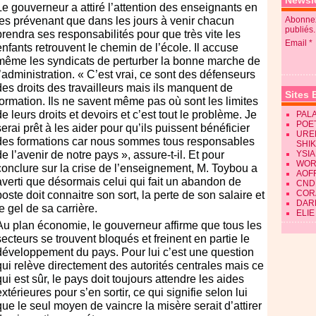
Newsle
Le gouverneur a attiré l’attention des enseignants en
les prévenant que dans les jours à venir chacun
Abonnez
publiés.
prendra ses responsabilités pour que très vite les
Email
enfants retrouvent le chemin de l’école. Il accuse
même les syndicats de perturber la bonne marche de
l’administration. « C’est vrai, ce sont des défenseurs
des droits des travailleurs mais ils manquent de
Sites 
formation. Ils ne savent même pas où sont les limites
de leurs droits et devoirs et c’est tout le problème. Je
PALA
POE
serai prêt à les aider pour qu’ils puissent bénéficier
URE
des formations car nous sommes tous responsables
SHI
de l’avenir de notre pays », assure-t-il. Et pour
YSIA
WOR
conclure sur la crise de l’enseignement, M. Toybou a
AOF
averti que désormais celui qui fait un abandon de
CND
CORA
poste doit connaitre son sort, la perte de son salaire et
DAR
le gel de sa carrière.
ELIE
Au plan économie, le gouverneur affirme que tous les
secteurs se trouvent bloqués et freinent en partie le
développement du pays. Pour lui c’est une question
qui relève directement des autorités centrales mais ce
qui est sûr, le pays doit toujours attendre les aides
extérieures pour s’en sortir, ce qui signifie selon lui
que le seul moyen de vaincre la misère serait d’attirer