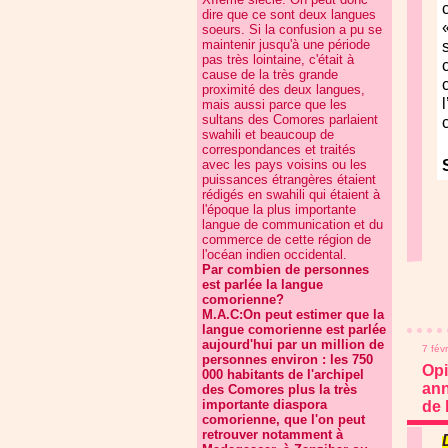
dire que ce sont deux langues
soeurs. Si la confusion a pu se
maintenir jusqu'à une période
pas très lointaine, c'était à
cause de la très grande
proximité des deux langues,
mais aussi parce que les
sultans des Comores parlaient
swahili et beaucoup de
correspondances et traités
avec les pays voisins ou les
puissances étrangères étaient
rédigés en swahili qui étaient à
l'époque la plus importante
langue de communication et du
commerce de cette région de
l'océan indien occidental.
Par combien de personnes
est parlée la langue
comorienne?
M.A.C:On peut estimer que la
langue comorienne est parlée
aujourd'hui par un million de
7 fév
personnes environ : les 750
Opi
000 habitants de l'archipel
ann
des Comores plus la très
importante diaspora
de 
comorienne, que l'on peut
retrouver notamment à