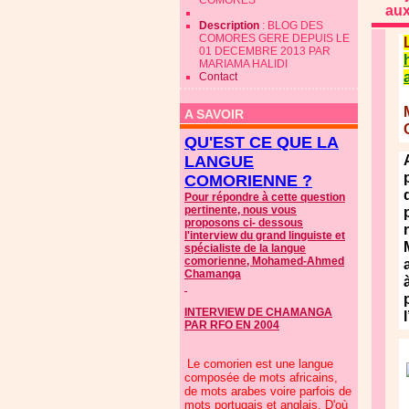
COMORES
au
Description
: BLOG DES
COMORES GERE DEPUIS LE
01 DECEMBRE 2013 PAR
MARIAMA HALIDI
Contact
A SAVOIR
QU'EST CE QUE LA
LANGUE
COMORIENNE ?
Pour répondre à cette question
pertinente, nous vous
proposons ci- dessous
l'interview du grand linguiste et
spécialiste de la langue
comorienne, Mohamed-Ahmed
Chamanga
INTERVIEW DE CHAMANGA
PAR RFO EN 2004
Le comorien est une langue
composée de mots africains,
de mots arabes voire parfois de
mots portugais et anglais. D'où