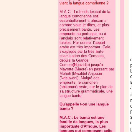
vient la langue comorienne ?
M.A.C : Le fonds lexical de la
langue comorienne est
essentiellement « africain »
comme vous le dites, et plus
précisément bantu. Les
emprunts au portugais ou à
l'anglais sont relativement
faibles. Par contre, l'apport
arabe est très important. Cela
s'explique par la très forte
islamisation des Comores,
depuis la Grande
Comore(Ngazidja) jusqu'à
Mayotte (Maore) en passant par
Mohéli (Mwali)et Anjouan
(Ndzuwani). Malgré ces
emprunts, le comorien
(shikomor) reste, sur le plan de
sa structure grammaticale, une
langue bantu.
Qu'appelle t-on une langue
bantu ?
M.A.C : Le bantu est une
famille de langues, la plus
importante d'Afrique. Les
langues qui composent cette