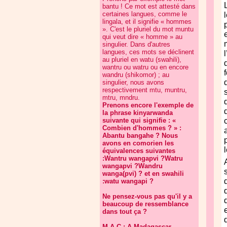
bantu ! Ce mot est attesté dans
certaines langues, comme le
lingala, et il signifie « hommes
». C'est le pluriel du mot muntu
qui veut dire « homme » au
singulier. Dans d'autres
langues, ces mots se déclinent
au pluriel en watu (swahili),
wantru ou watru ou en encore
wandru (shikomor) ; au
singulier, nous avons
respectivement mtu, muntru,
mtru, mndru.
Prenons encore l'exemple de
la phrase kinyarwanda
suivante qui signifie : «
Combien d'hommes ? » :
Abantu bangahe ? Nous
avons en comorien les
équivalences suivantes
:Wantru wangapvi ?Watru
wangapvi ?Wandru
wanga(pvi) ? et en swahili
:watu wangapi ?
Ne pensez-vous pas qu'il y a
beaucoup de ressemblance
dans tout ça ?
M.A.C : A Madagascar,