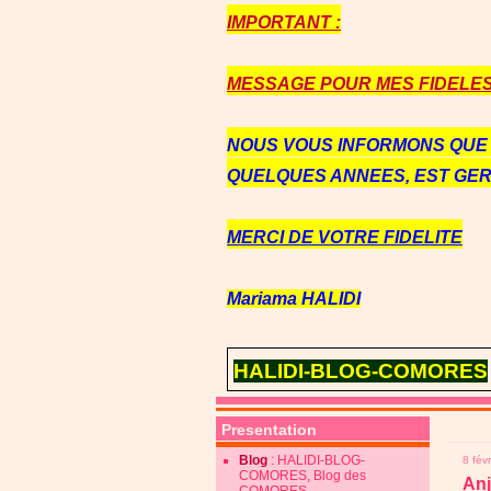
IMPORTANT :
MESSAGE POUR MES FIDELES 
NOUS VOUS INFORMONS QU
QUELQUES ANNEES, EST GE
MERCI DE VOTRE FIDELITE
Mariama HALIDI
HALIDI-BLOG-COMORES
Presentation
Blog
: HALIDI-BLOG-
8 fév
COMORES, Blog des
Anj