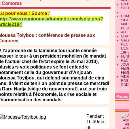
MAD
x Comores
UN 
SAID
Lu pour vous : Source /
HOM
http://www.reunionnaisdumonde.com/spip.php?
SILA
article2194
MAÎ
BEJ
AH !
Moussa Toiybou : conférence de presse aux
OUAN
Comores
GALA
REC
L'E
A l’approche de la fameuse tournante censée
19H0
passer le tour à un président mohélien (le mandat
FUN
RÉC
de l’actuel chef de l’Etat expire le 26 mai 2010),
JOU
plusieurs voix politiques se font entendre
FEMM
notamment celle du gouverneur d’Anjouan
FEM
VIDÉ
Moussa Toyibou, qui défend son mandat de cinq
RAG
ans. Il vient de tenir un point de presse ce mercredi
CND
à Daru Nadja [siège du gouvernorat], axé sur trois
points relatifs à l’économie, la crise sociale et
Pages
l’harmonisation des mandats.
Pendant
1h 30mn,
Al
le
AO