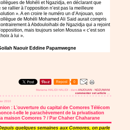
collègues de Mohéli et Ngazidja, en déclarant que
« se rallier à l’opposition n’est pas la meilleure
solution ». A en croire le numéro un d’Anjouan, son
collègue de Mohéli Mohamed Ali Said aurait compris
contrairement à Abdouloihabi de Ngazidja qui a rejoint
l’opposition, mais toujours selon Moussa « c’est son
choix à lui ».
Soilah Naouir Eddine Papamwegne
Repost
0
Mariama HALIDI HALIDI
-
dans
ANJOUAN - NDZUWANI
commenter cet article
…
rier 2010
nion : L’ouverture du capital de Comores Télécom
once-t-elle le parachèvement de la privatisation
la maison Comores ? / Par Chaher Chaharane
Depuis quelques semaines aux Comores, on parle