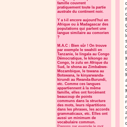
famille couvrent
pratiquement toute la partie
australe du continent noir.
Y a t-il encore aujourd'hui en
Afrique ou à Madagascar des
populations qui parlent une
langue similaire au comorien
?
M.A.C : Bien sûr ! On trouve
par exemple le swahili en
Tanzanie, le lingala au Congo
Démocratique, le kikongo au
Congo, le zulu en Afrique du
Sud, le shona au Zimbabwe-
Mozambique, le tswana au
Botswana, le kinyarwanda-
kirundi au Rwanda-Burundi,
etc. Comme ces langues
appartiennent à la même
famille, elles ont forcément
beaucoup de points
communs dans la structure
des mots, leurs répartitions
dans les phrases, les accords
grammaticaux, etc. Elles ont
aussi un minimum de
vocabulaire commun.
Prenons par exemple le mot