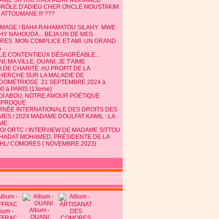
AME SITTOU RAGHADAT MOHAMED
DRÔLE D'ADIEU CHER ONCLE MOUSTAKIM
 ATTOUMANE !!! ???
MAGE / BAHA RAHAMATOU SILAHY MWE
HY NAHOUDA... BEJA UN DE MES
TRES MON COMPLICE ET AMI UN GRAND
A
 LE CONTENTIEUX DÉSAGRÉABLE...
I, MA VILLE, OUANI, JE T'AIME
 DE CHARITÉ AU PROFIT DE LA
HERCHE SUR LA MALADIE DE
NDOMÉTRIOSE 21 SEPTEMBRE 2024 à
0 à PARIS (13eme)
DI ABOU, NOTRE AMOUR POÉTIQUE
IPROQUE
RNÉE INTERNATIONALE DES DROITS DES
ES / 2024 MADAME DOULFAT KAMIL : LA
ME
O/ ORTC / INTERVIEW DE MADAME SITTOU
HADAT MOHAMED, PRÉSIDENTE DE LA
HL/ COMORES ( NOVEMBRE 2023)
Album -
bum -
OUANI
FFRAC