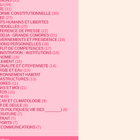
IGIONS
(35)
LI
(34)
TE
(31)
ORME CONSTITUTIONNELLE
(30)
EE
(27)
ITS HUMAINS ET LIBERTES
VIDUELLES
(25)
FERENCE DE PRESSE
(22)
ZIDJA - GRANDE COMORES
(21)
VERNEMENTS ET PRESIDENCE
(19)
NIONS PERSONNELLES
(18)
FLIT DE COMPETENCES
(17)
NISTRATION - INSTITUTIONS
(16)
NOMIE
(16)
LEMENT
(16)
IONALITE ET CITOYENNETE
(14)
RGIE ET EAU
(13)
IRONNEMENT HABITAT
RASTRUCTURES
(13)
ORES
(11)
AS ET MOI
(11)
TOS
(10)
NI
(9)
CAN ET CLIMATOLOGIE
(9)
P DE GEULE
(8)
IS POLITIQUES( VIE DES _______)
(8)
TÉRATURE
(7)
TRAIT
(7)
PORTS
(7)
ECOMMUNICATIONS
(7)