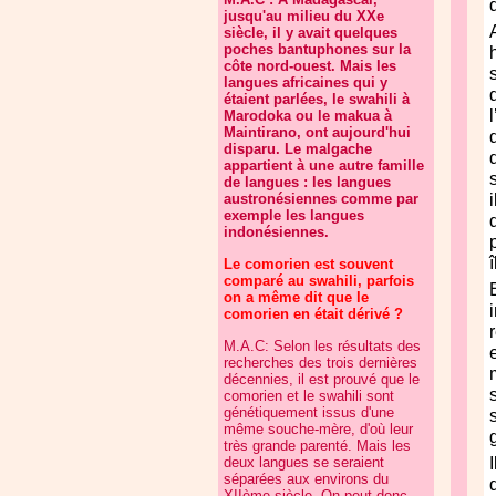
jusqu'au milieu du XXe
siècle, il y avait quelques
poches bantuphones sur la
côte nord-ouest. Mais les
langues africaines qui y
étaient parlées, le swahili à
Marodoka ou le makua à
Maintirano, ont aujourd'hui
disparu. Le malgache
appartient à une autre famille
de langues : les langues
austronésiennes comme par
exemple les langues
indonésiennes.
Le comorien est souvent
comparé au swahili, parfois
on a même dit que le
comorien en était dérivé ?
M.A.C: Selon les résultats des
recherches des trois dernières
décennies, il est prouvé que le
comorien et le swahili sont
génétiquement issus d'une
même souche-mère, d'où leur
très grande parenté. Mais les
deux langues se seraient
séparées aux environs du
XIIème siècle. On peut donc