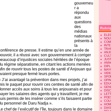
gouverneu
r a
répondu
aux
questions
des
Rubri
médias
ELE
nationaux
NOU
présents à
COM
la
INT
TRA
conférence de presse. Il estime qu’en une année de
ANJ
pouvoir, il a réussi avec son gouvernement à corriger
CUL
beaucoup d’injustices sociales héritées de l’époque
JUST
ANN
du régime séparatisme, en citant les actions menées
DIP
afin de rouvrir tous les postes de santé d’Anjouan qui
MAY
VID
avaient presque fermé leurs portes.
SPO
« J’ai avantagé la prévention dans mes projets, j’ai
OPI
EDU
mis le paquet pour rouvrir ces centres de santé afin de
GEN
donner accès aux soins à tous les anjouanais et pour
DIS
payer les salaires des agents qui y travaillent, je me
LET
POE
suis permis de les insérer comme s’ils faisaient partie
COU
du personnel de Daru Nadja ».
HOM
DIA
Le chef de l’exécutif de l’île, toujours dans le domaine