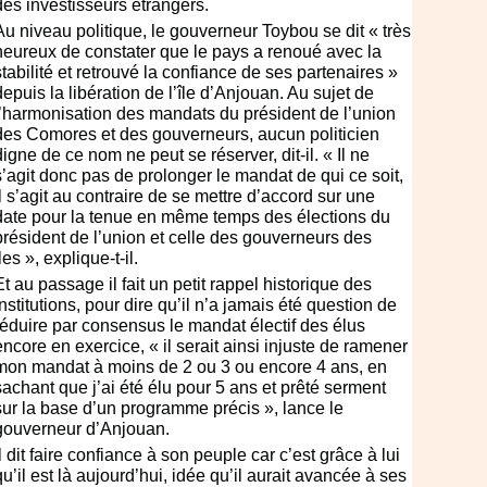
des investisseurs étrangers.
Au niveau politique, le gouverneur Toybou se dit « très
heureux de constater que le pays a renoué avec la
stabilité et retrouvé la confiance de ses partenaires »
depuis la libération de l’île d’Anjouan. Au sujet de
l’harmonisation des mandats du président de l’union
des Comores et des gouverneurs, aucun politicien
digne de ce nom ne peut se réserver, dit-il. « Il ne
s’agit donc pas de prolonger le mandat de qui ce soit,
il s’agit au contraire de se mettre d’accord sur une
date pour la tenue en même temps des élections du
président de l’union et celle des gouverneurs des
îles », explique-t-il.
Et au passage il fait un petit rappel historique des
institutions, pour dire qu’il n’a jamais été question de
réduire par consensus le mandat électif des élus
encore en exercice, « il serait ainsi injuste de ramener
mon mandat à moins de 2 ou 3 ou encore 4 ans, en
sachant que j’ai été élu pour 5 ans et prêté serment
sur la base d’un programme précis », lance le
gouverneur d’Anjouan.
Il dit faire confiance à son peuple car c’est grâce à lui
qu’il est là aujourd’hui, idée qu’il aurait avancée à ses