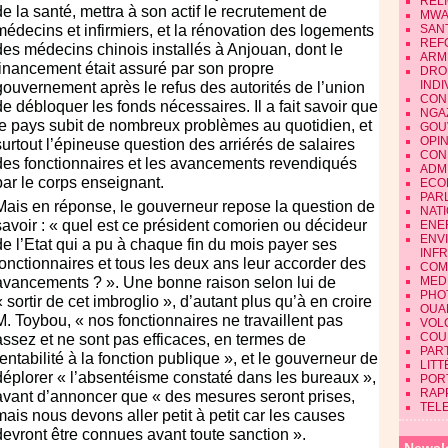
REL
de la santé, mettra à son actif le recrutement de
MWA
médecins et infirmiers, et la rénovation des logements
SAN
REF
des médecins chinois installés à Anjouan, dont le
ARM
financement était assuré par son propre
DRO
INDI
gouvernement après le refus des autorités de l’union
CON
de débloquer les fonds nécessaires. Il a fait savoir que
NGA
le pays subit de nombreux problèmes au quotidien, et
GOU
OPI
surtout l’épineuse question des arriérés de salaires
CON
des fonctionnaires et les avancements revendiqués
ADMI
par le corps enseignant.
ECO
PAR
Mais en réponse, le gouverneur repose la question de
NAT
savoir : « quel est ce président comorien ou décideur
ENE
ENV
de l’Etat qui a pu à chaque fin du mois payer ses
INF
fonctionnaires et tous les deux ans leur accorder des
COM
avancements ? ». Une bonne raison selon lui de
MEDI
PHO
« sortir de cet imbroglio », d’autant plus qu’à en croire
OUA
M. Toybou, « nos fonctionnaires ne travaillent pas
VOL
COU
assez et ne sont pas efficaces, en termes de
PART
rentabilité à la fonction publique », et le gouverneur de
LIT
déplorer « l’absentéisme constaté dans les bureaux »,
POR
RAP
avant d’annoncer que « des mesures seront prises,
TEL
mais nous devons aller petit à petit car les causes
devront être connues avant toute sanction ».