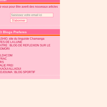
tter
-vous pour être averti des nouveaux articles
Et Blogs Preferes
SHIO, site du linguiste Chamanga
TES DE LA LUNE
NTRE : BLOG DE REFLEXION SUR LE
KOMORI
LD4COM
FRAC
RS
LIE FREI
KAOUI ALLAOUI
 DJOUMA : BLOG SPORTIF