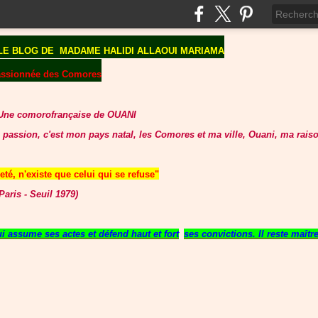
LE BLOG DE
MADAME HALIDI ALLAOUI MARIAMA
assionnée des Comores
Une comorofrançaise de OUANI
 passion, c'est mon pays natal, les Comores et ma ville, Ouani, ma raiso
té, n'existe que celui qui se refuse"
aris - Seuil 1979)
 assume ses actes et défend haut et fort
ses convictions. Il reste maît