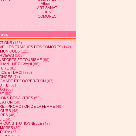
Album -
ARTISANAT
DES
COMORES
ques
CTIONS
(183)
VELLES FRAICHES DES COMORES
(142)
MUNIQUES
(121)
ERVIEWS
(109)
NSPORTS ET TOURISME
(99)
OUAN - NDZUWANI
(88)
TURE
(81)
ICE ET DROIT
(80)
ONCES
(74)
LOMATIE ET COOPERATION
(67)
OTTE
(67)
EOS
(60)
RT
(59)
NIONS DES AUTRES
(53)
CATION
(50)
RE - PROMOTION DE LA FEMME
(49)
COURS
(48)
TRES
(46)
SIE
(45)
R CONSTITUTIONNELLE
(43)
MAGES
(39)
SPORA
(37)