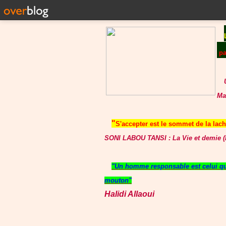
p
Ma
"
S'accepter est le sommet de la lache
SONI LABOU TANSI : La Vie et demie (P
"Un homme responsable est celui qui
mouton"
Halidi Allaoui