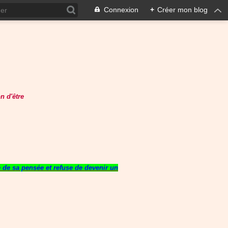
Connexion
+
Créer mon blog
n d'être
re de sa pensée et refuse de devenir un