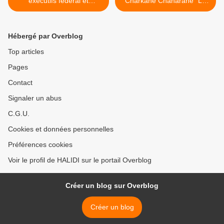
exécutifs fédéral et
Charkane Chaharane "Le
insulaires : Rien n’est
gouverneur d’Anjouan a
conclu
déjà consenti des
sacrifices" >
Hébergé par Overblog
Top articles
Pages
Contact
Signaler un abus
C.G.U.
Cookies et données personnelles
Préférences cookies
Voir le profil de HALIDI sur le portail Overblog
Créer un blog sur Overblog
Créer un blog