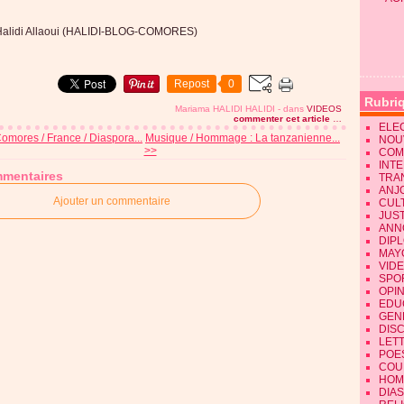
Halidi Allaoui (HALIDI-BLOG-COMORES)
Repost
0
Rubri
Mariama HALIDI HALIDI
-
dans
VIDEOS
commenter cet article
…
ELE
omores / France / Diaspora...
Musique / Hommage : La tanzanienne...
NOU
>>
COM
INT
mentaires
TRA
ANJ
Ajouter un commentaire
CUL
JUST
ANN
DIP
MAY
VID
SPO
OPI
EDU
GEN
DIS
LET
POE
COU
HOM
DIA