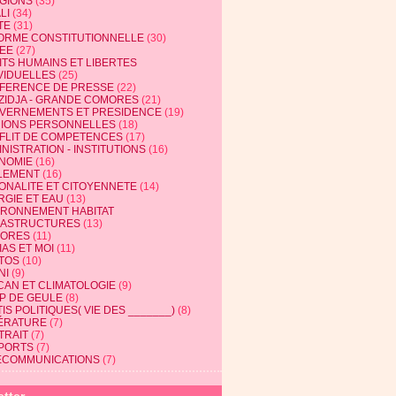
IGIONS
(35)
LI
(34)
TE
(31)
ORME CONSTITUTIONNELLE
(30)
EE
(27)
ITS HUMAINS ET LIBERTES
VIDUELLES
(25)
FERENCE DE PRESSE
(22)
ZIDJA - GRANDE COMORES
(21)
VERNEMENTS ET PRESIDENCE
(19)
NIONS PERSONNELLES
(18)
FLIT DE COMPETENCES
(17)
NISTRATION - INSTITUTIONS
(16)
NOMIE
(16)
LEMENT
(16)
IONALITE ET CITOYENNETE
(14)
RGIE ET EAU
(13)
IRONNEMENT HABITAT
RASTRUCTURES
(13)
ORES
(11)
AS ET MOI
(11)
TOS
(10)
NI
(9)
CAN ET CLIMATOLOGIE
(9)
P DE GEULE
(8)
IS POLITIQUES( VIE DES _______)
(8)
TÉRATURE
(7)
TRAIT
(7)
PORTS
(7)
ECOMMUNICATIONS
(7)