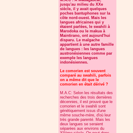
jusqu'au milieu du XXe
siècle, il y avait quelques
poches bantuphones sur la
côte nord-ouest. Mais les
langues africaines qui y
étaient parlées, le swahili à
Marodoka ou le makua à
Maintirano, ont aujourd'hui
disparu. Le malgache
appartient à une autre famille
de langues : les langues
austronésiennes comme par
exemple les langues
indonésiennes.
Le comorien est souvent
comparé au swahili, parfois
on a même dit que le
comorien en était dérivé ?
M.A.C: Selon les résultats des
recherches des trois dernières
décennies, il est prouvé que le
comorien et le swahili sont
génétiquement issus d'une
même souche-mère, d'où leur
très grande parenté. Mais les
deux langues se seraient
séparées aux environs du
XIIème siècle. On peut donc