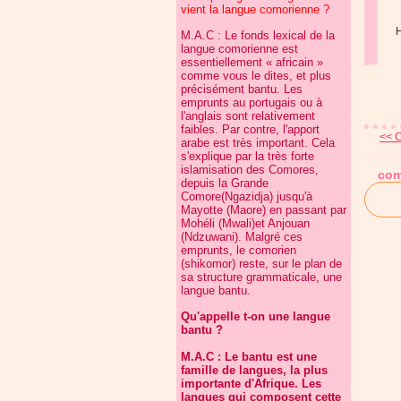
vient la langue comorienne ?
M.A.C : Le fonds lexical de la
langue comorienne est
essentiellement « africain »
comme vous le dites, et plus
précisément bantu. Les
emprunts au portugais ou à
l'anglais sont relativement
faibles. Par contre, l'apport
<< C
arabe est très important. Cela
s'explique par la très forte
islamisation des Comores,
com
depuis la Grande
Comore(Ngazidja) jusqu'à
Mayotte (Maore) en passant par
Mohéli (Mwali)et Anjouan
(Ndzuwani). Malgré ces
emprunts, le comorien
(shikomor) reste, sur le plan de
sa structure grammaticale, une
langue bantu.
Qu'appelle t-on une langue
bantu ?
M.A.C : Le bantu est une
famille de langues, la plus
importante d'Afrique. Les
langues qui composent cette