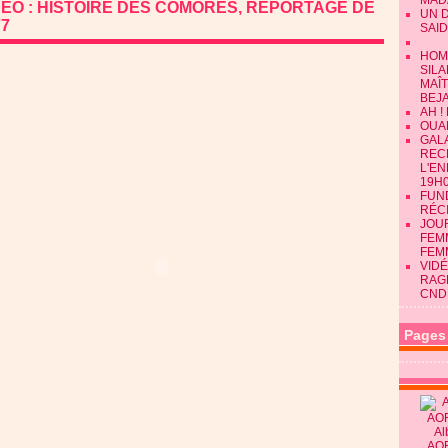
MAD
DEO : HISTOIRE DES COMORES, REPORTAGE DE
UN 
77
SAID
HOM
SILA
MAÎ
BEJ
AH !
OUAN
GALA
REC
L'E
19H0
FUN
RÉC
JOU
FEMM
FEM
VIDÉ
RAG
CND
Pages
Al
AO