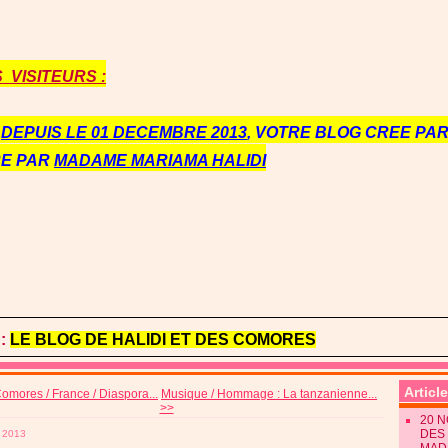
VISITEURS :
E
DEPUIS LE 01 DECEMBRE 2013
, VOTRE BLOG CREE PAR 
RE PAR
MADAME MARIAMA HALIDI
:
LE BLOG DE HALIDI ET DES COMORES
Articl
omores / France / Diaspora...
Musique / Hommage : La tanzanienne...
>>
20 
DES 
 2013