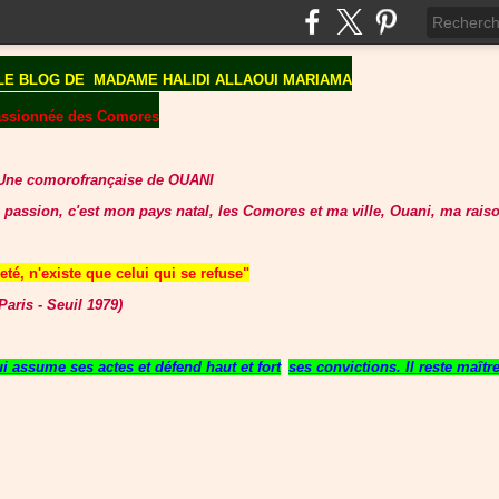
LE BLOG DE
MADAME HALIDI ALLAOUI MARIAMA
assionnée des Comores
Une comorofrançaise de OUANI
 passion, c'est mon pays natal, les Comores et ma ville, Ouani, ma raiso
té, n'existe que celui qui se refuse"
aris - Seuil 1979)
 assume ses actes et défend haut et fort
ses convictions. Il reste maît