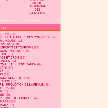
Album -
ARTISANAT
DES
COMORES
ques
CTIONS
(183)
VELLES FRAICHES DES COMORES
(142)
MUNIQUES
(121)
ERVIEWS
(109)
NSPORTS ET TOURISME
(99)
OUAN - NDZUWANI
(88)
TURE
(81)
ICE ET DROIT
(80)
ONCES
(74)
LOMATIE ET COOPERATION
(67)
OTTE
(67)
EOS
(60)
RT
(59)
NIONS DES AUTRES
(53)
CATION
(50)
RE - PROMOTION DE LA FEMME
(49)
COURS
(48)
TRES
(46)
SIE
(45)
R CONSTITUTIONNELLE
(43)
MAGES
(39)
SPORA
(37)