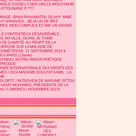
AME SITTOU RAGHADAT MOHAMED
DRÔLE D'ADIEU CHER ONCLE MOUSTAKIM
 ATTOUMANE !!! ???
MAGE / BAHA RAHAMATOU SILAHY MWE
HY NAHOUDA... BEJA UN DE MES
TRES MON COMPLICE ET AMI UN GRAND
A
 LE CONTENTIEUX DÉSAGRÉABLE...
I, MA VILLE, OUANI, JE T'AIME
 DE CHARITÉ AU PROFIT DE LA
HERCHE SUR LA MALADIE DE
NDOMÉTRIOSE 21 SEPTEMBRE 2024 à
0 à PARIS (13eme)
DI ABOU, NOTRE AMOUR POÉTIQUE
IPROQUE
RNÉE INTERNATIONALE DES DROITS DES
ES / 2024 MADAME DOULFAT KAMIL : LA
ME
O/ ORTC / INTERVIEW DE MADAME SITTOU
HADAT MOHAMED, PRÉSIDENTE DE LA
HL/ COMORES ( NOVEMBRE 2023)
Album -
bum -
OUANI
FFRAC