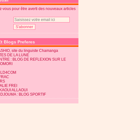
tter
-vous pour être averti des nouveaux articles
Et Blogs Preferes
SHIO, site du linguiste Chamanga
TES DE LA LUNE
NTRE : BLOG DE REFLEXION SUR LE
KOMORI
LD4COM
FRAC
RS
LIE FREI
KAOUI ALLAOUI
 DJOUMA : BLOG SPORTIF