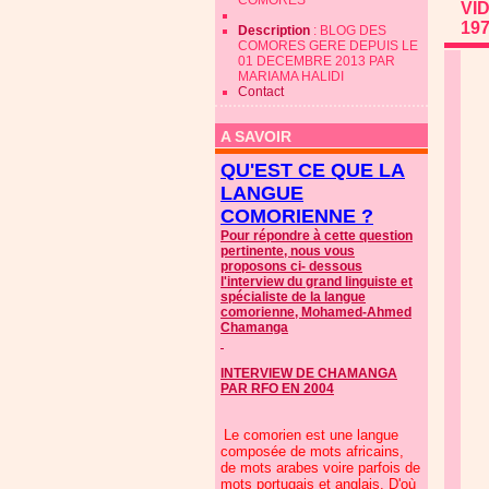
COMORES
VI
19
Description
: BLOG DES
COMORES GERE DEPUIS LE
01 DECEMBRE 2013 PAR
MARIAMA HALIDI
Contact
A SAVOIR
QU'EST CE QUE LA
LANGUE
COMORIENNE ?
Pour répondre à cette question
pertinente, nous vous
proposons ci- dessous
l'interview du grand linguiste et
spécialiste de la langue
comorienne, Mohamed-Ahmed
Chamanga
INTERVIEW DE CHAMANGA
PAR RFO EN 2004
Le comorien est une langue
composée de mots africains,
de mots arabes voire parfois de
mots portugais et anglais. D'où