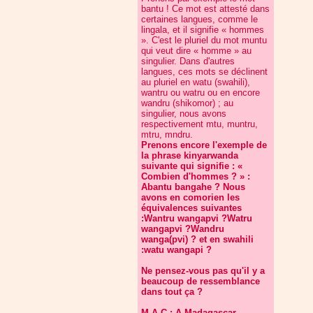
bantu ! Ce mot est attesté dans
certaines langues, comme le
lingala, et il signifie « hommes
». C'est le pluriel du mot muntu
qui veut dire « homme » au
singulier. Dans d'autres
langues, ces mots se déclinent
au pluriel en watu (swahili),
wantru ou watru ou en encore
wandru (shikomor) ; au
singulier, nous avons
respectivement mtu, muntru,
mtru, mndru.
Prenons encore l'exemple de
la phrase kinyarwanda
suivante qui signifie : «
Combien d'hommes ? » :
Abantu bangahe ? Nous
avons en comorien les
équivalences suivantes
:Wantru wangapvi ?Watru
wangapvi ?Wandru
wanga(pvi) ? et en swahili
:watu wangapi ?
Ne pensez-vous pas qu'il y a
beaucoup de ressemblance
dans tout ça ?
M.A.C : A Madagascar,