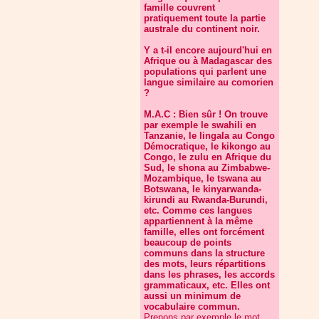
famille couvrent
pratiquement toute la partie
australe du continent noir.
Y a t-il encore aujourd'hui en
Afrique ou à Madagascar des
populations qui parlent une
langue similaire au comorien
?
M.A.C : Bien sûr ! On trouve
par exemple le swahili en
Tanzanie, le lingala au Congo
Démocratique, le kikongo au
Congo, le zulu en Afrique du
Sud, le shona au Zimbabwe-
Mozambique, le tswana au
Botswana, le kinyarwanda-
kirundi au Rwanda-Burundi,
etc. Comme ces langues
appartiennent à la même
famille, elles ont forcément
beaucoup de points
communs dans la structure
des mots, leurs répartitions
dans les phrases, les accords
grammaticaux, etc. Elles ont
aussi un minimum de
vocabulaire commun.
Prenons par exemple le mot