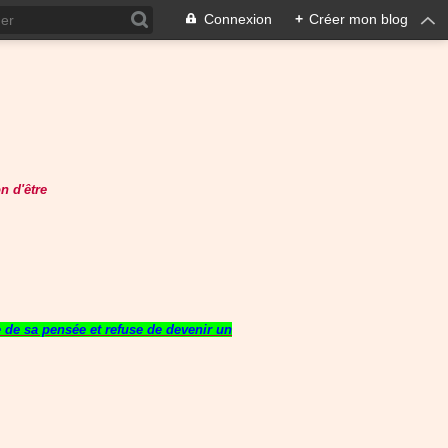
Connexion
+
Créer mon blog
n d'être
re de sa pensée et refuse de devenir un