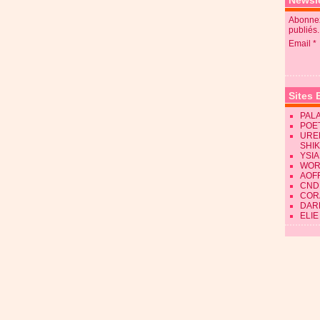
Newsle
Abonnez
publiés.
Email
Sites 
PALA
POE
URE
SHI
YSIA
WOR
AOF
CND
CORA
DAR
ELIE