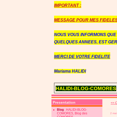
IMPORTANT :
MESSAGE POUR MES FIDELES 
NOUS VOUS INFORMONS QU
QUELQUES ANNEES, EST GE
MERCI DE VOTRE FIDELITE
Mariama HALIDI
HALIDI-BLOG-COMORES
Presentation
<< C
Blog
: HALIDI-BLOG-
COMORES, Blog des
2 mai