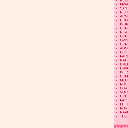
REL
MWA
SAN
REF
ARM
DRO
INDI
CON
NGA
GOU
OPI
CON
ADMI
ECO
PAR
NAT
ENE
ENV
INF
COM
MEDI
PHO
OUA
VOL
COU
PART
LIT
POR
RAP
TEL