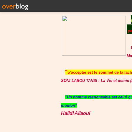
p
Ma
"
S'accepter est le sommet de la lache
SONI LABOU TANSI : La Vie et demie (P
"Un homme responsable est celui qui
mouton"
Halidi Allaoui