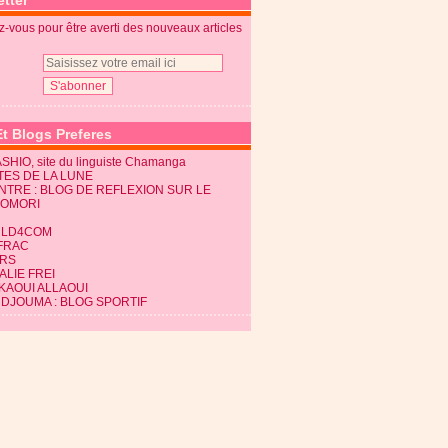
tter
-vous pour être averti des nouveaux articles
Et Blogs Preferes
SHIO, site du linguiste Chamanga
TES DE LA LUNE
NTRE : BLOG DE REFLEXION SUR LE
KOMORI
LD4COM
FRAC
RS
LIE FREI
KAOUI ALLAOUI
 DJOUMA : BLOG SPORTIF