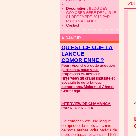
COMORES
20
Description
: BLOG DES
COMORES GERE DEPUIS LE
01 DECEMBRE 2013 PAR
MARIAMA HALIDI
Contact
A SAVOIR
QU'EST CE QUE LA
LANGUE
COMORIENNE ?
Pour répondre à cette question
pertinente, nous vous
proposons ci- dessous
l'interview du grand linguiste et
spécialiste de la langue
comorienne, Mohamed-Ahmed
Chamanga
INTERVIEW DE CHAMANGA
PAR RFO EN 2004
Le comorien est une langue
composée de mots africains,
de mots arabes voire parfois de
mots portugais et anglais. D'où