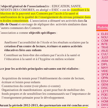
’objectif général de l’association
dite : EDUCATION, SANTE,
ENFANTS DES COMORES, en abrégé « ESEC » est de
contribuer à la
éduction de la pauvreté aux Comores par l’accès à la santé et
’amélioration de la qualité de l’enseignement du niveau primaire dans
es écoles comoriennes
. L’association a démarré ses activités dans
la
ille de Ouani
et envisage de répliquer des
activités similaires dans
Rubri
’autres communes des Comores.
’association a comme
objectifs spécifiques
:
ELE
NOU
COM
Améliorer l’accessibilité de l’école et les résultats scolaires par la
INT
création d’un centre de lecture, écriture et autres activités
TRA
éducatives liées aux enfants
ANJ
CUL
Contribuer au bien-être des enfants par l’accès à la santé et
JUST
l’éducation à la santé et à l’hygiène en milieu scolaire
ANN
DIP
MAY
 ce jour les activités principales suivantes ont été réalisées
:
VID
SPO
OPI
Acquisition du terrain pour l’établissement du centre de lecture,
EDU
écriture et loisirs
pour enfants
GEN
Construction du centre (voir photo ci-contre)
DIS
Organisation de manifestations
ayant pour but de mobiliser des
LET
fonds propres et de sensibiliser les communautés sur l’importance de
POE
l’enseignement primaire pour le développement.
COU
HOM
DIA
urant la période 2012-2013, des partenariats ont été conclus avec