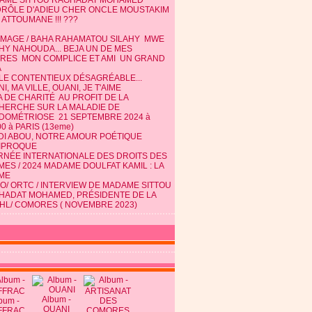
AME SITTOU RAGHADAT MOHAMED
DRÔLE D'ADIEU CHER ONCLE MOUSTAKIM
 ATTOUMANE !!! ???
MAGE / BAHA RAHAMATOU SILAHY MWE
HY NAHOUDA... BEJA UN DE MES
TRES MON COMPLICE ET AMI UN GRAND
A
 LE CONTENTIEUX DÉSAGRÉABLE...
I, MA VILLE, OUANI, JE T'AIME
 DE CHARITÉ AU PROFIT DE LA
HERCHE SUR LA MALADIE DE
NDOMÉTRIOSE 21 SEPTEMBRE 2024 à
0 à PARIS (13eme)
DI ABOU, NOTRE AMOUR POÉTIQUE
IPROQUE
RNÉE INTERNATIONALE DES DROITS DES
ES / 2024 MADAME DOULFAT KAMIL : LA
ME
O/ ORTC / INTERVIEW DE MADAME SITTOU
HADAT MOHAMED, PRÉSIDENTE DE LA
HL/ COMORES ( NOVEMBRE 2023)
Album -
bum -
OUANI
FFRAC