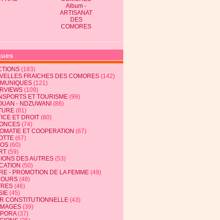
Album -
ARTISANAT
DES
COMORES
ques
CTIONS
(183)
VELLES FRAICHES DES COMORES
(142)
MUNIQUES
(121)
ERVIEWS
(109)
NSPORTS ET TOURISME
(99)
OUAN - NDZUWANI
(88)
TURE
(81)
ICE ET DROIT
(80)
ONCES
(74)
LOMATIE ET COOPERATION
(67)
OTTE
(67)
EOS
(60)
RT
(59)
NIONS DES AUTRES
(53)
CATION
(50)
RE - PROMOTION DE LA FEMME
(49)
COURS
(48)
TRES
(46)
SIE
(45)
R CONSTITUTIONNELLE
(43)
MAGES
(39)
SPORA
(37)