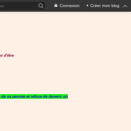
Connexion
+
Créer mon blog
n d'être
re de sa pensée et refuse de devenir un