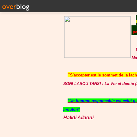
p
Ma
"
S'accepter est le sommet de la lache
SONI LABOU TANSI : La Vie et demie (P
"Un homme responsable est celui qui
mouton"
Halidi Allaoui