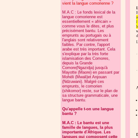
vient la langue comorienne ?
L
M.A.C : Le fonds lexical de la
langue comorienne est
r
essentiellement « africain »
l
comme vous le dites, et plus
l
précisément bantu. Les
v
emprunts au portugais ou à
d
l'anglais sont relativement
L
faibles. Par contre, l'apport
arabe est très important. Cela
s'explique par la très forte
·
islamisation des Comores,
depuis la Grande
Comore(Ngazidja) jusqu'à
·
Mayotte (Maore) en passant par
Mohéli (Mwali)et Anjouan
(Ndzuwani). Malgré ces
emprunts, le comorien
A
(shikomor) reste, sur le plan de
sa structure grammaticale, une
langue bantu.
Qu'appelle t-on une langue
bantu ?
M.A.C : Le bantu est une
famille de langues, la plus
importante d'Afrique. Les
D
langues qui composent cette