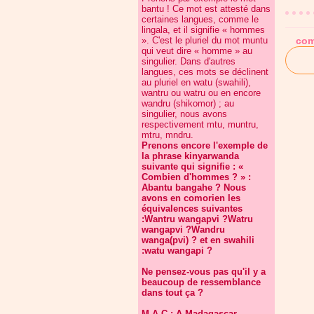
bantu ! Ce mot est attesté dans
certaines langues, comme le
lingala, et il signifie « hommes
». C'est le pluriel du mot muntu
com
qui veut dire « homme » au
singulier. Dans d'autres
langues, ces mots se déclinent
au pluriel en watu (swahili),
wantru ou watru ou en encore
wandru (shikomor) ; au
singulier, nous avons
respectivement mtu, muntru,
mtru, mndru.
Prenons encore l'exemple de
la phrase kinyarwanda
suivante qui signifie : «
Combien d'hommes ? » :
Abantu bangahe ? Nous
avons en comorien les
équivalences suivantes
:Wantru wangapvi ?Watru
wangapvi ?Wandru
wanga(pvi) ? et en swahili
:watu wangapi ?
Ne pensez-vous pas qu'il y a
beaucoup de ressemblance
dans tout ça ?
M.A.C : A Madagascar,