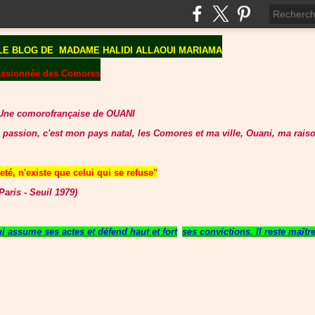
LE BLOG DE
MADAME HALIDI ALLAOUI MARIAMA
assionnée des Comores
Une comorofrançaise de OUANI
 passion, c'est mon pays natal, les Comores et ma ville, Ouani, ma raiso
té, n'existe que celui qui se refuse"
aris - Seuil 1979)
 assume ses actes et défend haut et fort
ses convictions. Il reste maît