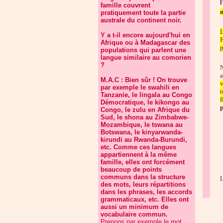
famille couvrent
m
pratiquement toute la partie
australe du continent noir.
L
Y a t-il encore aujourd'hui en
F
Afrique ou à Madagascar des
p
populations qui parlent une
langue similaire au comorien
?
N
a
M.A.C : Bien sûr ! On trouve
v
par exemple le swahili en
t
Tanzanie, le lingala au Congo
f
Démocratique, le kikongo au
p
Congo, le zulu en Afrique du
Sud, le shona au Zimbabwe-
Mozambique, le tswana au
Botswana, le kinyarwanda-
kirundi au Rwanda-Burundi,
etc. Comme ces langues
appartiennent à la même
famille, elles ont forcément
beaucoup de points
communs dans la structure
L
des mots, leurs répartitions
dans les phrases, les accords
grammaticaux, etc. Elles ont
aussi un minimum de
vocabulaire commun.
Prenons par exemple le mot