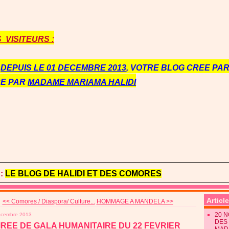
VISITEURS :
E
DEPUIS LE 01 DECEMBRE 2013
, VOTRE BLOG CREE PAR 
RE PAR
MADAME MARIAMA HALIDI
:
LE BLOG DE HALIDI ET DES COMORES
Articl
<< Comores / Diaspora/ Culture...
HOMMAGE A MANDELA >>
20 
écembre 2013
DES 
IREE DE GALA HUMANITAIRE DU 22 FEVRIER