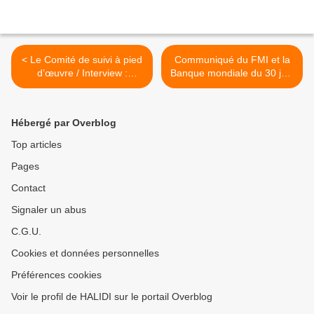
< Le Comité de suivi à pied
Communiqué du FMI et la
d’œuvre / Interview :
Banque mondiale du 30 juin
Houmed Msaidié : « S’ils
2010 sur les Comores :
veulent torpiller l’accord,
benéfice de l'allégement de
c’est à leurs risques et
la dette >
Hébergé par Overblog
périls »
Top articles
Pages
Contact
Signaler un abus
C.G.U.
Cookies et données personnelles
Préférences cookies
Voir le profil de HALIDI sur le portail Overblog