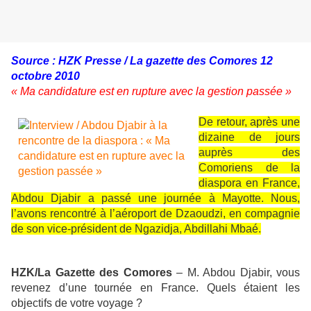
Source : HZK Presse / La gazette des Comores 12
octobre 2010
« Ma candidature est en rupture avec la gestion passée »
De retour, après une
dizaine de jours
auprès des
Comoriens de la
diaspora en France,
Abdou Djabir a passé une journée à Mayotte. Nous,
l’avons rencontré à l’aéroport de Dzaoudzi, en compagnie
de son vice-président de Ngazidja, Abdillahi Mbaé.
HZK/La Gazette des Comores
– M. Abdou Djabir, vous
revenez d’une tournée en France. Quels étaient les
objectifs de votre voyage ?