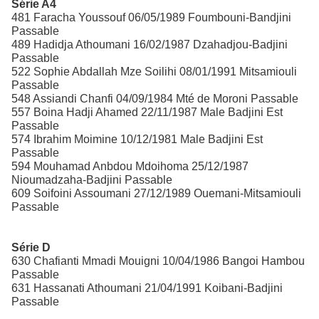
Série A4
481 Faracha Youssouf 06/05/1989 Foumbouni-Bandjini
Passable
489 Hadidja Athoumani 16/02/1987 Dzahadjou-Badjini
Passable
522 Sophie Abdallah Mze Soilihi 08/01/1991 Mitsamiouli
Passable
548 Assiandi Chanfi 04/09/1984 Mté de Moroni Passable
557 Boina Hadji Ahamed 22/11/1987 Male Badjini Est
Passable
574 Ibrahim Moimine 10/12/1981 Male Badjini Est
Passable
594 Mouhamad Anbdou Mdoihoma 25/12/1987
Nioumadzaha-Badjini Passable
609 Soifoini Assoumani 27/12/1989 Ouemani-Mitsamiouli
Passable
Série D
630 Chafianti Mmadi Mouigni 10/04/1986 Bangoi Hambou
Passable
631 Hassanati Athoumani 21/04/1991 Koibani-Badjini
Passable