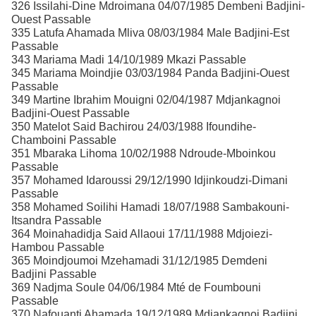
326 Issilahi-Dine Mdroimana 04/07/1985 Dembeni Badjini-
Ouest Passable
335 Latufa Ahamada Mliva 08/03/1984 Male Badjini-Est
Passable
343 Mariama Madi 14/10/1989 Mkazi Passable
345 Mariama Moindjie 03/03/1984 Panda Badjini-Ouest
Passable
349 Martine Ibrahim Mouigni 02/04/1987 Mdjankagnoi
Badjini-Ouest Passable
350 Matelot Said Bachirou 24/03/1988 Ifoundihe-
Chamboini Passable
351 Mbaraka Lihoma 10/02/1988 Ndroude-Mboinkou
Passable
357 Mohamed Idaroussi 29/12/1990 Idjinkoudzi-Dimani
Passable
358 Mohamed Soilihi Hamadi 18/07/1988 Sambakouni-
Itsandra Passable
364 Moinahadidja Said Allaoui 17/11/1988 Mdjoiezi-
Hambou Passable
365 Moindjoumoi Mzehamadi 31/12/1985 Demdeni
Badjini Passable
369 Nadjma Soule 04/06/1984 Mté de Foumbouni
Passable
370 Nafouanti Ahamada 19/12/1989 Mdjankagnoi Badjini