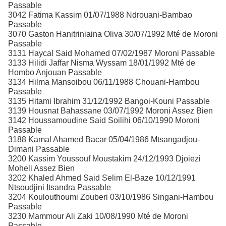
Passable
3042 Fatima Kassim 01/07/1988 Ndrouani-Bambao
Passable
3070 Gaston Hanitriniaina Oliva 30/07/1992 Mté de Moroni
Passable
3131 Haycal Said Mohamed 07/02/1987 Moroni Passable
3133 Hilidi Jaffar Nisma Wyssam 18/01/1992 Mté de
Hombo Anjouan Passable
3134 Hilma Mansoibou 06/11/1988 Chouani-Hambou
Passable
3135 Hitami Ibrahim 31/12/1992 Bangoi-Kouni Passable
3139 Housnat Bahassane 03/07/1992 Moroni Assez Bien
3142 Houssamoudine Said Soilihi 06/10/1990 Moroni
Passable
3188 Kamal Ahamed Bacar 05/04/1986 Mtsangadjou-
Dimani Passable
3200 Kassim Youssouf Moustakim 24/12/1993 Djoiezi
Moheli Assez Bien
3202 Khaled Ahmed Said Selim El-Baze 10/12/1991
Ntsoudjini Itsandra Passable
3204 Koulouthoumi Zouberi 03/10/1986 Singani-Hambou
Passable
3230 Mammour Ali Zaki 10/08/1990 Mté de Moroni
Passable