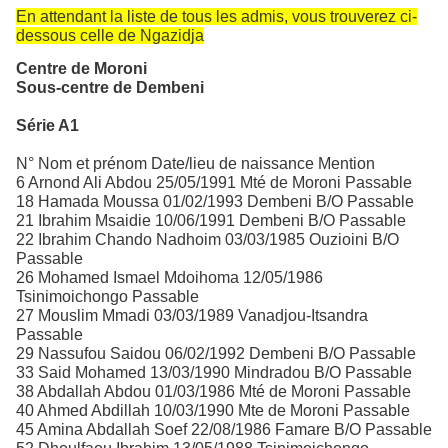
En attendant la liste de tous les admis, vous trouverez ci-
dessous celle de Ngazidja
Centre de Moroni
Sous-centre de Dembeni
Série A1
N° Nom et prénom Date/lieu de naissance Mention
6 Arnond Ali Abdou 25/05/1991 Mté de Moroni Passable
18 Hamada Moussa 01/02/1993 Dembeni B/O Passable
21 Ibrahim Msaidie 10/06/1991 Dembeni B/O Passable
22 Ibrahim Chando Nadhoim 03/03/1985 Ouzioini B/O
Passable
26 Mohamed Ismael Mdoihoma 12/05/1986
Tsinimoichongo Passable
27 Mouslim Mmadi 03/03/1989 Vanadjou-Itsandra
Passable
29 Nassufou Saidou 06/02/1992 Dembeni B/O Passable
33 Said Mohamed 13/03/1990 Mindradou B/O Passable
38 Abdallah Abdou 01/03/1986 Mté de Moroni Passable
40 Ahmed Abdillah 10/03/1990 Mte de Moroni Passable
45 Amina Abdallah Soef 22/08/1986 Famare B/O Passable