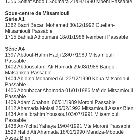
1356 Soifiat Abdou Soumara 21/04/1990 Mbeni Passable
Sous-centre de Mitsamiouli
Série A1
1362 Bacri Bacari Mohamed 30/12/1992 Ouellah-
Mitsamiouli Passable
1715 Bahiati Athoumani 18/01/1986 Ivembeni Passable
Série A4
1397 Abdoul-Halim Hadji 28/07/1989 Mitsamiouli
Passable
1402 Abdousalami Ali Hamadi 29/08/1988 Bangoi-
Mafsankoa Passable
1404 Abidina Mohamed Ali 23/12/1990 Koua Mitsamiouli
Passable
1406 Aboubacar Ahamada 01/01/1986 Mté de Mitsamiouli
Passable
1409 Adam Chabani 06/01/1989 Moroni Passable
1412 Ahamada Moissi 26/02/1992 Mitsamiouli Assez Bien
1434 Anis Ibrahim Youssouf 03/07/1991 Mitsamiouli
Passable
1436 An-Ychat Yahaya 19/04/1991 Mté Moroni Passable
1529 Halid Ali Ahamada 18/01/1990 Mandza-Mboudé
Assez Bien