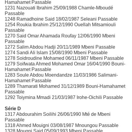
Hamahamet Passable
1231 Nazouati Ibrahim 25/09/1988 Chamle-Mboudé
Passable
1248 Ramadhoine Said 18/02/1987 Seleani Passable
1254 Roukia Ibrahim 25/12/1990 Ouellah Mitsamiouli
Passable
1270 Said Omar Ahamada Roufay 12/06/1990 Mbeni
Passable
1272 Salim Abdou Hadji 20/11/1989 Mbeni Passable
1274 Sandi Ali Islam 15/08/1990 Mbeni Passable
1278 Soidroudine Mohamed 06/11/1987 Mbeni Passable
1279 Soifwata Ahmed Mohamed Omar 16/04/1990 Bouni-
Hamahamet Passable
1283 Soule Abdou Moendandze 11/03/1986 Salimani-
Hamahamet Passable
1289 Thamarati Mohamed 31/12/1989 Bouni-Hamahamet
Passable
1292 Toiymina Mmadi 21/03/1987 Irohe-Oichili Passable
Série D
1317 Abdourahim Soilihi 26/06/1990 Mté de Mbeni
Passable
1318 Ahmed Mouigni 03/08/1987 Mnoungou Passable
1328 Mougni Said 05/09/1993 Mbeni Passable