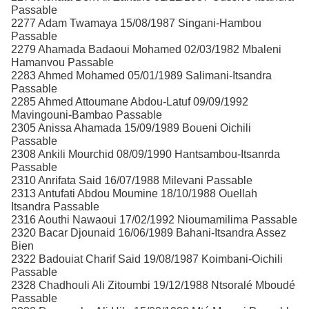
Passable
2277 Adam Twamaya 15/08/1987 Singani-Hambou
Passable
2279 Ahamada Badaoui Mohamed 02/03/1982 Mbaleni
Hamanvou Passable
2283 Ahmed Mohamed 05/01/1989 Salimani-Itsandra
Passable
2285 Ahmed Attoumane Abdou-Latuf 09/09/1992
Mavingouni-Bambao Passable
2305 Anissa Ahamada 15/09/1989 Boueni Oichili
Passable
2308 Ankili Mourchid 08/09/1990 Hantsambou-Itsanrda
Passable
2310 Anrifata Said 16/07/1988 Milevani Passable
2313 Antufati Abdou Moumine 18/10/1988 Ouellah
Itsandra Passable
2316 Aouthi Nawaoui 17/02/1992 Nioumamilima Passable
2320 Bacar Djounaid 16/06/1989 Bahani-Itsandra Assez
Bien
2322 Badouiat Charif Said 19/08/1987 Koimbani-Oichili
Passable
2328 Chadhouli Ali Zitoumbi 19/12/1988 Ntsoralé Mboudé
Passable