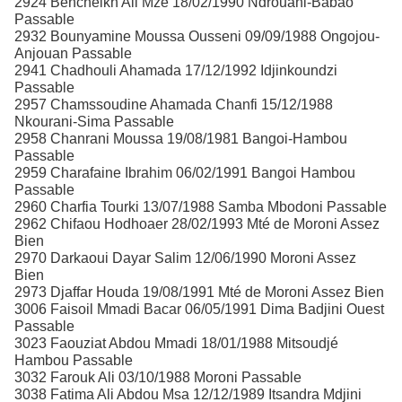
2924 Bencheikh Ali Mze 18/02/1990 Ndrouani-Babao
Passable
2932 Bounyamine Moussa Ousseni 09/09/1988 Ongojou-
Anjouan Passable
2941 Chadhouli Ahamada 17/12/1992 Idjinkoundzi
Passable
2957 Chamssoudine Ahamada Chanfi 15/12/1988
Nkourani-Sima Passable
2958 Chanrani Moussa 19/08/1981 Bangoi-Hambou
Passable
2959 Charafaine Ibrahim 06/02/1991 Bangoi Hambou
Passable
2960 Charfia Tourki 13/07/1988 Samba Mbodoni Passable
2962 Chifaou Hodhoaer 28/02/1993 Mté de Moroni Assez
Bien
2970 Darkaoui Dayar Salim 12/06/1990 Moroni Assez
Bien
2973 Djaffar Houda 19/08/1991 Mté de Moroni Assez Bien
3006 Faisoil Mmadi Bacar 06/05/1991 Dima Badjini Ouest
Passable
3023 Faouziat Abdou Mmadi 18/01/1988 Mitsoudjé
Hambou Passable
3032 Farouk Ali 03/10/1988 Moroni Passable
3038 Fatima Ali Abdou Msa 12/12/1989 Itsandra Mdjini