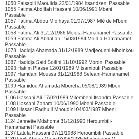
1050 Faissoili Maoulida 22/01/1984 Itsandzeni Passable
1055 Fatima Abdillah Hassani 10/06/1991 Mbeni
Passable
1057 Fatima Abdou Mfoihaya 01/07/1987 Mté de M'beni
Passable
1058 Fatima Ali 31/12/1986 Moidja-Hamahamet Passable
1059 Fatima Ali Abdallah 15/03/1984 Moidja-Hamahamet
Passable
1078 Hadidja Ahamada 31/12/1989 Madjeoueni-Mboinkou
Passable
1087 Hadidja Said Soilihi 11/10/1992 Moroni Passable
1093 Hakim Plasse 12/01/1989 Mitsamiouli Passable
1097 Hamdani Moussa 31/12/1988 Seleani-Hamahamet
Passable
1099 Hamidou Ahamada Mboreha 05/08/1989 Mbeni
Passable
1106 Hassani Ali 17/02/1989 Milembeni Itsandra Passable
1108 Hassani Zahara 10/06/1990 Mbeni Passable
1109 Hissani Fadhuili Mhoudini 04/03/1987 Mbeni
Passable
1124 Jannette Mdahoma 31/12/1990 Heroumbili-
Hamahamet Passable
1137 Latufa Hassani 07/11/1988 Heroumbili Passable
1139 Lioili Abdou Mbae 03/05/1985 Madjeoueni M