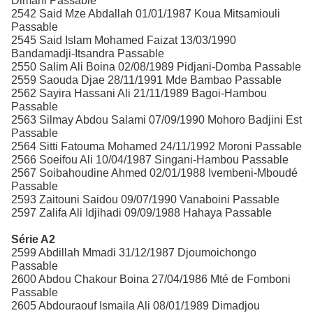
Dimani Passable
2542 Said Mze Abdallah 01/01/1987 Koua Mitsamiouli
Passable
2545 Said Islam Mohamed Faizat 13/03/1990
Bandamadji-Itsandra Passable
2550 Salim Ali Boina 02/08/1989 Pidjani-Domba Passable
2559 Saouda Djae 28/11/1991 Mde Bambao Passable
2562 Sayira Hassani Ali 21/11/1989 Bagoi-Hambou
Passable
2563 Silmay Abdou Salami 07/09/1990 Mohoro Badjini Est
Passable
2564 Sitti Fatouma Mohamed 24/11/1992 Moroni Passable
2566 Soeifou Ali 10/04/1987 Singani-Hambou Passable
2567 Soibahoudine Ahmed 02/01/1988 Ivembeni-Mboudé
Passable
2593 Zaitouni Saidou 09/07/1990 Vanaboini Passable
2597 Zalifa Ali Idjihadi 09/09/1988 Hahaya Passable
Série A2
2599 Abdillah Mmadi 31/12/1987 Djoumoichongo
Passable
2600 Abdou Chakour Boina 27/04/1986 Mté de Fomboni
Passable
2605 Abdouraouf Ismaila Ali 08/01/1989 Dimadjou