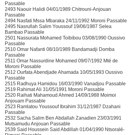
Passable
2493 Naouir Halidi 04/01/1989 Chitrouni-Anjouan
Passable
2494 Nasfati Mssa Mbaraka 24/11/1992 Moroni Passable
2495 Nasrullah Salim Youssouf 19/06/1987 Selea
Bambao Passable
2501 Nassurata Mohamed Toibibou 03/08/1990 Oussivo
Passable
2510 Omar Nafanti 08/10/1989 Bandamadji Domba
Passable
2511 Omar Nassurdine Mohamed 09/07/1992 Mté de
Moroni Passable
2512 Ourfata Abendjade Ahamada 10/05/1993 Oussivo
Passable
2515 Radhuya Hamidou 16/03/1990 Vanadjou Passable
2519 Rahimat Ali 31/05/1991 Moroni Passable
2520 Raihati Mahamoud Ahmed 14/09/1988 Moimoi
Anjouam Passable
2523 Ramlatou Youssouf Ibrahim 31/12/1987 Dzahani
Passable
2532 Sacha Salim Ben Abdallah Zanadien 23/03/1991
Mutsamudu Anjouan Passable
2539 Said Houssein Said Abdillah 01/04/1990 Ntsoralé-