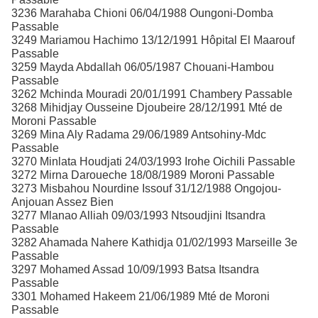
3236 Marahaba Chioni 06/04/1988 Oungoni-Domba
Passable
3249 Mariamou Hachimo 13/12/1991 Hôpital El Maarouf
Passable
3259 Mayda Abdallah 06/05/1987 Chouani-Hambou
Passable
3262 Mchinda Mouradi 20/01/1991 Chambery Passable
3268 Mihidjay Ousseine Djoubeire 28/12/1991 Mté de
Moroni Passable
3269 Mina Aly Radama 29/06/1989 Antsohiny-Mdc
Passable
3270 Minlata Houdjati 24/03/1993 Irohe Oichili Passable
3272 Mirna Daroueche 18/08/1989 Moroni Passable
3273 Misbahou Nourdine Issouf 31/12/1988 Ongojou-
Anjouan Assez Bien
3277 Mlanao Alliah 09/03/1993 Ntsoudjini Itsandra
Passable
3282 Ahamada Nahere Kathidja 01/02/1993 Marseille 3e
Passable
3297 Mohamed Assad 10/09/1993 Batsa Itsandra
Passable
3301 Mohamed Hakeem 21/06/1989 Mté de Moroni
Passable