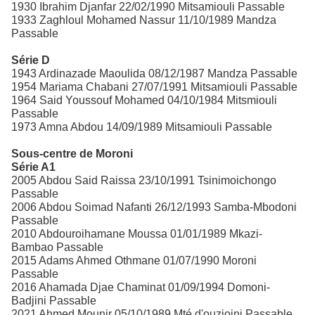
1930 Ibrahim Djanfar 22/02/1990 Mitsamiouli Passable
1933 Zaghloul Mohamed Nassur 11/10/1989 Mandza
Passable
Série D
1943 Ardinazade Maoulida 08/12/1987 Mandza Passable
1954 Mariama Chabani 27/07/1991 Mitsamiouli Passable
1964 Said Youssouf Mohamed 04/10/1984 Mitsmiouli
Passable
1973 Amna Abdou 14/09/1989 Mitsamiouli Passable
Sous-centre de Moroni
Série A1
2005 Abdou Said Raissa 23/10/1991 Tsinimoichongo
Passable
2006 Abdou Soimad Nafanti 26/12/1993 Samba-Mbodoni
Passable
2010 Abdouroihamane Moussa 01/01/1989 Mkazi-
Bambao Passable
2015 Adams Ahmed Othmane 01/07/1990 Moroni
Passable
2016 Ahamada Djae Chaminat 01/09/1994 Domoni-
Badjini Passable
2021 Ahmed Mounir 05/10/1989 Mté d'ouzioini Passable