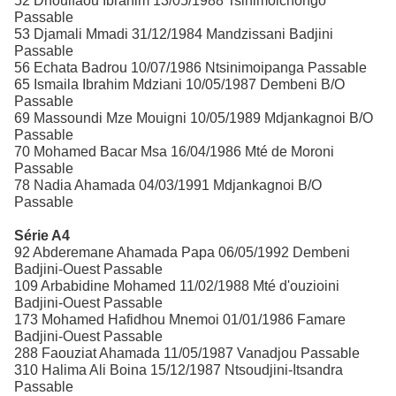
52 Dhoulfaou Ibrahim 13/05/1988 Tsinimoichongo
Passable
53 Djamali Mmadi 31/12/1984 Mandzissani Badjini
Passable
56 Echata Badrou 10/07/1986 Ntsinimoipanga Passable
65 Ismaila Ibrahim Mdziani 10/05/1987 Dembeni B/O
Passable
69 Massoundi Mze Mouigni 10/05/1989 Mdjankagnoi B/O
Passable
70 Mohamed Bacar Msa 16/04/1986 Mté de Moroni
Passable
78 Nadia Ahamada 04/03/1991 Mdjankagnoi B/O
Passable
Série A4
92 Abderemane Ahamada Papa 06/05/1992 Dembeni
Badjini-Ouest Passable
109 Arbabidine Mohamed 11/02/1988 Mté d'ouzioini
Badjini-Ouest Passable
173 Mohamed Hafidhou Mnemoi 01/01/1986 Famare
Badjini-Ouest Passable
288 Faouziat Ahamada 11/05/1987 Vanadjou Passable
310 Halima Ali Boina 15/12/1987 Ntsoudjini-Itsandra
Passable