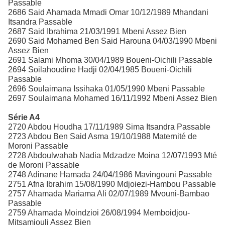
Passable
2686 Said Ahamada Mmadi Omar 10/12/1989 Mhandani
Itsandra Passable
2687 Said Ibrahima 21/03/1991 Mbeni Assez Bien
2690 Said Mohamed Ben Said Harouna 04/03/1990 Mbeni
Assez Bien
2691 Salami Mhoma 30/04/1989 Boueni-Oichili Passable
2694 Soilahoudine Hadji 02/04/1985 Boueni-Oichili
Passable
2696 Soulaimana Issihaka 01/05/1990 Mbeni Passable
2697 Soulaimana Mohamed 16/11/1992 Mbeni Assez Bien
Série A4
2720 Abdou Houdha 17/11/1989 Sima Itsandra Passable
2723 Abdou Ben Said Asma 19/10/1988 Maternité de
Moroni Passable
2728 Abdoulwahab Nadia Mdzadze Moina 12/07/1993 Mté
de Moroni Passable
2748 Adinane Hamada 24/04/1986 Mavingouni Passable
2751 Afna Ibrahim 15/08/1990 Mdjoiezi-Hambou Passable
2757 Ahamada Mariama Ali 02/07/1989 Mvouni-Bambao
Passable
2759 Ahamada Moindzioi 26/08/1994 Memboidjou-
Mitsamiouli Assez Bien