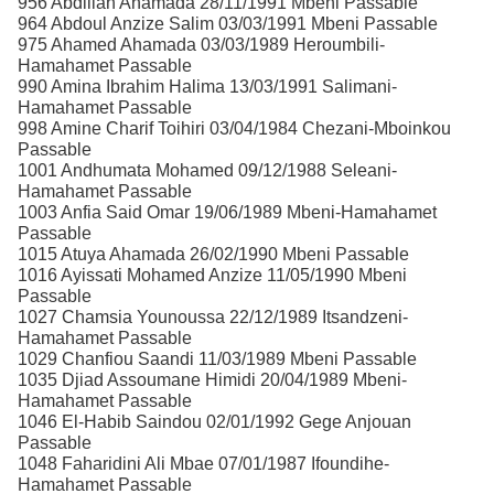
956 Abdillah Ahamada 28/11/1991 Mbeni Passable
964 Abdoul Anzize Salim 03/03/1991 Mbeni Passable
975 Ahamed Ahamada 03/03/1989 Heroumbili-
Hamahamet Passable
990 Amina Ibrahim Halima 13/03/1991 Salimani-
Hamahamet Passable
998 Amine Charif Toihiri 03/04/1984 Chezani-Mboinkou
Passable
1001 Andhumata Mohamed 09/12/1988 Seleani-
Hamahamet Passable
1003 Anfia Said Omar 19/06/1989 Mbeni-Hamahamet
Passable
1015 Atuya Ahamada 26/02/1990 Mbeni Passable
1016 Ayissati Mohamed Anzize 11/05/1990 Mbeni
Passable
1027 Chamsia Younoussa 22/12/1989 Itsandzeni-
Hamahamet Passable
1029 Chanfiou Saandi 11/03/1989 Mbeni Passable
1035 Djiad Assoumane Himidi 20/04/1989 Mbeni-
Hamahamet Passable
1046 El-Habib Saindou 02/01/1992 Gege Anjouan
Passable
1048 Faharidini Ali Mbae 07/01/1987 Ifoundihe-
Hamahamet Passable