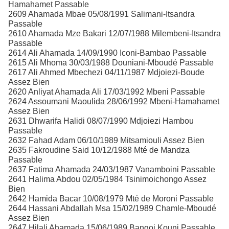
Hamahamet Passable
2609 Ahamada Mbae 05/08/1991 Salimani-Itsandra
Passable
2610 Ahamada Mze Bakari 12/07/1988 Milembeni-Itsandra
Passable
2614 Ali Ahamada 14/09/1990 Iconi-Bambao Passable
2615 Ali Mhoma 30/03/1988 Douniani-Mboudé Passable
2617 Ali Ahmed Mbechezi 04/11/1987 Mdjoiezi-Boude
Assez Bien
2620 Anliyat Ahamada Ali 17/03/1992 Mbeni Passable
2624 Assoumani Maoulida 28/06/1992 Mbeni-Hamahamet
Assez Bien
2631 Dhwarifa Halidi 08/07/1990 Mdjoiezi Hambou
Passable
2632 Fahad Adam 06/10/1989 Mitsamiouli Assez Bien
2635 Fakroudine Said 10/12/1988 Mté de Mandza
Passable
2637 Fatima Ahamada 24/03/1987 Vanamboini Passable
2641 Halima Abdou 02/05/1984 Tsinimoichongo Assez
Bien
2642 Hamida Bacar 10/08/1979 Mté de Moroni Passable
2644 Hassani Abdallah Msa 15/02/1989 Chamle-Mboudé
Assez Bien
2647 Hilali Ahamada 15/06/1989 Bangoi Kouni Passable