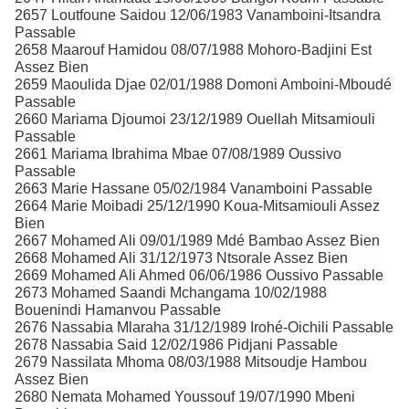
2657 Loutfoune Saidou 12/06/1983 Vanamboini-Itsandra
Passable
2658 Maarouf Hamidou 08/07/1988 Mohoro-Badjini Est
Assez Bien
2659 Maoulida Djae 02/01/1988 Domoni Amboini-Mboudé
Passable
2660 Mariama Djoumoi 23/12/1989 Ouellah Mitsamiouli
Passable
2661 Mariama Ibrahima Mbae 07/08/1989 Oussivo
Passable
2663 Marie Hassane 05/02/1984 Vanamboini Passable
2664 Marie Moibadi 25/12/1990 Koua-Mitsamiouli Assez
Bien
2667 Mohamed Ali 09/01/1989 Mdé Bambao Assez Bien
2668 Mohamed Ali 31/12/1973 Ntsorale Assez Bien
2669 Mohamed Ali Ahmed 06/06/1986 Oussivo Passable
2673 Mohamed Saandi Mchangama 10/02/1988
Bouenindi Hamanvou Passable
2676 Nassabia Mlaraha 31/12/1989 Irohé-Oichili Passable
2678 Nassabia Said 12/02/1986 Pidjani Passable
2679 Nassilata Mhoma 08/03/1988 Mitsoudje Hambou
Assez Bien
2680 Nemata Mohamed Youssouf 19/07/1990 Mbeni