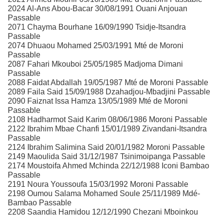
2024 Al-Ans Abou-Bacar 30/08/1991 Ouani Anjouan
Passable
2071 Chayma Bourhane 16/09/1990 Tsidje-Itsandra
Passable
2074 Dhuaou Mohamed 25/03/1991 Mté de Moroni
Passable
2087 Fahari Mkouboi 25/05/1985 Madjoma Dimani
Passable
2088 Faidat Abdallah 19/05/1987 Mté de Moroni Passable
2089 Faila Said 15/09/1988 Dzahadjou-Mbadjini Passable
2090 Faiznat Issa Hamza 13/05/1989 Mté de Moroni
Passable
2108 Hadharmot Said Karim 08/06/1986 Moroni Passable
2122 Ibrahim Mbae Chanfi 15/01/1989 Zivandani-Itsandra
Passable
2124 Ibrahim Salimina Said 20/01/1982 Moroni Passable
2149 Maoulida Said 31/12/1987 Tsinimoipanga Passable
2174 Moustoifa Ahmed Mchinda 22/12/1988 Iconi Bambao
Passable
2191 Noura Youssoufa 15/03/1992 Moroni Passable
2198 Oumou Salama Mohamed Soule 25/11/1989 Mdé-
Bambao Passable
2208 Saandia Hamidou 12/12/1990 Chezani Mboinkou