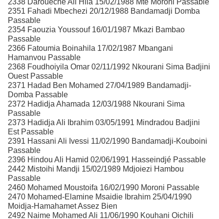
2338 Daroueche Ali Hila 15/02/1988 Mté Moroni Passable
2351 Fahadi Mbechezi 20/12/1988 Bandamadji Domba
Passable
2354 Faouzia Youssouf 16/01/1987 Mkazi Bambao
Passable
2366 Fatoumia Boinahila 17/02/1987 Mbangani
Hamanvou Passable
2368 Foudhoiyila Omar 02/11/1992 Nkourani Sima Badjini
Ouest Passable
2371 Hadad Ben Mohamed 27/04/1989 Bandamadji-
Domba Passable
2372 Hadidja Ahamada 12/03/1988 Nkourani Sima
Passable
2373 Hadidja Ali Ibrahim 03/05/1991 Mindradou Badjini
Est Passable
2391 Hassani Ali Ivessi 11/02/1990 Bandamadji-Kouboini
Passable
2396 Hindou Ali Hamid 02/06/1991 Hasseindjé Passable
2442 Mistoihi Mandji 15/02/1989 Mdjoiezi Hambou
Passable
2460 Mohamed Moustoifa 16/02/1990 Moroni Passable
2470 Mohamed-Elamine Msaidie Ibrahim 25/04/1990
Moidja-Hamahamet Assez Bien
2492 Naime Mohamed Ali 11/06/1990 Kouhani Oichili