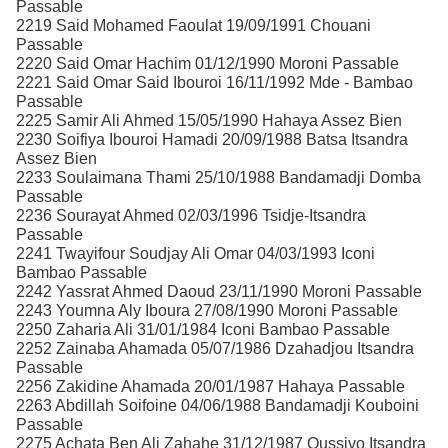
Passable
2219 Said Mohamed Faoulat 19/09/1991 Chouani
Passable
2220 Said Omar Hachim 01/12/1990 Moroni Passable
2221 Said Omar Said Ibouroi 16/11/1992 Mde - Bambao
Passable
2225 Samir Ali Ahmed 15/05/1990 Hahaya Assez Bien
2230 Soifiya Ibouroi Hamadi 20/09/1988 Batsa Itsandra
Assez Bien
2233 Soulaimana Thami 25/10/1988 Bandamadji Domba
Passable
2236 Sourayat Ahmed 02/03/1996 Tsidje-Itsandra
Passable
2241 Twayifour Soudjay Ali Omar 04/03/1993 Iconi
Bambao Passable
2242 Yassrat Ahmed Daoud 23/11/1990 Moroni Passable
2243 Youmna Aly Iboura 27/08/1990 Moroni Passable
2250 Zaharia Ali 31/01/1984 Iconi Bambao Passable
2252 Zainaba Ahamada 05/07/1986 Dzahadjou Itsandra
Passable
2256 Zakidine Ahamada 20/01/1987 Hahaya Passable
2263 Abdillah Soifoine 04/06/1988 Bandamadji Kouboini
Passable
2275 Achata Ben Ali Zahahe 31/12/1987 Oussivo Itsandra