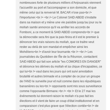
nombreuses forte de plusieurs milliers d'Anjouanais viennent
l'accueillir au port et l'accompagner a son domicile, et que
même celui qui la renversé M. BACAR n'ose pas<br />
l'importuner.<br /> <br /> Le Colonel SAID ABEID s'installe
dans sa maison et y mène une vie paisible jusqu'au jour ou le
mollah sambi annonce qu'il va arrêter les accords de
Fomboni, a ce moment là SAID ABEID comprends<br /> que
la démocratie sera fini que la paix finira et il est le premier à
dénoncer les vrais raisons du mollah, que ce traitre veut
rester au delà de son mandat et empêcher ainsi les
Mohéliens<br /> d'avoir leur tournante.<br /> <br /> Les
journalistes du Quotidien de l'Île de la Réunion, contactent
SAID ABEID qui fait son article ''les COMORES EN DANGER''
et dénonce les dérives du mollah et sa clique d'incapables, ce
qui lui<br /> vaut dans les jours qui ont suivi arrestation
brutalité et autres brimade et a compter de ce jour un groupe
de l'AND le surveille jour et nuit comme dans les républiques
bananières ou les<br /> opposants sont mis sous surveillance
comme l'opposante Birmane.<br /> <br /> Et le 27 mai les
événements lui donnent raison le mollah n'a pas fait les
élections et il vient de faire un coup d'état institutionnel et en
comparaison c'est plus grave que l'élection contée<br /> de