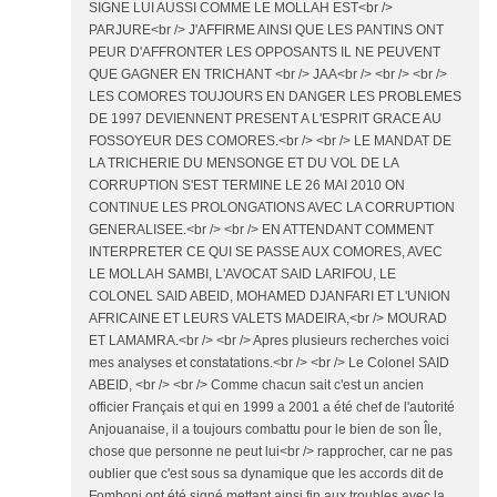
SIGNE LUI AUSSI COMME LE MOLLAH EST<br />
PARJURE<br /> J'AFFIRME AINSI QUE LES PANTINS ONT
PEUR D'AFFRONTER LES OPPOSANTS IL NE PEUVENT
QUE GAGNER EN TRICHANT <br /> JAA<br /> <br /> <br />
LES COMORES TOUJOURS EN DANGER LES PROBLEMES
DE 1997 DEVIENNENT PRESENT A L'ESPRIT GRACE AU
FOSSOYEUR DES COMORES.<br /> <br /> LE MANDAT DE
LA TRICHERIE DU MENSONGE ET DU VOL DE LA
CORRUPTION S'EST TERMINE LE 26 MAI 2010 ON
CONTINUE LES PROLONGATIONS AVEC LA CORRUPTION
GENERALISEE.<br /> <br /> EN ATTENDANT COMMENT
INTERPRETER CE QUI SE PASSE AUX COMORES, AVEC
LE MOLLAH SAMBI, L'AVOCAT SAID LARIFOU, LE
COLONEL SAID ABEID, MOHAMED DJANFARI ET L'UNION
AFRICAINE ET LEURS VALETS MADEIRA,<br /> MOURAD
ET LAMAMRA.<br /> <br /> Apres plusieurs recherches voici
mes analyses et constatations.<br /> <br /> Le Colonel SAID
ABEID, <br /> <br /> Comme chacun sait c'est un ancien
officier Français et qui en 1999 a 2001 a été chef de l'autorité
Anjouanaise, il a toujours combattu pour le bien de son Île,
chose que personne ne peut lui<br /> rapprocher, car ne pas
oublier que c'est sous sa dynamique que les accords dit de
Fomboni ont été signé mettant ainsi fin aux troubles avec la