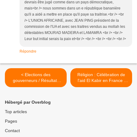
devrais être jugé comme dans un pays démocratique,
mais<br /> nous sommes dans un e république bananière
qu'il a aidé a mettre en place qu'il paye sa traitrise.<br /> <br
/> L'UNION AFRICAINE, avec JEAN PING président de la
commission de l'UA et avec ses traitres vendus au mollah les
détestables MOURAD MADEIRA et LAMAMRA <br /> <br />
Leur but initial serais la paix et<br /> <br /> <br /> <br /> <br />
Répondre
< Elections des
Réligion : Célébration de
gouverneurs / Résultats
l'aid El Kabir en France :
définitifs / Arrêt de la Cour
Mardi 16 novembre 2010 >
Constitutionnelle du 13
novembre 2010 : Pas de
Hébergé par Overblog
changement pour les
candidats qui vont au 2eme
Top articles
tour
Pages
Contact