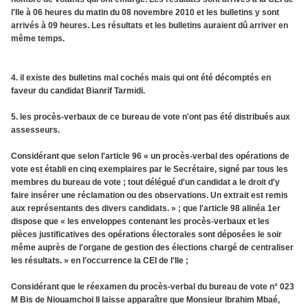
l'Ile à 06 heures du matin du 08 novembre 2010 et les bulletins y sont
arrivés à 09 heures. Les résultats et les bulletins auraient dû arriver en
même temps.
4. il existe des bulletins mal cochés mais qui ont été décomptés en
faveur du candidat Bianrif Tarmidi.
5. les procès-verbaux de ce bureau de vote n'ont pas été distribués aux
assesseurs.
Considérant que selon l'article 96 « un procès-verbal des opérations de
vote est établi en cinq exemplaires par le Secrétaire, signé par tous les
membres du bureau de vote ; tout délégué d'un candidat a le droit d'y
faire insérer une réclamation ou des observations. Un extrait est remis
aux représentants des divers candidats. » ; que l'article 98 alinéa 1er
dispose que « les enveloppes contenant les procès-verbaux et les
pièces justificatives des opérations électorales sont déposées le soir
même auprès de l'organe de gestion des élections chargé de centraliser
les résultats. » en l'occurrence la CEI de l'Ile ;
Considérant que le réexamen du procès-verbal du bureau de vote n° 023
M Bis de Niouamchoi II laisse apparaître que Monsieur Ibrahim Mbaé,