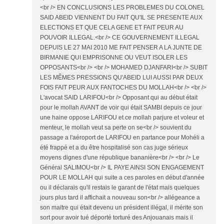
<br /> EN CONCLUSIONS LES PROBLEMES DU COLONEL
SAID ABEID VIENNENT DU FAIT QU'IL SE PRESENTE AUX
ELECTIONS ET QUE CELA GENE ET FAIT PEUR AU
POUVOIR ILLEGAL.<br /> CE GOUVERNEMENT ILLEGAL
DEPUIS LE 27 MAI 2010 ME FAIT PENSER A LA JUNTE DE
BIRMANIE QUI EMPRISONNE OU VEUT ISOLER LES
OPPOSANTS<br /> <br /> MOHAMED DJANFARI<br /> SUBIT
LES MÊMES PRESSIONS QU'ABEID LUI AUSSI PAR DEUX
FOIS FAIT PEUR AUX FANTOCHES DU MOLLAH<br /> <br />
L'avocat SAID LARIFOU<br /> Opposant qui au début était
pour le mollah AVANT de voir qui était SAMBI depuis ce jour
une haine oppose LARIFOU et ce mollah parjure et voleur et
menteur, le mollah veut sa perte on se<br /> souvient du
passage a l'aéroport de LARIFOU en partance pour Mohéli a
été frappé et a du être hospitalisé son cas juge sérieux
moyens dignes d'une république bananière<br /> <br /> Le
Général SALIMOU<br /> IL PAYE AINSI SON ENGAGEMENT
POUR LE MOLLAH qui suite a ces paroles en début d'année
ou il déclarais qu'il restais le garant de l'état mais quelques
jours plus tard il affichait a nouveau son<br /> allégeance a
son maitre qui était devenu un président illégal, il mérite son
sort pour avoir tué déporté torturé des Anjouanais mais il