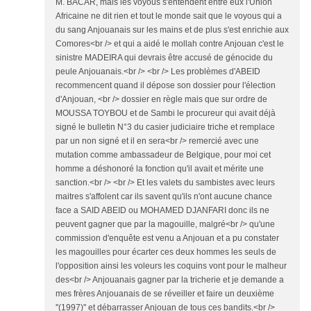
M. BACAR, mais les voyous s'entendent entre eux l'Union
Africaine ne dit rien et tout le monde sait que le voyous qui a
du sang Anjouanais sur les mains et de plus s'est enrichie aux
Comores<br /> et qui a aidé le mollah contre Anjouan c'est le
sinistre MADEIRA qui devrais être accusé de génocide du
peule Anjouanais.<br /> <br /> Les problèmes d'ABEID
recommencent quand il dépose son dossier pour l'élection
d'Anjouan, <br /> dossier en règle mais que sur ordre de
MOUSSA TOYBOU et de Sambi le procureur qui avait déjà
signé le bulletin N°3 du casier judiciaire triche et remplace
par un non signé et il en sera<br /> remercié avec une
mutation comme ambassadeur de Belgique, pour moi cet
homme a déshonoré la fonction qu'il avait et mérite une
sanction.<br /> <br /> Et les valets du sambistes avec leurs
maitres s'affolent car ils savent qu'ils n'ont aucune chance
face a SAID ABEID ou MOHAMED DJANFARI donc ils ne
peuvent gagner que par la magouille, malgré<br /> qu'une
commission d'enquête est venu a Anjouan et a pu constater
les magouilles pour écarter ces deux hommes les seuls de
l'opposition ainsi les voleurs les coquins vont pour le malheur
des<br /> Anjouanais gagner par la tricherie et je demande a
mes frères Anjouanais de se réveiller et faire un deuxième
''(1997)'' et débarrasser Anjouan de tous ces bandits.<br />