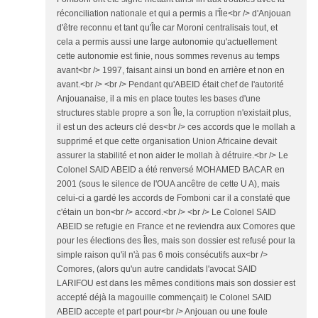
réconciliation nationale et qui a permis a l'Île<br /> d'Anjouan
d'être reconnu et tant qu'Île car Moroni centralisais tout, et
cela a permis aussi une large autonomie qu'actuellement
cette autonomie est finie, nous sommes revenus au temps
avant<br /> 1997, faisant ainsi un bond en arrière et non en
avant.<br /> <br /> Pendant qu'ABEID était chef de l'autorité
Anjouanaise, il a mis en place toutes les bases d'une
structures stable propre a son Île, la corruption n'existait plus,
il est un des acteurs clé des<br /> ces accords que le mollah a
supprimé et que cette organisation Union Africaine devait
assurer la stabilité et non aider le mollah à détruire.<br /> Le
Colonel SAID ABEID a été renversé MOHAMED BACAR en
2001 (sous le silence de l'OUA ancêtre de cette U A), mais
celui-ci a gardé les accords de Fomboni car il a constaté que
c'étain un bon<br /> accord.<br /> <br /> Le Colonel SAID
ABEID se refugie en France et ne reviendra aux Comores que
pour les élections des Îles, mais son dossier est refusé pour la
simple raison qu'il n'à pas 6 mois consécutifs aux<br />
Comores, (alors qu'un autre candidats l'avocat SAID
LARIFOU est dans les mêmes conditions mais son dossier est
accepté déjà la magouille commençait) le Colonel SAID
ABEID accepte et part pour<br /> Anjouan ou une foule