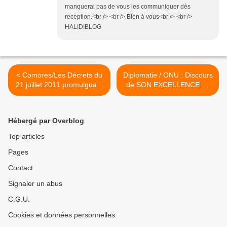
manquerai pas de vous les communiquer dès
reception.<br /> <br /> Bien à vous<br /> <br />
HALIDIBLOG
< Comores/Les Décrets du
Diplomatie / ONU : Discours
21 juillet 2011 promulguant
de SON EXCELLENCE Dr
les lois sur l'organisation
IKILILOU DHOININE
territoriale et sur
Président de l'Union des
l'organisation du scrutin
Comores à l'occasion de la
Hébergé par Overblog
communal
66ème Session de
l'Assemblée Générale de
Top articles
l'ONU >
Pages
Contact
Signaler un abus
C.G.U.
Cookies et données personnelles