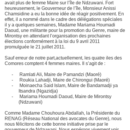
avait plus de femme Maire sur l’île de Ndzuwani. Fort
heureusement, le Gouverneur de l’île, Monsieur Anissi
Chamsidine a eu la bonne idée de réagir positivement. En
effet, il a nommé dans le cadre des délégations spéciales
il y a quelques semaines, Madame Mariama Houmadi
Daoud, une militante pour la promotion du Genre, maire de
Mirontsy en attendant l’organisation des prochaines
élections conformément à la loi du 9 avril 2011
promulguée le 21 juillet 2011.
Sauf erreur de notre part,actuellement, les quatre iles des
Comores comptent 4 femmes maires. Il s’agit de :
-
Ramlati Ali, Maire de Pamandzi (Maoré)
-
Roukia Lahadji, Maire de Chirongui (Maoré)
-
Moinaecha Said Islam, Maire de Bandamadji ya
Itsandra (Ngazidja)
-
Mariama Houmadi Daoud, Maire de Mirontsy
(Ndzuwani)
Comme Madame Chouhoura Abdallah, la Présidente du
RENAG (Réseau National des avocates du Genre), nous
nous félicitons de cette bonne initiative prise par le
gouverneur de Ndzuwani. Nous espérons vivement voir