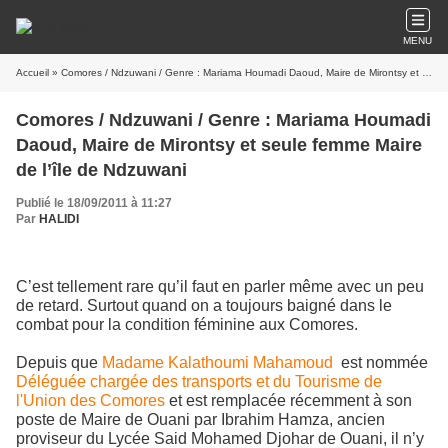
MENU
Accueil
» Comores / Ndzuwani / Genre : Mariama Houmadi Daoud, Maire de Mirontsy et seule femme Maire de l’île de Ndzuwani
Comores / Ndzuwani / Genre : Mariama Houmadi
Daoud, Maire de Mirontsy et seule femme Maire
de l’île de Ndzuwani
Publié le 18/09/2011 à 11:27
Par
HALIDI
C’est tellement rare qu’il faut en parler même avec un peu
de retard. Surtout quand on a toujours baigné dans le
combat pour la condition féminine aux Comores.
Depuis que
Madame Kalathoumi Mahamoud
est nommée
Déléguée chargée des transports et du Tourisme de
l'Union des Comores
et est remplacée récemment à son
poste de Maire de Ouani par Ibrahim Hamza, ancien
proviseur du Lycée Said Mohamed Djohar de Ouani, il n’y