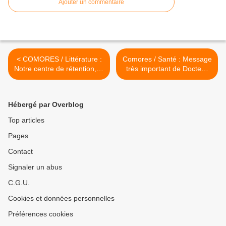
Ajouter un commentaire
< COMORES / Littérature :
Comores / Santé : Message
Notre centre de rétention, le
très important de Docteur
premier essai du jeune
Misbahou Abdou Ada /
comorien ALI MZE
Mission humanitaire pour
Anjouan >
Hébergé par Overblog
Top articles
Pages
Contact
Signaler un abus
C.G.U.
Cookies et données personnelles
Préférences cookies