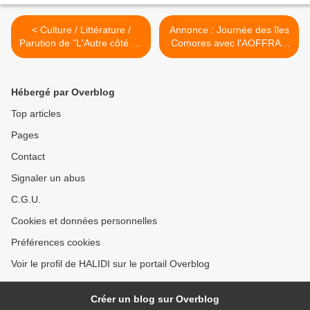
< Culture / Littérature /
Annonce : Journée des îles
Parution de "L'Autre côté de
Comores avec l'AOFFRAC
l'Océan", le deuxième
du 14 avril 2012 à
roman en langue française
FLOIRAC (33270) >
de Coralie Frei
Hébergé par Overblog
Top articles
Pages
Contact
Signaler un abus
C.G.U.
Cookies et données personnelles
Préférences cookies
Voir le profil de HALIDI sur le portail Overblog
Créer un blog sur Overblog