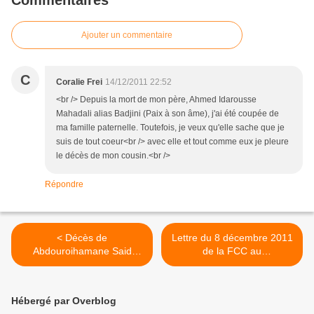
Commentaires
Ajouter un commentaire
C
Coralie Frei
14/12/2011 22:52
<br /> Depuis la mort de mon père, Ahmed Idarousse
Mahadali alias Badjini (Paix à son âme), j'ai été coupée de
ma famille paternelle. Toutefois, je veux qu'elle sache que je
suis de tout coeur<br /> avec elle et tout comme eux je pleure
le décès de mon cousin.<br />
Répondre
< Décès de
Lettre du 8 décembre 2011
Abdouroihamane Said
de la FCC au
Omar (Poupée), un fervent
gouvernement de l'union
défenseur de l'unité
des Comores sur les
comorienne
normes de l'installation
Hébergé par Overblog
éléctrique du futur hôpital