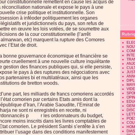
our constitutionnelle remettent en cause les acquis de
a réconciliation nationale et expose le pays à une
ouvelle crise politique et institutionnelle. Son
bsession à inféoder politiquement les organes
législatifs et juridictionnels du pays, son refus de
ettre en œuvre les lois votées, de se soumettre aux
écisions de la cour constitutionnelle (l’arrêt
Rubri
 almarwan, etc) marquent la rupture des Comores
ELE
vec l’Etat de droit.
NOU
COM
INT
a bonne gouvernance économique et financière se
TRA
eurte cruellement à une nouvelle culture inquiétante
ANJ
e gestion des finances publiques qui, si elle persiste,
CUL
xpose le pays à des ruptures des négociations avec
JUST
ANN
os partenaires bi et multilatéraux, ainsi que les
DIP
nstitutions de bretton woods.
MAY
VID
SPO
 d’une part, les milliards de francs comoriens accordés
OPI
 l’état comorien par certains Etats amis dont la
EDU
épublique d’Iran, l’Arabie Saoudite, l’Emirat de
GEN
harja ne sont ni enregistrés en recette, ni
DIS
LET
rdonnancés p r les ordonnateurs du budget,
POE
ncore moins inscrits dans les livres comptables de
COU
’Etat comorien. Le président Sambi s’entête à s’en
HOM
DIA
ttribuer l’usage dans des conditions manifestement