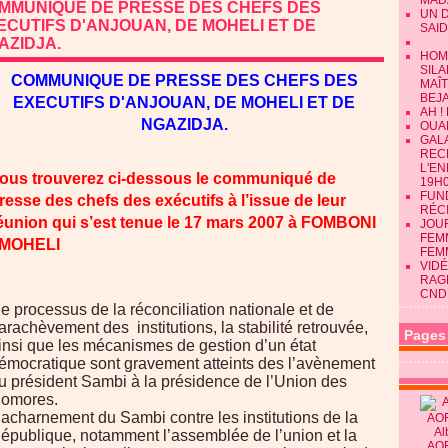
MAD
MMUNIQUE DE PRESSE DES CHEFS DES
UN 
ECUTIFS D'ANJOUAN, DE MOHELI ET DE
SAID
AZIDJA.
HOM
SILA
COMMUNIQUE DE PRESSE DES CHEFS DES
MAÎ
BEJ
EXECUTIFS D'ANJOUAN, DE MOHELI ET DE
AH !
NGAZIDJA.
OUAN
GALA
REC
L'E
ous trouverez ci-dessous le communiqué de
19H0
FUN
resse des chefs des exécutifs à l’issue de leur
RÉC
éunion qui s’est tenue le 17 mars 2007 à FOMBONI
JOU
FEMM
 MOHELI
FEM
VIDÉ
RAG
CND
 e processus de la réconciliation nationale et de
arachèvement des institutions, la stabilité retrouvée,
Pages
insi que les mécanismes de gestion d’un état
émocratique sont gravement atteints des l’avènement
u président Sambi à la présidence de l’Union des
omores.
’acharnement du Sambi contre les institutions de la
Al
épublique, notamment l’assemblée de l’union et la
AO