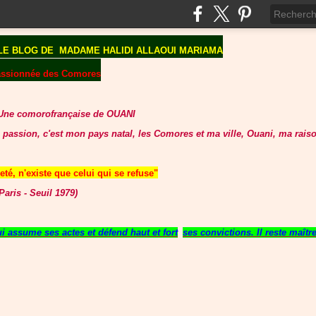
LE BLOG DE
MADAME HALIDI ALLAOUI MARIAMA
assionnée des Comores
Une comorofrançaise de OUANI
 passion, c'est mon pays natal, les Comores et ma ville, Ouani, ma raiso
té, n'existe que celui qui se refuse"
aris - Seuil 1979)
 assume ses actes et défend haut et fort
ses convictions. Il reste maît