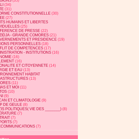
IGIONS
(35)
LI
(34)
TE
(31)
ORME CONSTITUTIONNELLE
(30)
EE
(27)
ITS HUMAINS ET LIBERTES
VIDUELLES
(25)
FERENCE DE PRESSE
(22)
ZIDJA - GRANDE COMORES
(21)
VERNEMENTS ET PRESIDENCE
(19)
NIONS PERSONNELLES
(18)
FLIT DE COMPETENCES
(17)
NISTRATION - INSTITUTIONS
(16)
NOMIE
(16)
LEMENT
(16)
IONALITE ET CITOYENNETE
(14)
RGIE ET EAU
(13)
IRONNEMENT HABITAT
RASTRUCTURES
(13)
ORES
(11)
AS ET MOI
(11)
TOS
(10)
NI
(9)
CAN ET CLIMATOLOGIE
(9)
P DE GEULE
(8)
IS POLITIQUES( VIE DES _______)
(8)
TÉRATURE
(7)
TRAIT
(7)
PORTS
(7)
ECOMMUNICATIONS
(7)