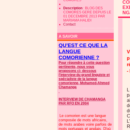
COMORES
CO
EX
Description
: BLOG DES
COMORES GERE DEPUIS LE
NG
01 DECEMBRE 2013 PAR
MARIAMA HALIDI
Contact
A SAVOIR
QU'EST CE QUE LA
LANGUE
V
COMORIENNE ?
p
Pour répondre à cette question
r
pertinente, nous vous
-
proposons ci- dessous
l'interview du grand linguiste et
spécialiste de la langue
comorienne, Mohamed-Ahmed
Chamanga
L
p
INTERVIEW DE CHAMANGA
a
PAR RFO EN 2004
d
d
Le comorien est une langue
C
composée de mots africains,
L
de mots arabes voire parfois de
R
mots portugais et anglais. D'où