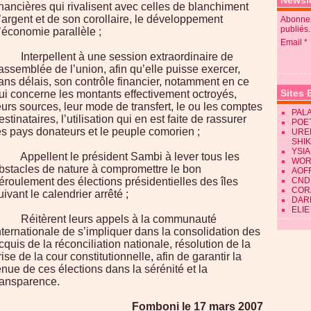
Newsle
inancières qui rivalisent avec celles de blanchiment
’argent et de son corollaire, le développement
Abonnez
publiés.
’économie parallèle ;
Email
 Interpellent à une session extraordinaire de
’assemblée de l’union, afin qu’elle puisse exercer,
ans délais, son contrôle financier, notamment en ce
Sites 
ui concerne les montants effectivement octroyés,
eurs sources, leur mode de transfert, le ou les comptes
PALA
estinataires, l’utilisation qui en est faite de rassurer
POE
es pays donateurs et le peuple comorien ;
URE
SHI
YSIA
 Appellent le président Sambi à lever tous les
WOR
bstacles de nature à compromettre le bon
AOF
éroulement des élections présidentielles des îles
CND
CORA
uivant le calendrier arrêté ;
DAR
ELIE
 Réitèrent leurs appels à la communauté
nternationale de s’impliquer dans la consolidation des
cquis de la réconciliation nationale, résolution de la
rise de la cour constitutionnelle, afin de garantir la
enue de ces élections dans la sérénité et la
ransparence.
Fomboni le 17 mars 2007