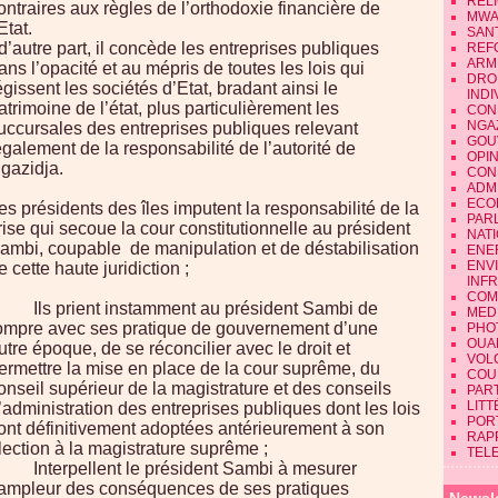
REL
ontraires aux règles de l’orthodoxie financière de
MWA
’Etat.
SAN
 d’autre part, il concède les entreprises publiques
REF
ARM
ans l’opacité et au mépris de toutes les lois qui
DRO
égissent les sociétés d’Etat, bradant ainsi le
INDI
atrimoine de l’état, plus particulièrement les
CON
NGA
uccursales des entreprises publiques relevant
GOU
également de la responsabilité de l’autorité de
OPI
gazidja.
CON
ADMI
ECO
es présidents des îles imputent la responsabilité de la
PAR
rise qui secoue la cour constitutionnelle au président
NAT
ambi, coupable de manipulation et de déstabilisation
ENE
ENV
e cette haute juridiction ;
INF
COM
 Ils prient instamment au président Sambi de
MEDI
ompre avec ses pratique de gouvernement d’une
PHO
OUA
utre époque, de se réconcilier avec le droit et
VOL
ermettre la mise en place de la cour suprême, du
COU
onseil supérieur de la magistrature et des conseils
PART
LIT
’administration des entreprises publiques dont les lois
POR
ont définitivement adoptées antérieurement à son
RAP
lection à la magistrature suprême ;
TEL
 Interpellent le président Sambi à mesurer
’ampleur des conséquences de ses pratiques