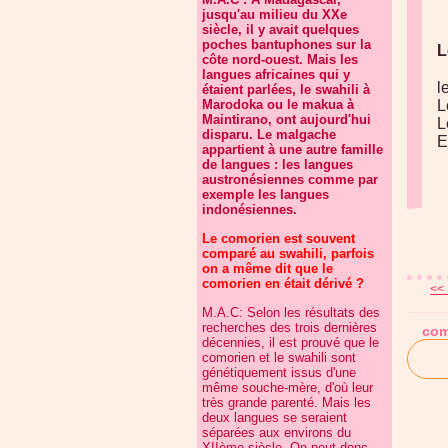
jusqu'au milieu du XXe
siècle, il y avait quelques
poches bantuphones sur la
L
côte nord-ouest. Mais les
langues africaines qui y
l
étaient parlées, le swahili à
Marodoka ou le makua à
L
Maintirano, ont aujourd'hui
L
disparu. Le malgache
E
appartient à une autre famille
de langues : les langues
austronésiennes comme par
exemple les langues
indonésiennes.
Le comorien est souvent
comparé au swahili, parfois
on a même dit que le
comorien en était dérivé ?
<< 
M.A.C: Selon les résultats des
recherches des trois dernières
com
décennies, il est prouvé que le
comorien et le swahili sont
génétiquement issus d'une
même souche-mère, d'où leur
très grande parenté. Mais les
deux langues se seraient
séparées aux environs du
XIIème siècle. On peut donc