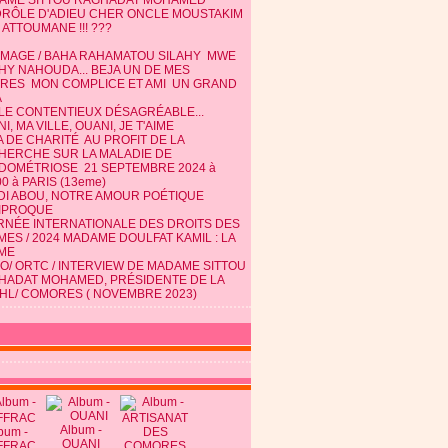
AME SITTOU RAGHADAT MOHAMED
DRÔLE D'ADIEU CHER ONCLE MOUSTAKIM
 ATTOUMANE !!! ???
MAGE / BAHA RAHAMATOU SILAHY MWE
HY NAHOUDA... BEJA UN DE MES
TRES MON COMPLICE ET AMI UN GRAND
A
 LE CONTENTIEUX DÉSAGRÉABLE...
I, MA VILLE, OUANI, JE T'AIME
 DE CHARITÉ AU PROFIT DE LA
HERCHE SUR LA MALADIE DE
NDOMÉTRIOSE 21 SEPTEMBRE 2024 à
0 à PARIS (13eme)
DI ABOU, NOTRE AMOUR POÉTIQUE
IPROQUE
RNÉE INTERNATIONALE DES DROITS DES
ES / 2024 MADAME DOULFAT KAMIL : LA
ME
O/ ORTC / INTERVIEW DE MADAME SITTOU
HADAT MOHAMED, PRÉSIDENTE DE LA
HL/ COMORES ( NOVEMBRE 2023)
Album -
bum -
OUANI
FFRAC