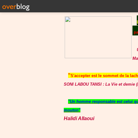
p
Ma
"
S'accepter est le sommet de la lache
SONI LABOU TANSI : La Vie et demie (P
"Un homme responsable est celui qui
mouton"
Halidi Allaoui