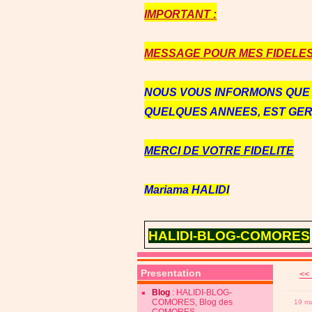
IMPORTANT :
MESSAGE POUR MES FIDELES 
NOUS VOUS INFORMONS QU
QUELQUES ANNEES, EST GE
MERCI DE VOTRE FIDELITE
Mariama HALIDI
HALIDI-BLOG-COMORES
Presentation
<< 
Blog
: HALIDI-BLOG-
COMORES, Blog des
19 m