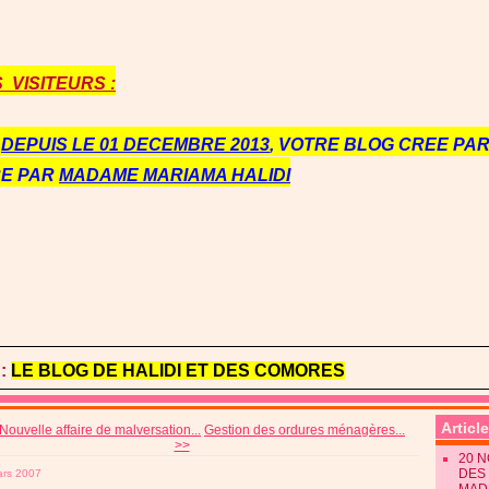
VISITEURS :
E
DEPUIS LE 01 DECEMBRE 2013
, VOTRE BLOG CREE PAR 
RE PAR
MADAME MARIAMA HALIDI
:
LE BLOG DE HALIDI ET DES COMORES
Articl
Nouvelle affaire de malversation...
Gestion des ordures ménagères...
>>
20 
DES 
ars 2007