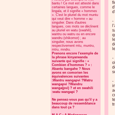
f
bantu ! Ce mot est attesté dans
d
certaines langues, comme le
lingala, et il signifie « hommes
d
». C'est le pluriel du mot muntu
qui veut dire « homme » au
-
singulier. Dans d'autres
l
langues, ces mots se déclinent
s
au pluriel en watu (swahili),
wantru ou watru ou en encore
q
wandru (shikomor) ; au
l
singulier, nous avons
d
respectivement mtu, muntru,
l
mtru, mndru.
Prenons encore l'exemple de
la phrase kinyarwanda
-
suivante qui signifie : «
o
Combien d'hommes ? » :
d
Abantu bangahe ? Nous
s
avons en comorien les
équivalences suivantes
:Wantru wangapvi ?Watru
-
wangapvi ?Wandru
i
wanga(pvi) ? et en swahili
a
:watu wangapi ?
c
t
Ne pensez-vous pas qu'il y a
beaucoup de ressemblance
t
dans tout ça ?
M.A.C : A Madagascar,