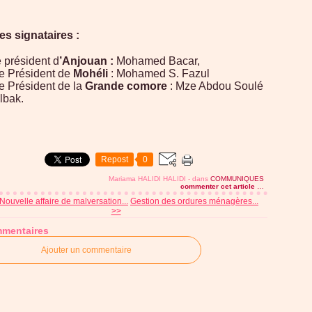
es signataires :
e président d
’Anjouan :
Mohamed Bacar,
e Président de
Mohéli
: Mohamed S. Fazul
e Président de la
Grande comore
: Mze Abdou Soulé
lbak.
Repost
0
Mariama HALIDI HALIDI
-
dans
COMMUNIQUES
commenter cet article
…
Nouvelle affaire de malversation...
Gestion des ordures ménagères...
>>
mentaires
Ajouter un commentaire