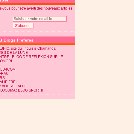
tter
-vous pour être averti des nouveaux articles
Et Blogs Preferes
SHIO, site du linguiste Chamanga
TES DE LA LUNE
NTRE : BLOG DE REFLEXION SUR LE
KOMORI
LD4COM
FRAC
RS
LIE FREI
KAOUI ALLAOUI
 DJOUMA : BLOG SPORTIF