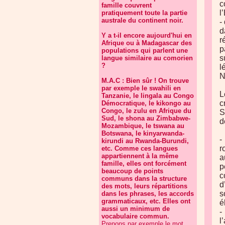
c
famille couvrent
l
pratiquement toute la partie
australe du continent noir.
-
d
Y a t-il encore aujourd'hui en
r
Afrique ou à Madagascar des
p
populations qui parlent une
s
langue similaire au comorien
?
l
N
M.A.C : Bien sûr ! On trouve
par exemple le swahili en
L
Tanzanie, le lingala au Congo
c
Démocratique, le kikongo au
Congo, le zulu en Afrique du
S
Sud, le shona au Zimbabwe-
d
Mozambique, le tswana au
Botswana, le kinyarwanda-
-
kirundi au Rwanda-Burundi,
r
etc. Comme ces langues
appartiennent à la même
a
famille, elles ont forcément
p
beaucoup de points
c
communs dans la structure
d
des mots, leurs répartitions
s
dans les phrases, les accords
grammaticaux, etc. Elles ont
é
aussi un minimum de
-
vocabulaire commun.
l
Prenons par exemple le mot