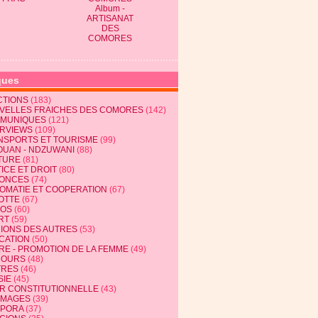
Album -
ARTISANAT
DES
COMORES
ques
CTIONS
(183)
VELLES FRAICHES DES COMORES
(142)
MUNIQUES
(121)
ERVIEWS
(109)
NSPORTS ET TOURISME
(99)
OUAN - NDZUWANI
(88)
TURE
(81)
ICE ET DROIT
(80)
ONCES
(74)
LOMATIE ET COOPERATION
(67)
OTTE
(67)
EOS
(60)
RT
(59)
NIONS DES AUTRES
(53)
CATION
(50)
RE - PROMOTION DE LA FEMME
(49)
COURS
(48)
TRES
(46)
SIE
(45)
R CONSTITUTIONNELLE
(43)
MAGES
(39)
SPORA
(37)