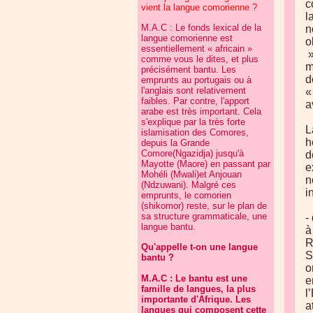
c
vient la langue comorienne ?
l
M.A.C : Le fonds lexical de la
n
langue comorienne est
o
essentiellement « africain »
»
comme vous le dites, et plus
m
précisément bantu. Les
d
emprunts au portugais ou à
l'anglais sont relativement
«
faibles. Par contre, l'apport
a
arabe est très important. Cela
s'explique par la très forte
L
islamisation des Comores,
h
depuis la Grande
Comore(Ngazidja) jusqu'à
d
Mayotte (Maore) en passant par
e
Mohéli (Mwali)et Anjouan
n
(Ndzuwani). Malgré ces
i
emprunts, le comorien
(shikomor) reste, sur le plan de
sa structure grammaticale, une
-
langue bantu.
à
R
Qu'appelle t-on une langue
S
bantu ?
o
M.A.C : Le bantu est une
e
famille de langues, la plus
l
importante d'Afrique. Les
a
langues qui composent cette