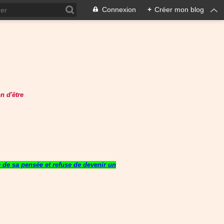
Connexion
+
Créer mon blog
n d'être
re de sa pensée et refuse de devenir un