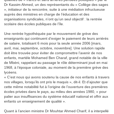
Dr Kassim Ahmed, un des représentants du « Collège des sages
», initiateur de la rencontre, suite à une médiation infructueuse
auprès des ministres en charge de l’éducation et des
organisations syndicales, n’ont qu’un seul objectif : la rentrée
scolaire des écoles publiques de l’île.
Une rentrée hypothéquée par le mouvement de grève des
enseignants qui continuent d’exiger le paiement de leurs arriérés
de salaire, totalisant 6 mois pour la seule année 2006 [mars,
avril, mai, septembre, octobre, novembre]. Une solution rapide
doit être trouvée pour éviter de compromettre l’avenir de nos
enfants, martèle Mohamed Ben Charaf, grand notable de la ville
de Mbéni, rappelant au passage le rôle déterminant joué en mai
1968, à l’époque coloniale, au moment de la première grève des
lycéens.
« C’est nous qui avons soutenu la cause de nos enfants à travers
nos villages, lorsqu’ils ont pris le maquis », dit-il. Et d’ajouter que
cette même notabilité fut à l’origine de l’ouverture des premières
écoles privées dans le pays, au milieu des années 1980, « pour
palier aux insuffisances du système éducatif national et offrir aux
enfants un enseignement de qualité ».
Quant à l’ancien ministre Dr Mouhtar Ahmed Charif, il a interpellé