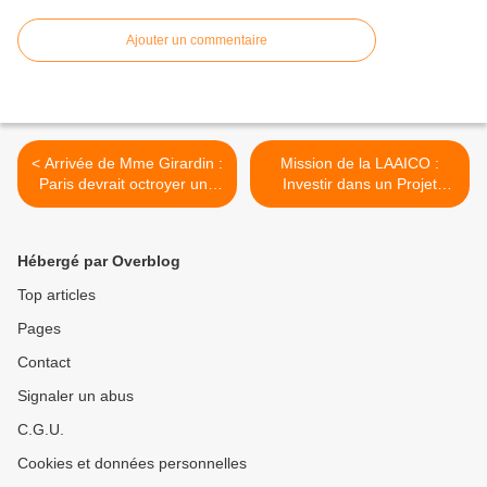
Ajouter un commentaire
< Arrivée de Mme Girardin :
Mission de la LAAICO :
Paris devrait octroyer une
Investir dans un Projet
aide publique 88 millions
dextension de lhôtel
deuros sur 5 ans
Itsandra >
Hébergé par Overblog
Top articles
Pages
Contact
Signaler un abus
C.G.U.
Cookies et données personnelles