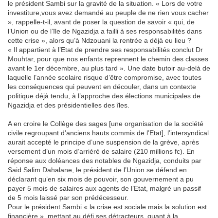
le président Sambi sur la gravité de la situation. « Lors de votre
investiture,vous avez demandé au peuple de ne rien vous cacher
», rappelle-t-il, avant de poser la question de savoir « qui, de
l’Union ou de l’île de Ngazidja a failli à ses responsabilités dans
cette crise », alors qu’à Ndzouani la rentrée a déjà eu lieu ?
« Il appartient à l’Etat de prendre ses responsabilités conclut Dr
Mouhtar, pour que nos enfants reprennent le chemin des classes
avant le 1er décembre, au plus tard ». Une date butoir au-delà de
laquelle l’année scolaire risque d’être compromise, avec toutes
les conséquences qui peuvent en découler, dans un contexte
politique déjà tendu, à l’approche des élections municipales de
Ngazidja et des présidentielles des îles.
A en croire le Collège des sages [une organisation de la société
civile regroupant d’anciens hauts commis de l’Etat], l’intersyndical
aurait accepté le principe d’une suspension de la grève, après
versement d’un mois d’arriéré de salaire (210 millions fc). En
réponse aux doléances des notables de Ngazidja, conduits par
Said Salim Dahalane, le président de l’Union se défend en
déclarant qu’en six mois de pouvoir, son gouvernement a pu
payer 5 mois de salaires aux agents de l’Etat, malgré un passif
de 5 mois laissé par son prédécesseur.
Pour le président Sambi « la crise est sociale mais la solution est
financière », mettant au défi ses détracteurs, quant à la