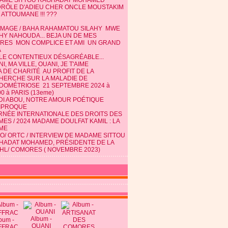
AME SITTOU RAGHADAT MOHAMED
DRÔLE D'ADIEU CHER ONCLE MOUSTAKIM
 ATTOUMANE !!! ???
MAGE / BAHA RAHAMATOU SILAHY MWE
HY NAHOUDA... BEJA UN DE MES
TRES MON COMPLICE ET AMI UN GRAND
A
 LE CONTENTIEUX DÉSAGRÉABLE...
I, MA VILLE, OUANI, JE T'AIME
 DE CHARITÉ AU PROFIT DE LA
HERCHE SUR LA MALADIE DE
NDOMÉTRIOSE 21 SEPTEMBRE 2024 à
0 à PARIS (13eme)
DI ABOU, NOTRE AMOUR POÉTIQUE
IPROQUE
RNÉE INTERNATIONALE DES DROITS DES
ES / 2024 MADAME DOULFAT KAMIL : LA
ME
O/ ORTC / INTERVIEW DE MADAME SITTOU
HADAT MOHAMED, PRÉSIDENTE DE LA
HL/ COMORES ( NOVEMBRE 2023)
Album -
bum -
OUANI
FFRAC