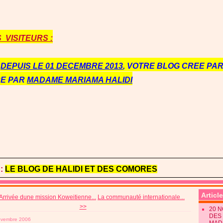
VISITEURS :
E
DEPUIS LE 01 DECEMBRE 2013
, VOTRE BLOG CREE PAR 
RE PAR
MADAME MARIAMA HALIDI
:
LE BLOG DE HALIDI ET DES COMORES
Articl
Arrivée dune mission Koweitienne...
La communauté internationale...
>>
20 
DES 
ovembre 2006