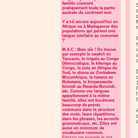
famille couvrent
pratiquement toute la partie
australe du continent noir.
Y a t-il encore aujourd'hui en
Afrique ou à Madagascar des
populations qui parlent une
langue similaire au comorien
?
M.A.C : Bien sûr ! On trouve
par exemple le swahili en
Tanzanie, le lingala au Congo
Démocratique, le kikongo au
Congo, le zulu en Afrique du
Sud, le shona au Zimbabwe-
Mozambique, le tswana au
Botswana, le kinyarwanda-
kirundi au Rwanda-Burundi,
etc. Comme ces langues
appartiennent à la même
famille, elles ont forcément
beaucoup de points
communs dans la structure
des mots, leurs répartitions
dans les phrases, les accords
grammaticaux, etc. Elles ont
aussi un minimum de
vocabulaire commun.
Prenons par exemple le mot