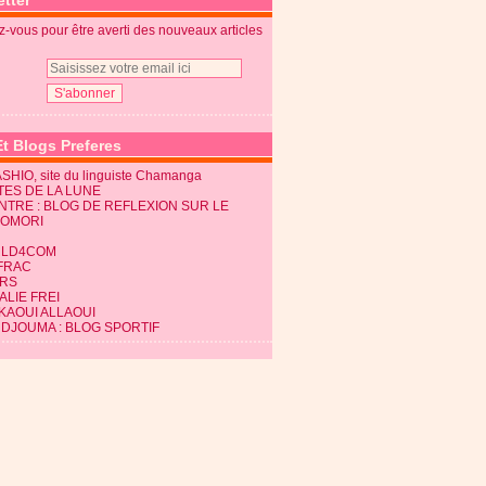
tter
-vous pour être averti des nouveaux articles
Et Blogs Preferes
SHIO, site du linguiste Chamanga
TES DE LA LUNE
NTRE : BLOG DE REFLEXION SUR LE
KOMORI
LD4COM
FRAC
RS
LIE FREI
KAOUI ALLAOUI
 DJOUMA : BLOG SPORTIF