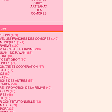
Album -
ARTISANAT
DES
COMORES
ques
CTIONS
(183)
VELLES FRAICHES DES COMORES
(142)
MUNIQUES
(121)
ERVIEWS
(109)
NSPORTS ET TOURISME
(99)
OUAN - NDZUWANI
(88)
TURE
(81)
ICE ET DROIT
(80)
ONCES
(74)
LOMATIE ET COOPERATION
(67)
OTTE
(67)
EOS
(60)
RT
(59)
NIONS DES AUTRES
(53)
CATION
(50)
RE - PROMOTION DE LA FEMME
(49)
COURS
(48)
TRES
(46)
SIE
(45)
R CONSTITUTIONNELLE
(43)
MAGES
(39)
SPORA
(37)