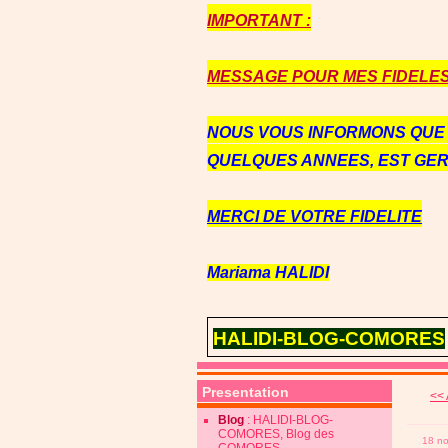
IMPORTANT :
MESSAGE POUR MES FIDELES 
NOUS VOUS INFORMONS QU
QUELQUES ANNEES, EST GE
MERCI DE VOTRE FIDELITE
Mariama HALIDI
HALIDI-BLOG-COMORES
Presentation
<< 
Blog
: HALIDI-BLOG-
COMORES, Blog des
18 n