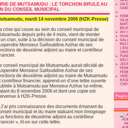
MAD
IRIE DE MUTSAMUDU : LE TORCHON BRULE AU
UN 
SAID
IN DU CONSEIL MUNICIPAL
HOM
utsamudu, mardi 14 novembre 2006 (HZK-Presse)
SILA
MAÎ
BEJ
a crise qui couve au sein du conseil municipal de
AH !
utsamudu depuis près de 4 mois, vient de monter
OUAN
’un cran, suite à la décision du conseil municipal de
GALA
REC
uspendre Monsieur Saifouddine Azihar de ses
L'E
onctions de deuxième adjoint au maire et contrôleur
19H0
inancier.
FUN
RÉC
JOU
e conseil municipal de Mutsamudu aurait décidé de
FEMM
uspendre Monsieur Saifouddine Azihar de ses
FEM
onctions de deuxième adjoint au maire de Mutsamudu
VIDÉ
RAG
t contrôleur financier, apprend-on d’une lettre ouverte
CND
ubliée à Mutsamudu par Monsieur Azihar lui-même,
atant du 8 novembre 2006 et dont une copie est
Pages
arvenue à HZK-Presse.
 J’ai pris connaissance des documents émanant du
onseil municipal et du maire statuant mon limogeage
ux fonctions de deuxième adjoint au contrôleur
inancier », lit-on sur cette lettre.
Al
AO