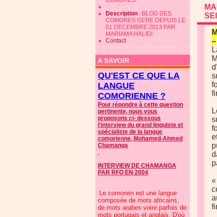
COMORES
MA
Description
: BLOG DES
SE
COMORES GERE DEPUIS LE
01 DECEMBRE 2013 PAR
M
MARIAMA HALIDI
–
Contact
L
M
A SAVOIR
d
QU'EST CE QUE LA
s
f
LANGUE
f
COMORIENNE ?
Pour répondre à cette question
L
pertinente, nous vous
proposons ci- dessous
s
l'interview du grand linguiste et
f
spécialiste de la langue
e
comorienne, Mohamed-Ahmed
p
Chamanga
d
p
INTERVIEW DE CHAMANGA
PAR RFO EN 2004
«
c
Le comorien est une langue
a
composée de mots africains,
f
de mots arabes voire parfois de
mots portugais et anglais. D'où