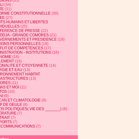
IGIONS
(35)
LI
(34)
TE
(31)
ORME CONSTITUTIONNELLE
(30)
EE
(27)
ITS HUMAINS ET LIBERTES
VIDUELLES
(25)
FERENCE DE PRESSE
(22)
ZIDJA - GRANDE COMORES
(21)
VERNEMENTS ET PRESIDENCE
(19)
NIONS PERSONNELLES
(18)
FLIT DE COMPETENCES
(17)
NISTRATION - INSTITUTIONS
(16)
NOMIE
(16)
LEMENT
(16)
IONALITE ET CITOYENNETE
(14)
RGIE ET EAU
(13)
IRONNEMENT HABITAT
RASTRUCTURES
(13)
ORES
(11)
AS ET MOI
(11)
TOS
(10)
NI
(9)
CAN ET CLIMATOLOGIE
(9)
P DE GEULE
(8)
IS POLITIQUES( VIE DES _______)
(8)
TÉRATURE
(7)
TRAIT
(7)
PORTS
(7)
ECOMMUNICATIONS
(7)