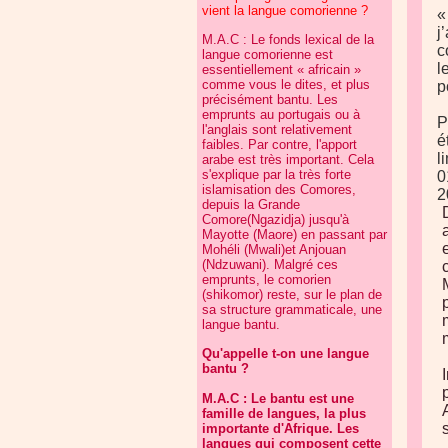
vient la langue comorienne ?
«
j
M.A.C : Le fonds lexical de la
c
langue comorienne est
l
essentiellement « africain »
comme vous le dites, et plus
p
précisément bantu. Les
emprunts au portugais ou à
P
l'anglais sont relativement
é
faibles. Par contre, l'apport
l
arabe est très important. Cela
s'explique par la très forte
0
islamisation des Comores,
2
depuis la Grande
Comore(Ngazidja) jusqu'à
Mayotte (Maore) en passant par
Mohéli (Mwali)et Anjouan
(Ndzuwani). Malgré ces
emprunts, le comorien
(shikomor) reste, sur le plan de
sa structure grammaticale, une
langue bantu.
Qu'appelle t-on une langue
bantu ?
M.A.C : Le bantu est une
famille de langues, la plus
importante d'Afrique. Les
langues qui composent cette