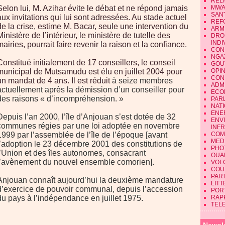
REL
Selon lui, M. Azihar évite le débat et ne répond jamais
MWA
SAN
aux invitations qui lui sont adressées. Au stade actuel
REF
de la crise, estime M. Bacar, seule une intervention du
ARM
Ministère de l’intérieur, le ministère de tutelle des
DRO
INDI
mairies, pourrait faire revenir la raison et la confiance.
CON
NGA
Constitué initialement de 17 conseillers, le conseil
GOU
municipal de Mutsamudu est élu en juillet 2004 pour
OPI
CON
un mandat de 4 ans. Il est réduit
à seize membres
ADMI
actuellement après la démission d’un conseiller pour
ECO
des raisons « d’incompréhension. »
PAR
NAT
ENE
Depuis l’an 2000, l’île d’Anjouan s’est dotée de 32
ENV
communes régies par une loi adoptée en novembre
INF
1999 par l’assemblée de l’île de l’époque [avant
COM
MEDI
l’adoption le 23 décembre 2001 des constitutions de
PHO
l’Union et des îles autonomes, consacrant
OUA
l’avènement du nouvel ensemble comorien].
VOL
COU
PART
Anjouan connaît aujourd’hui la deuxième mandature
LIT
d’exercice de pouvoir communal, depuis l’accession
POR
du pays à l’indépendance en juillet 1975.
RAP
TEL