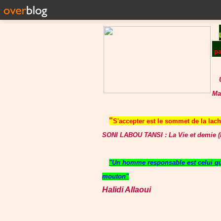
p
Ma
"
S'accepter est le sommet de la lache
SONI LABOU TANSI : La Vie et demie (P
"Un homme responsable est celui qui
mouton"
Halidi Allaoui