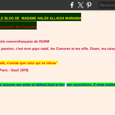
LE BLOG DE
MADAME HALIDI ALLAOUI MARIAMA
assionnée des Comores
Une comorofrançaise de OUANI
 passion, c'est mon pays natal, les Comores et ma ville, Ouani, ma raiso
té, n'existe que celui qui se refuse"
aris - Seuil 1979)
 assume ses actes et défend haut et fort
ses convictions. Il reste maît