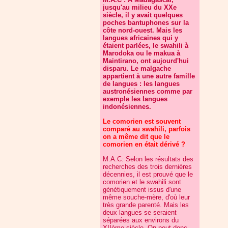
jusqu'au milieu du XXe
siècle, il y avait quelques
poches bantuphones sur la
côte nord-ouest. Mais les
langues africaines qui y
étaient parlées, le swahili à
Marodoka ou le makua à
Maintirano, ont aujourd'hui
disparu. Le malgache
appartient à une autre famille
de langues : les langues
austronésiennes comme par
exemple les langues
indonésiennes.
Le comorien est souvent
comparé au swahili, parfois
on a même dit que le
comorien en était dérivé ?
M.A.C: Selon les résultats des
recherches des trois dernières
décennies, il est prouvé que le
comorien et le swahili sont
génétiquement issus d'une
même souche-mère, d'où leur
très grande parenté. Mais les
deux langues se seraient
séparées aux environs du
XIIème siècle. On peut donc