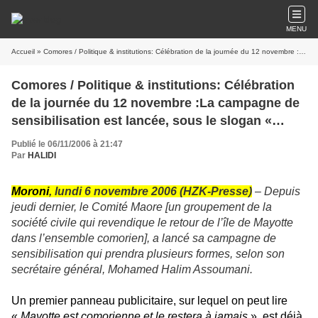
MENU
Accueil
» Comores / Politique & institutions: Célébration de la journée du 12 novembre :La campagne de sensibilisation est lancée, sous le slogan « Mayotte est comorienne et le restera »
Comores / Politique & institutions: Célébration
de la journée du 12 novembre :La campagne de
sensibilisation est lancée, sous le slogan «
Mayotte est comorienne et le restera »
Publié le 06/11/2006 à 21:47
Par
HALIDI
Moroni
, lundi 6 novembre 2006 (HZK-Presse)
–
Depuis
jeudi dernier, le Comité Maore [un groupement de la
société civile qui revendique le retour de l’île de Mayotte
dans l’ensemble comorien], a lancé sa campagne de
sensibilisation qui prendra plusieurs formes, selon son
secrétaire général, Mohamed Halim Assoumani.
Un premier panneau publicitaire, sur lequel on peut lire
«
Mayotte
est comorienne et le restera à jamais
», est déjà