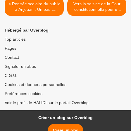
< Rentrée scolaire du public
Vers la saisine de la Cour
à Anjouan : Un pas «
constitutionnelle pour un
significatif » est franchi
report du scrutin >
Hébergé par Overblog
Top articles
Pages
Contact
Signaler un abus
C.G.U.
Cookies et données personnelles
Préférences cookies
Voir le profil de HALIDI sur le portail Overblog
Créer un blog sur Overblog
Créer un blog