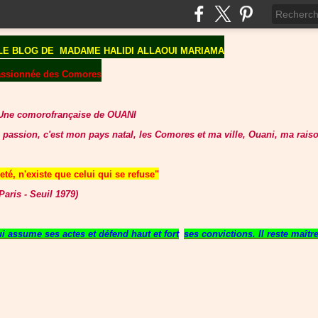
LE BLOG DE
MADAME HALIDI ALLAOUI MARIAMA
assionnée des Comores
Une comorofrançaise de OUANI
 passion, c'est mon pays natal, les Comores et ma ville, Ouani, ma raiso
té, n'existe que celui qui se refuse"
aris - Seuil 1979)
 assume ses actes et défend haut et fort
ses convictions. Il reste maît