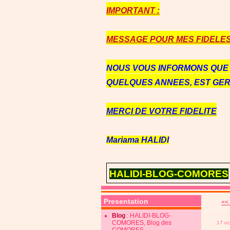
IMPORTANT :
MESSAGE POUR MES FIDELES 
NOUS VOUS INFORMONS QU
QUELQUES ANNEES, EST GE
MERCI DE VOTRE FIDELITE
Mariama HALIDI
HALIDI-BLOG-COMORES
Presentation
<<
Blog
: HALIDI-BLOG-
COMORES, Blog des
17 oc