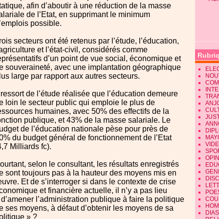
tatique, afin d’aboutir à une réduction de la masse
alariale de l’Etat, en supprimant le minimum
’emplois possible.
rois secteurs ont été retenus par l’étude, l’éducation,
’agriculture et l’état-civil, considérés comme
Rubri
eprésentatifs d’un point de vue social, économique et
e souveraineté, avec une implantation géographique
ELE
lus large par rapport aux autres secteurs.
NOU
COM
INT
l ressort de l’étude réalisée que l’éducation demeure
TRA
e loin le secteur public qui emploie le plus de
ANJ
CUL
essources humaines, avec 50% des effectifs de la
JUST
onction publique, et 43% de la masse salariale. Le
ANN
udget de l’éducation nationale pèse pour près de
DIP
0% du budget général de fonctionnement de l’Etat
MAY
VID
4,7 Milliards fc).
SPO
OPI
ourtant, selon le consultant, les résultats enregistrés
EDU
GEN
e sont toujours pas à la hauteur des moyens mis en
DIS
uvre. Et de s’interroger si dans le contexte de crise
LET
conomique et financière actuelle, il n’y a pas lieu
POE
 d’amener l’administration publique à faire la politique
COU
HOM
e ses moyens, à défaut d’obtenir les moyens de sa
DIA
olitique » ?