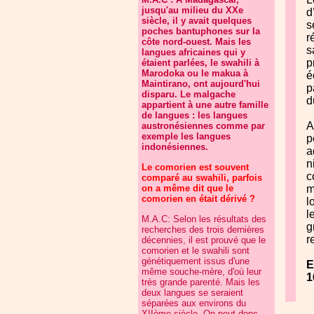
jusqu'au milieu du XXe
d
siècle, il y avait quelques
s
poches bantuphones sur la
r
côte nord-ouest. Mais les
s
langues africaines qui y
p
étaient parlées, le swahili à
Marodoka ou le makua à
é
Maintirano, ont aujourd'hui
p
disparu. Le malgache
d
appartient à une autre famille
de langues : les langues
A
austronésiennes comme par
exemple les langues
p
indonésiennes.
a
n
Le comorien est souvent
c
comparé au swahili, parfois
on a même dit que le
m
comorien en était dérivé ?
l
l
M.A.C: Selon les résultats des
g
recherches des trois dernières
r
décennies, il est prouvé que le
comorien et le swahili sont
génétiquement issus d'une
E
même souche-mère, d'où leur
1
très grande parenté. Mais les
deux langues se seraient
séparées aux environs du
XIIème siècle. On peut donc