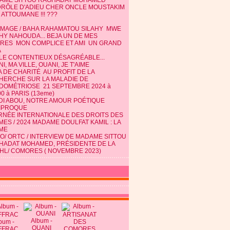
AME SITTOU RAGHADAT MOHAMED
DRÔLE D'ADIEU CHER ONCLE MOUSTAKIM
 ATTOUMANE !!! ???
MAGE / BAHA RAHAMATOU SILAHY MWE
HY NAHOUDA... BEJA UN DE MES
TRES MON COMPLICE ET AMI UN GRAND
A
 LE CONTENTIEUX DÉSAGRÉABLE...
I, MA VILLE, OUANI, JE T'AIME
 DE CHARITÉ AU PROFIT DE LA
HERCHE SUR LA MALADIE DE
NDOMÉTRIOSE 21 SEPTEMBRE 2024 à
0 à PARIS (13eme)
DI ABOU, NOTRE AMOUR POÉTIQUE
IPROQUE
RNÉE INTERNATIONALE DES DROITS DES
ES / 2024 MADAME DOULFAT KAMIL : LA
ME
O/ ORTC / INTERVIEW DE MADAME SITTOU
HADAT MOHAMED, PRÉSIDENTE DE LA
HL/ COMORES ( NOVEMBRE 2023)
Album -
bum -
OUANI
FFRAC