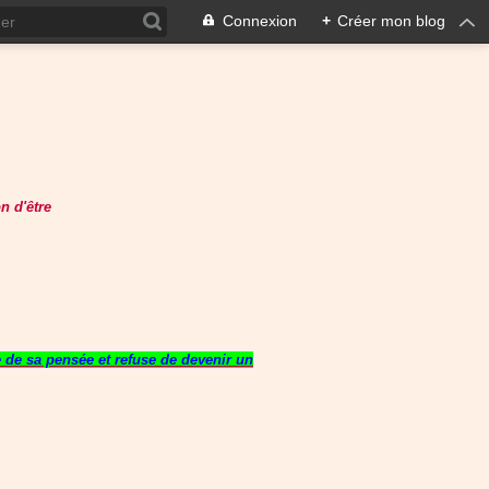
Connexion
+
Créer mon blog
n d'être
re de sa pensée et refuse de devenir un