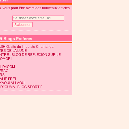
tter
-vous pour être averti des nouveaux articles
Et Blogs Preferes
SHIO, site du linguiste Chamanga
TES DE LA LUNE
NTRE : BLOG DE REFLEXION SUR LE
KOMORI
LD4COM
FRAC
RS
LIE FREI
KAOUI ALLAOUI
 DJOUMA : BLOG SPORTIF