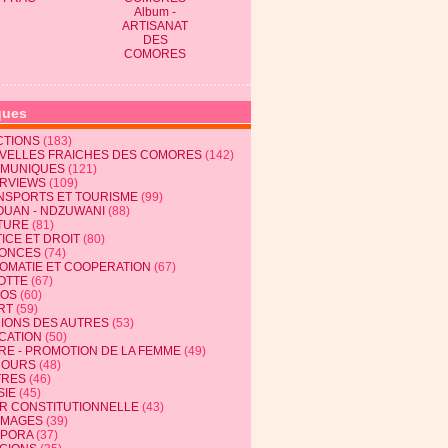
Album -
ARTISANAT
DES
COMORES
ques
CTIONS
(183)
VELLES FRAICHES DES COMORES
(142)
MUNIQUES
(121)
ERVIEWS
(109)
NSPORTS ET TOURISME
(99)
OUAN - NDZUWANI
(88)
TURE
(81)
ICE ET DROIT
(80)
ONCES
(74)
LOMATIE ET COOPERATION
(67)
OTTE
(67)
EOS
(60)
RT
(59)
NIONS DES AUTRES
(53)
CATION
(50)
RE - PROMOTION DE LA FEMME
(49)
COURS
(48)
TRES
(46)
SIE
(45)
R CONSTITUTIONNELLE
(43)
MAGES
(39)
SPORA
(37)