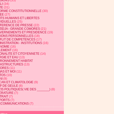
IGIONS
(35)
LI
(34)
TE
(31)
ORME CONSTITUTIONNELLE
(30)
EE
(27)
ITS HUMAINS ET LIBERTES
VIDUELLES
(25)
FERENCE DE PRESSE
(22)
ZIDJA - GRANDE COMORES
(21)
VERNEMENTS ET PRESIDENCE
(19)
NIONS PERSONNELLES
(18)
FLIT DE COMPETENCES
(17)
NISTRATION - INSTITUTIONS
(16)
NOMIE
(16)
LEMENT
(16)
IONALITE ET CITOYENNETE
(14)
RGIE ET EAU
(13)
IRONNEMENT HABITAT
RASTRUCTURES
(13)
ORES
(11)
AS ET MOI
(11)
TOS
(10)
NI
(9)
CAN ET CLIMATOLOGIE
(9)
P DE GEULE
(8)
IS POLITIQUES( VIE DES _______)
(8)
TÉRATURE
(7)
TRAIT
(7)
PORTS
(7)
ECOMMUNICATIONS
(7)