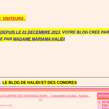
VISITEURS :
E
DEPUIS LE 01 DECEMBRE 2013
, VOTRE BLOG CREE PAR 
RE PAR
MADAME MARIAMA HALIDI
:
LE BLOG DE HALIDI ET DES COMORES
Articl
 LA GUERRE DES BANQUES AURA...
Collectivités locales : Kasiya...
>>
20 
DES 
tobre 2006