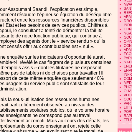
REL
MWA
SAN
our Assoumani Saandi, l’explication est simple,
REF
omment résoudre l’épineuse équation du déséquilibre
ARM
tructurel entre les ressources financières disponibles
DRO
e l’Etat et les besoins de services publics. Chiffres à
INDI
CON
’appui, le consultant a tenté de démontrer la faillite
NGA
uisante de notre fonction publique, qui continue à
GOU
mployer des agents dont le « service rendu » qu’ils
OPI
CON
ont censés offrir aux contribuables est « nul ».
ADMI
ECO
ne enquête sur les indicateurs d’opportunité aurait
PAR
emble-t-il révélé le cas flagrant de plusieurs centaines
NAT
ENE
 d’emplois assis » dont les titulaires ne disposent
ENV
ême pas de tables ni de chaises pour travailler ! Il
INF
essort de cette même enquête que seulement 40%
COM
MEDI
es usagers du service public sont satisfaits de leur
PHO
dministration.
OUA
VOL
ais la sous-utilisation des ressources humaines
COU
PART
erait particulièrement observée au niveau des
LIT
tablissements scolaires publics, où le volume horaire
POR
es enseignants ne correspond pas au travail
RAP
TEL
ffectivement accompli. Mais au cours des débats, les
eprésentants du corps enseignant ont rejeté cette
ritique « absurde », en expliquant que le travail de