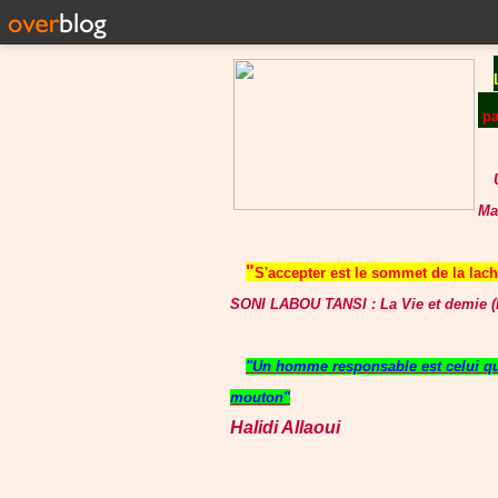
p
Ma
"
S'accepter est le sommet de la lache
SONI LABOU TANSI : La Vie et demie (P
"Un homme responsable est celui qui
mouton"
Halidi Allaoui