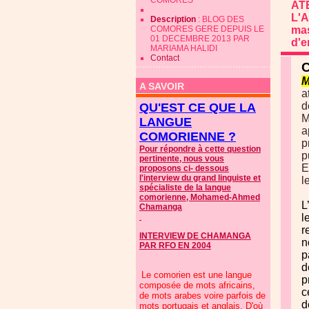
COMORES
AT
L'A
Description
: BLOG DES
COMORES GERE DEPUIS LE
mas
01 DECEMBRE 2013 PAR
d'e
MARIAMA HALIDI
Contact
C
M
A SAVOIR
a
d
QU'EST CE QUE LA
M
LANGUE
a
COMORIENNE ?
p
Pour répondre à cette question
p
pertinente, nous vous
E
proposons ci- dessous
l'interview du grand linguiste et
l
spécialiste de la langue
comorienne, Mohamed-Ahmed
L
Chamanga
l
r
INTERVIEW DE CHAMANGA
n
PAR RFO EN 2004
p
d
Le comorien est une langue
p
composée de mots africains,
c
de mots arabes voire parfois de
d
mots portugais et anglais. D'où