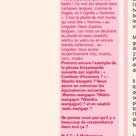
bantu ! Ce mot est attesté dans
l
certaines langues, comme le
h
lingala, et il signifie « hommes
b
». C'est le pluriel du mot muntu
l
qui veut dire « homme » au
i
singulier. Dans d'autres
langues, ces mots se déclinent
au pluriel en watu (swahili),
M
wantru ou watru ou en encore
g
wandru (shikomor) ; au
d
singulier, nous avons
1
respectivement mtu, muntru,
mtru, mndru.
P
Prenons encore l'exemple de
d
la phrase kinyarwanda
d
suivante qui signifie : «
Combien d'hommes ? » :
I
Abantu bangahe ? Nous
avons en comorien les
t
équivalences suivantes
q
:Wantru wangapvi ?Watru
s
wangapvi ?Wandru
p
wanga(pvi) ? et en swahili
t
:watu wangapi ?
l
Ne pensez-vous pas qu'il y a
d
beaucoup de ressemblance
f
dans tout ça ?
L
M.A.C : A Madagascar,