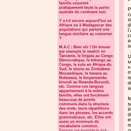
famille couvrent
pratiquement toute la partie
P
australe du continent noir.
c
s
Y a t-il encore aujourd'hui en
d
Afrique ou à Madagascar des
populations qui parlent une
l
langue similaire au comorien
c
?
e
s
M.A.C : Bien sûr ! On trouve
par exemple le swahili en
Tanzanie, le lingala au Congo
U
Démocratique, le kikongo au
s
Congo, le zulu en Afrique du
«
Sud, le shona au Zimbabwe-
m
Mozambique, le tswana au
r
Botswana, le kinyarwanda-
kirundi au Rwanda-Burundi,
d
etc. Comme ces langues
a
appartiennent à la même
famille, elles ont forcément
M
beaucoup de points
s
communs dans la structure
des mots, leurs répartitions
é
dans les phrases, les accords
d
grammaticaux, etc. Elles ont
e
aussi un minimum de
r
vocabulaire commun.
c
Prenons par exemple le mot