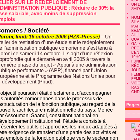
MAD
ELIER SUR LE REDEPLOIEMENT DE
UN 
DMINISTRATION PUBLIQUE : Réduire de 30% la
SAID
se salariale, avec moins de suppression
HOM
mplois
SILA
MAÎ
omores / Société
BEJ
AH !
oroni
, lundi 16 octobre 2006 (HZK-Presse)
– Un
OUAN
telier de restitution d’une étude sur le redéploiement
GALA
e l’administration publique comorienne s’est tenu à
REC
L'E
oroni ce samedi 14 octobre. Il s’agit d’une réflexion
19H0
pprofondie qui a démarré en avril 2005 à travers la
FUN
remière phase du projet « Appui à une administration
RÉC
ublique performante » (APP), financé par l’Union
JOU
FEMM
uropéenne et le Programme des Nations Unies pour
FEM
e développement (Pnud).
VIDÉ
RAG
CND
’objectif poursuivi était d’éclairer et d’accompagner
es autorités comoriennes dans le processus de
estructuration de la fonction publique, au regard de la
Pages
ouvelle architecture institutionnelle du pays. Menée
ar Assoumani Saandi, consultant national en
éveloppement institutionnel, l’étude a consisté à
résenter les outils et approches les mieux adaptées à
ette exigence de transfert d’une partie des activités et
Al
es emplois de la fonction publique vers le secteur non
AO