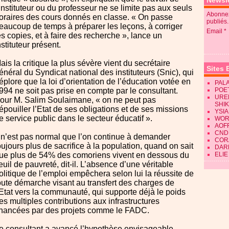
Newsle
’instituteur ou du professeur ne se limite pas aux seuls
Abonnez
oraires des cours donnés en classe. « On passe
publiés.
eaucoup de temps à préparer les leçons, à corriger
Email
es copies, et à faire des recherche », lance un
nstituteur présent.
ais la critique la plus sévère vient du secrétaire
Sites 
énéral du Syndicat national des instituteurs (Snic), qui
éplore que la loi d’orientation de l’éducation votée en
PALA
994 ne soit pas prise en compte par le consultant.
POE
URE
our M. Salim Soulaimane, « on ne peut pas
SHI
épouiller l’Etat de ses obligations et de ses missions
YSIA
e service public dans le secteur éducatif ».
WOR
AOF
CND
l n’est pas normal que l’on continue à demander
CORA
oujours plus de sacrifice à la population, quand on sait
DAR
ue plus de 54% des comoriens vivent en dessous du
ELIE
euil de pauvreté, dit-il. L’absence d’une véritable
olitique de l’emploi empêchera selon lui la réussite de
oute démarche visant au transfert des charges de
’Etat vers la communauté, qui supporte déjà le poids
es multiples contributions aux infrastructures
inancées par des projets comme le FADC.
e consultant a avancé l’hypothèse envisageable