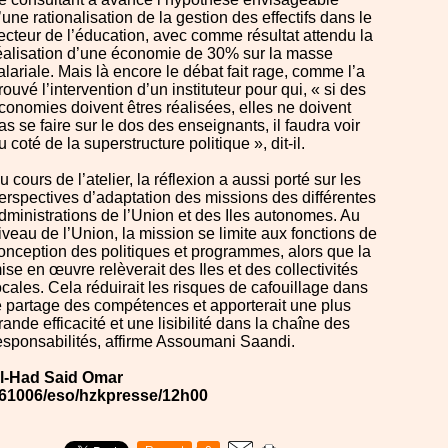
’une rationalisation de la gestion des effectifs dans le
ecteur de l’éducation, avec comme résultat attendu la
éalisation d’une économie de 30% sur la masse
alariale. Mais là encore le débat fait rage, comme l’a
rouvé l’intervention d’un instituteur pour qui, « si des
conomies doivent êtres réalisées, elles ne doivent
as se faire sur le dos des enseignants, il faudra voir
u coté de la superstructure politique », dit-il.
u cours de l’atelier, la réflexion a aussi porté sur les
erspectives d’adaptation des missions des différentes
dministrations de l’Union et des Iles autonomes. Au
iveau de l’Union, la mission se limite aux fonctions de
onception des politiques et programmes, alors que la
ise en œuvre relèverait des Iles et des collectivités
ocales. Cela réduirait les risques de cafouillage dans
e partage des compétences et apporterait une plus
rande efficacité et une lisibilité dans la chaîne des
esponsabilités, affirme Assoumani Saandi.
l-Had Said Omar
61006/eso/hzkpresse/12h00