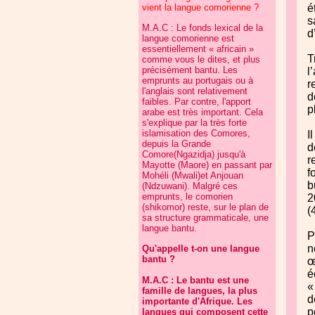
vient la langue comorienne ?
é
s
M.A.C : Le fonds lexical de la
d
langue comorienne est
essentiellement « africain »
T
comme vous le dites, et plus
précisément bantu. Les
l
emprunts au portugais ou à
r
l'anglais sont relativement
d
faibles. Par contre, l'apport
p
arabe est très important. Cela
s'explique par la très forte
islamisation des Comores,
I
depuis la Grande
d
Comore(Ngazidja) jusqu'à
r
Mayotte (Maore) en passant par
f
Mohéli (Mwali)et Anjouan
b
(Ndzuwani). Malgré ces
emprunts, le comorien
2
(shikomor) reste, sur le plan de
(
sa structure grammaticale, une
langue bantu.
P
n
Qu'appelle t-on une langue
bantu ?
œ
é
M.A.C : Le bantu est une
«
famille de langues, la plus
d
importante d'Afrique. Les
p
langues qui composent cette