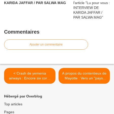
KARIDA JAFFAR / PAR SALWA MAG
Commentaires
Ajouter un commentaire
< Crash de yemenia
A propos du contentieux de
airways : Encore six corps
Mayotte : Vers un "pays,
et des débris de l’avion
deux administrations" ? >
retrouvés
Hébergé par Overblog
Top articles
Pages