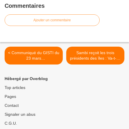
Commentaires
Ajouter un commentaire
< Communiqué du GISTI du
Sambi reçoit les trois
23 mars
présidents des îles : Va-t-on
2009:Départementalisation
vers une sortie de crise ? >
de Mayotte, frontière
coloniale et guerre aux
Hébergé par Overblog
migrants
Top articles
Pages
Contact
Signaler un abus
C.G.U.