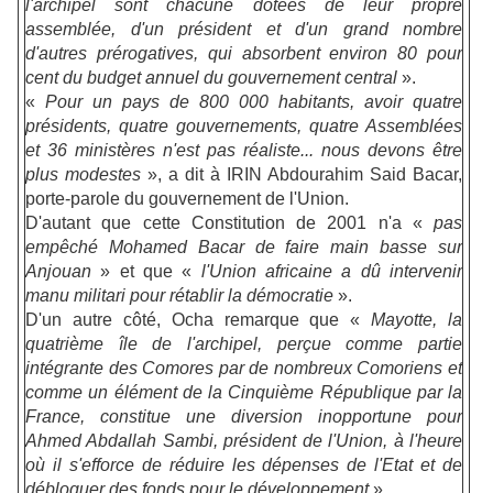
l'archipel sont chacune dotées de leur propre
assemblée, d'un président et d'un grand nombre
d'autres prérogatives, qui absorbent environ 80 pour
cent du budget annuel du gouvernement central
».
«
Pour un pays de 800 000 habitants, avoir quatre
présidents, quatre gouvernements, quatre Assemblées
et 36 ministères n'est pas réaliste... nous devons être
plus modestes
», a dit à IRIN Abdourahim Said Bacar,
porte-parole du gouvernement de l'Union.
D'autant que cette Constitution de 2001 n'a «
pas
empêché Mohamed Bacar de faire main basse sur
Anjouan
» et que «
l'Union africaine a dû intervenir
manu militari pour rétablir la démocratie
».
D'un autre côté, Ocha remarque que «
Mayotte, la
quatrième île de l'archipel, perçue comme partie
intégrante des Comores par de nombreux Comoriens et
comme un élément de la Cinquième République par la
France, constitue une diversion inopportune pour
Ahmed Abdallah Sambi, président de l'Union, à l'heure
où il s'efforce de réduire les dépenses de l'Etat et de
débloquer des fonds pour le développement
».