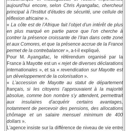
aujourd'hui encore, selon Chris Ayangafac, chercheur
principal à l'Institut d'études de sécurité, une cellule de
réflexion africaine
».
«
La côte est de l'Afrique fait l'objet d'un intérêt de plus
en plus marqué en partie parce que l'on cherche à
contrer la présence croissante de l'Iran dans cette zone
et aux Comores, et que la présence accrue de la France
permet de la contrebalancer
», a-t-il expliqué.
Pour M. Ayangafac, le référendum organisé par la
France à Mayotte est un «
rejet de diverses déclarations
internationales
», et sa «
revendication sur Mayotte est
un développement de la colonisation
».
«
L'accession de Mayotte au statut de département
français, si les citoyens l'approuvaient à la majorité
absolue, comme bon nombre s'y attendent, permettrait
aux insulaires d'acquérir certains avantages,
notamment de percevoir des pensions, des allocations
chômage et un salaire mensuel minimum de 400
dollars
».
L'agence insiste sur la différence de niveau de vie entre