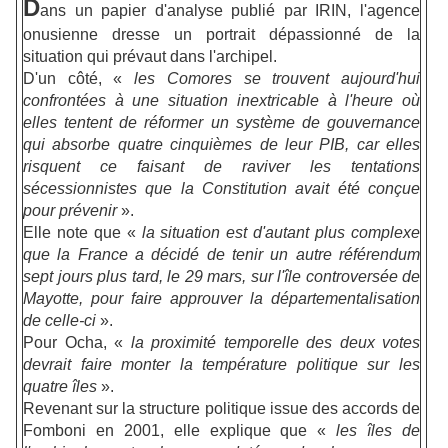
D
ans un papier d'analyse publié par IRIN, l'agence
onusienne dresse un portrait dépassionné de la
situation qui prévaut dans l'archipel.
D'un côté, «
les Comores se trouvent aujourd'hui
confrontées à une situation inextricable à l'heure où
elles tentent de réformer un système de gouvernance
qui absorbe quatre cinquièmes de leur PIB, car elles
risquent ce faisant de raviver les tentations
sécessionnistes que la Constitution avait été conçue
pour prévenir
».
Elle note que «
la situation est d'autant plus complexe
que la France a décidé de tenir un autre référendum
sept jours plus tard, le 29 mars, sur l'île controversée de
Mayotte, pour faire approuver la départementalisation
de celle-ci
».
Pour Ocha, «
la proximité temporelle des deux votes
devrait faire monter la température politique sur les
quatre îles
».
Revenant sur la structure politique issue des accords de
Fomboni en 2001, elle explique que «
les îles de