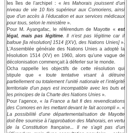
les îles de l'archipel : «
les Mahorais jouissent d'un
niveau de vie 10 fois supérieur aux Comoriens, ainsi
que d'un accès à l'éducation et aux services médicaux
pour tous, selon le ministère
».
Pour M. Ayangafac, le référendum de Mayotte «
est
légal, mais pas légitime
. Il n'est pas légitime car il
bafoue [la résolution] 1514 [(XV), des Nations Unies]
».
L'Assemblée générale des Nations Unies a adopté la
résolution 1514 (XV)
en 1960, alors qu'une vague de
décolonisation commençait à déferler sur le monde.
Ocha rappelle les objectifs de cette résolution qui
stipule que «
toute tentative visant à détruire
partiellement ou totalement l'unité nationale et l'intégrité
territoriale d'un pays est incompatible avec les buts et
les principes de la Charte des Nations Unies
».
Pour l'agence, «
la France a fait fi des revendications
des Comores en les mettant devant le fait accompli »
. «
La possibilité d'une départementalisation de Mayotte
doit être soumise à l'approbation des Mahorais, en vertu
de la Constitution française... Il ne s'agit pas d'un