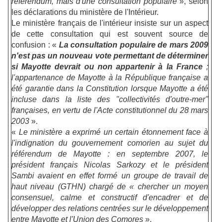
référendum, mais d'une consultation populaire
», selon
les déclarations du ministère de l'Intérieur.
Le ministère français de l'intérieur insiste sur un aspect
de cette consultation qui est souvent source de
confusion : «
La consultation populaire de mars 2009
n'est pas un nouveau vote permettant de déterminer
si Mayotte devrait ou non appartenir à la France
;
l'appartenance de Mayotte à la République française a
été garantie dans la Constitution lorsque Mayotte a été
incluse dans la liste des "collectivités d'outre-mer"
françaises, en vertu de l'Acte constitutionnel du 28 mars
2003
».
«
Le ministère a exprimé un certain étonnement face à
l'indignation du gouvernement comorien au sujet du
référendum de Mayotte : en septembre 2007, le
président français Nicolas Sarkozy et le président
Sambi avaient en effet formé un groupe de travail de
haut niveau (GTHN) chargé de « chercher un moyen
consensuel, calme et constructif d'encadrer et de
développer des relations centrées sur le développement
entre Mayotte et l'Union des Comores
».