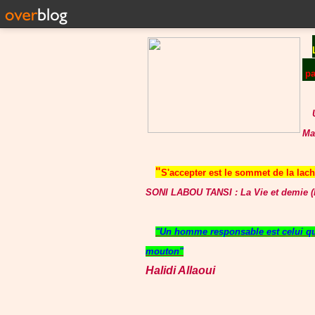
p
Ma
"
S'accepter est le sommet de la lache
SONI LABOU TANSI : La Vie et demie (P
"Un homme responsable est celui qui
mouton"
Halidi Allaoui