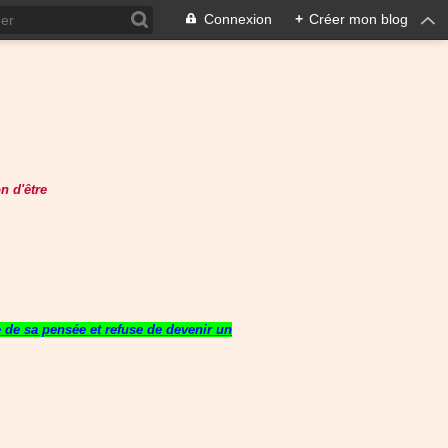
Connexion
+
Créer mon blog
n d'être
re de sa pensée et refuse de devenir un