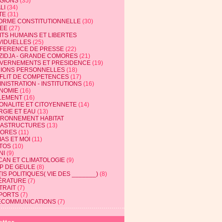
IGIONS
(35)
LI
(34)
TE
(31)
ORME CONSTITUTIONNELLE
(30)
EE
(27)
ITS HUMAINS ET LIBERTES
VIDUELLES
(25)
FERENCE DE PRESSE
(22)
ZIDJA - GRANDE COMORES
(21)
VERNEMENTS ET PRESIDENCE
(19)
NIONS PERSONNELLES
(18)
FLIT DE COMPETENCES
(17)
NISTRATION - INSTITUTIONS
(16)
NOMIE
(16)
LEMENT
(16)
IONALITE ET CITOYENNETE
(14)
RGIE ET EAU
(13)
IRONNEMENT HABITAT
RASTRUCTURES
(13)
ORES
(11)
AS ET MOI
(11)
TOS
(10)
NI
(9)
CAN ET CLIMATOLOGIE
(9)
P DE GEULE
(8)
IS POLITIQUES( VIE DES _______)
(8)
TÉRATURE
(7)
TRAIT
(7)
PORTS
(7)
ECOMMUNICATIONS
(7)