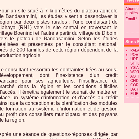
Newsle
Abonnez
Pour un site situé à 7 kilomètres du plateau agricole
publiés.
de Bandasamlini, les études visent à désenclaver la
Email
région par deux pistes rurales : l’une conduisant de
Hahaya (RN1) vers le site central en traversant le
village Boenindi et l’autre à partir du village de Diboini
vers le plateau de Bandasamlini. Selon les études
Sites 
réalisées et présentées par le consultant national,
prés de 200 familles de cette région dépendent de la
PALA
POE
production agricole.
URE
SHI
YSIA
Le consultant ressortira les contraintes liées au sous-
WOR
développement, dont l’inexistence d’un crédit
AOF
bancaire pour ses agriculteurs, l’insuffisance du
CND
CORA
marché dans la région et les conditions difficiles
DAR
d’accès. Il émettra également le souhait de mettre en
ELIE
place un système d’information et d’accès au crédit
ainsi que la conception et la planification des modules
de formation au système d’information et de gestion
au profit des conseillers municipaux et des paysans
de la région.
Après une séance de questions-réponses dirigée par