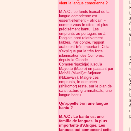
vient la langue comorienne ?
M.A.C : Le fonds lexical de la
langue comorienne est
essentiellement « africain »
comme vous le dites, et plus
précisément bantu. Les
emprunts au portugais ou à
l'anglais sont relativement
faibles. Par contre, l'apport
arabe est très important. Cela
s'explique par la très forte
islamisation des Comores,
depuis la Grande
Comore(Ngazidja) jusqu'à
Mayotte (Maore) en passant par
Mohéli (Mwali)et Anjouan
(Ndzuwani). Malgré ces
emprunts, le comorien
(shikomor) reste, sur le plan de
sa structure grammaticale, une
langue bantu.
Qu'appelle t-on une langue
bantu ?
M.A.C : Le bantu est une
famille de langues, la plus
importante d'Afrique. Les
langues qui composent cette