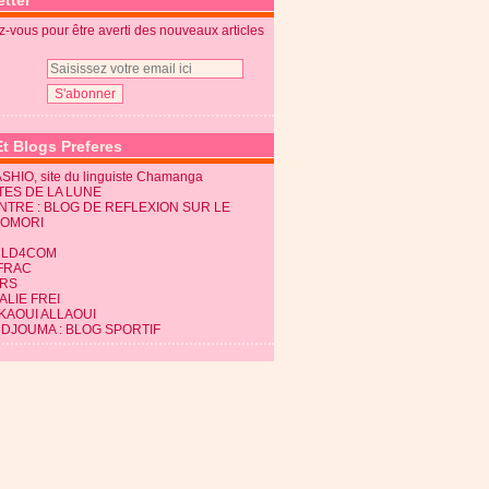
tter
-vous pour être averti des nouveaux articles
Et Blogs Preferes
SHIO, site du linguiste Chamanga
TES DE LA LUNE
NTRE : BLOG DE REFLEXION SUR LE
KOMORI
LD4COM
FRAC
RS
LIE FREI
KAOUI ALLAOUI
 DJOUMA : BLOG SPORTIF