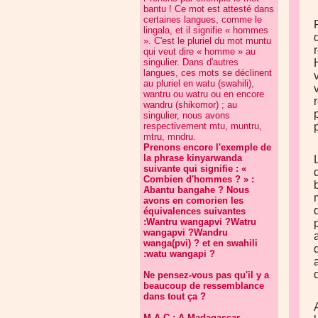
bantu ! Ce mot est attesté dans
certaines langues, comme le
lingala, et il signifie « hommes
». C'est le pluriel du mot muntu
qui veut dire « homme » au
singulier. Dans d'autres
langues, ces mots se déclinent
au pluriel en watu (swahili),
wantru ou watru ou en encore
wandru (shikomor) ; au
singulier, nous avons
respectivement mtu, muntru,
mtru, mndru.
Prenons encore l'exemple de
la phrase kinyarwanda
suivante qui signifie : «
Combien d'hommes ? » :
Abantu bangahe ? Nous
avons en comorien les
équivalences suivantes
:Wantru wangapvi ?Watru
wangapvi ?Wandru
wanga(pvi) ? et en swahili
:watu wangapi ?
Ne pensez-vous pas qu'il y a
beaucoup de ressemblance
dans tout ça ?
M.A.C : A Madagascar,