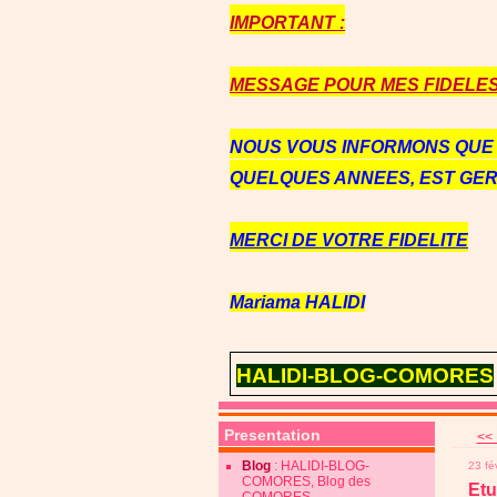
IMPORTANT :
MESSAGE POUR MES FIDELES 
NOUS VOUS INFORMONS QU
QUELQUES ANNEES, EST GE
MERCI DE VOTRE FIDELITE
Mariama HALIDI
HALIDI-BLOG-COMORES
Presentation
<< 
Blog
: HALIDI-BLOG-
23 fé
COMORES, Blog des
Etu