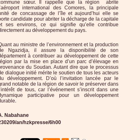
commune sœur. Il rappelle que la région
abrite
l’aéroport international des Comores, la principale
unité de concassage de l’île et aujourd’hui elle se
porte candidate pour abriter la décharge de la capitale
et ses environs, ce qui signifie qu’elle contribue
directement au développement du pays.
Quant au ministre de l’environnement et la production
de Ngazidja, il assure la disponibilité de son
département à contribuer au développement de cette
région par la mise en place d’un parc d’élevage en
provenance du Soudan. Autant dire que le processus
de dialogue initié mérite le soutien de tous les acteurs
du développement. D’où l’invitation lancée par le
grand notable de la région de savoir le préserver dans
l’intérêt de tous, car l’événement s’inscrit dans une
dynamique participative pour un développement
durable.
A. Nabahane
230209/an/hzkpresse/6h00