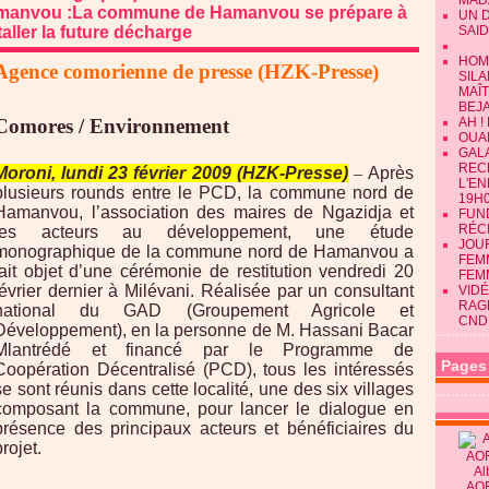
MAD
manvou :La commune de Hamanvou se prépare à
UN 
taller la future décharge
SAID
HOM
Agence comorienne de presse (HZK-Presse)
SILA
MAÎ
BEJ
Comores / Environnement
AH !
OUAN
GALA
REC
Moroni, lundi 23 février 2009 (HZK-Presse)
–
Après
L'E
plusieurs rounds entre le PCD, la commune nord de
19H0
Hamanvou, l’association des maires de Ngazidja et
FUN
RÉC
les acteurs au développement, une étude
JOU
monographique de la commune nord de Hamanvou a
FEMM
fait objet d’une cérémonie de restitution vendredi 20
FEM
février dernier à Milévani. Réalisée par un consultant
VIDÉ
RAG
national du GAD (Groupement Agricole et
CND
Développement), en la personne de M. Hassani Bacar
Mlantrédé et financé par le Programme de
Pages
Coopération Décentralisé (PCD), tous les intéressés
se sont réunis dans cette localité, une des six villages
composant la commune, pour lancer le dialogue en
présence des principaux acteurs et bénéficiaires du
projet.
Al
AO