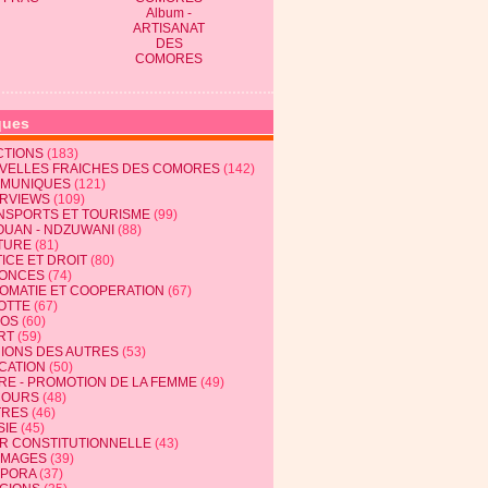
Album -
ARTISANAT
DES
COMORES
ques
CTIONS
(183)
VELLES FRAICHES DES COMORES
(142)
MUNIQUES
(121)
ERVIEWS
(109)
NSPORTS ET TOURISME
(99)
OUAN - NDZUWANI
(88)
TURE
(81)
ICE ET DROIT
(80)
ONCES
(74)
LOMATIE ET COOPERATION
(67)
OTTE
(67)
EOS
(60)
RT
(59)
NIONS DES AUTRES
(53)
CATION
(50)
RE - PROMOTION DE LA FEMME
(49)
COURS
(48)
TRES
(46)
SIE
(45)
R CONSTITUTIONNELLE
(43)
MAGES
(39)
SPORA
(37)