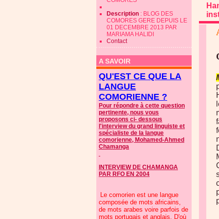
COMORES
Ha
Description
: BLOG DES
ins
COMORES GERE DEPUIS LE
01 DECEMBRE 2013 PAR
MARIAMA HALIDI
Contact
A SAVOIR
QU'EST CE QUE LA
LANGUE
COMORIENNE ?
Pour répondre à cette question
pertinente, nous vous
proposons ci- dessous
l'interview du grand linguiste et
spécialiste de la langue
comorienne, Mohamed-Ahmed
Chamanga
INTERVIEW DE CHAMANGA
PAR RFO EN 2004
Le comorien est une langue
composée de mots africains,
de mots arabes voire parfois de
mots portugais et anglais. D'où