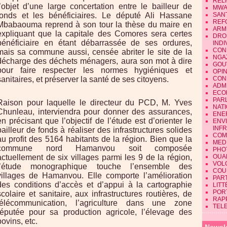
REL
l’objet d’une large concertation entre le bailleur de
MWA
fonds et les bénéficiaires. Le député Ali Hassane
SAN
REF
Mbabaouma reprend à son tour la thèse du maire en
ARM
expliquant que la capitale des Comores sera certes
DRO
bénéficiaire en étant débarrassée de ses ordures,
INDI
CON
mais sa commune aussi, censée abriter le site de la
NGA
décharge des déchets ménagers, aura son mot à dire
GOU
pour faire respecter les normes hygiéniques et
OPI
sanitaires, et préserver la santé de ses citoyens.
CON
ADMI
ECO
PAR
Raison pour laquelle le directeur du PCD, M. Yves
NAT
Chunleau, interviendra pour donner des assurances,
ENE
en précisant que l’objectif de l’étude est d’orienter le
ENV
INF
bailleur de fonds à réaliser des infrastructures solides
COM
au profit des 5164 habitants de la région. Bien que la
MEDI
commune nord Hamanvou soit composée
PHO
actuellement de six villages parmi les 9 de la région,
OUA
VOL
l’étude monographique touche l’ensemble des
COU
villages de Hamanvou. Elle comporte l’amélioration
PART
des conditions d’accès et d’appui à la cartographie
LIT
POR
scolaire et sanitaire, aux infrastructures routières, de
RAP
télécommunication, l’agriculture dans une zone
TEL
réputée pour sa production agricole, l’élevage des
bovins, etc.