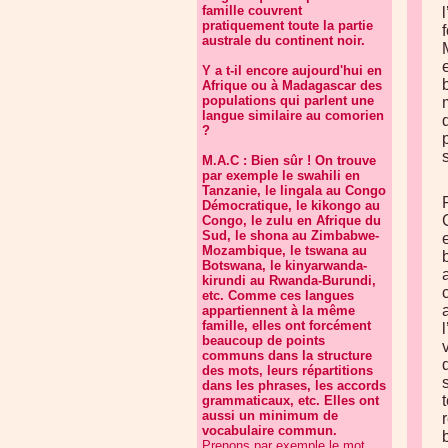
famille couvrent
pratiquement toute la partie
australe du continent noir.
Y a t-il encore aujourd'hui en
Afrique ou à Madagascar des
populations qui parlent une
langue similaire au comorien
?
M.A.C : Bien sûr ! On trouve
par exemple le swahili en
Tanzanie, le lingala au Congo
Démocratique, le kikongo au
Congo, le zulu en Afrique du
Sud, le shona au Zimbabwe-
Mozambique, le tswana au
Botswana, le kinyarwanda-
kirundi au Rwanda-Burundi,
etc. Comme ces langues
appartiennent à la même
famille, elles ont forcément
beaucoup de points
communs dans la structure
des mots, leurs répartitions
dans les phrases, les accords
grammaticaux, etc. Elles ont
aussi un minimum de
vocabulaire commun.
Prenons par exemple le mot