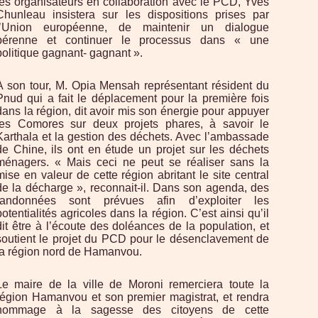
les organisateurs en collaboration avec le PCD, Yves
Chunleau insistera sur les dispositions prises par
l’Union européenne, de maintenir un dialogue
pérenne et continuer le processus dans « une
politique gagnant- gagnant ».
A son tour, M. Opia Mensah représentant résident du
Pnud qui a fait le déplacement pour la première fois
dans la région, dit avoir mis son énergie pour appuyer
les Comores sur deux projets phares, à savoir le
Karthala et la gestion des déchets. Avec l’ambassade
de Chine, ils ont en étude un projet sur les déchets
ménagers. « Mais ceci ne peut se réaliser sans la
mise en valeur de cette région abritant le site central
de la décharge », reconnait-il. Dans son agenda, des
randonnées sont prévues afin d’exploiter les
potentialités agricoles dans la région. C’est ainsi qu’il
dit être à l’écoute des doléances de la population, et
soutient le projet du PCD pour le désenclavement de
la région nord de Hamanvou.
Le maire de la ville de Moroni remerciera toute la
région Hamanvou et son premier magistrat, et rendra
hommage à la sagesse des citoyens de cette