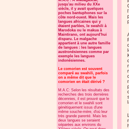
jusqu'au milieu du XXe
siècle, il y avait quelques
poches bantuphones sur la
côte nord-ouest. Mais les
langues africaines qui y
étaient parlées, le swahili à
Marodoka ou le makua à
Maintirano, ont aujourd'hui
disparu. Le malgache
appartient à une autre famille
de langues : les langues
austronésiennes comme par
exemple les langues
indonésiennes.
Le comorien est souvent
comparé au swahili, parfois
on a même dit que le
comorien en était dérivé ?
M.A.C: Selon les résultats des
recherches des trois dernières
décennies, il est prouvé que le
comorien et le swahili sont
génétiquement issus d'une
même souche-mère, d'où leur
très grande parenté. Mais les
deux langues se seraient
séparées aux environs du
XIIème siècle. On peut donc