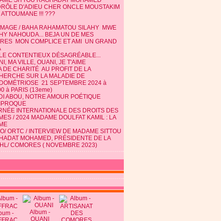
AME SITTOU RAGHADAT MOHAMED
DRÔLE D'ADIEU CHER ONCLE MOUSTAKIM
 ATTOUMANE !!! ???
MAGE / BAHA RAHAMATOU SILAHY MWE
HY NAHOUDA... BEJA UN DE MES
TRES MON COMPLICE ET AMI UN GRAND
A
 LE CONTENTIEUX DÉSAGRÉABLE...
I, MA VILLE, OUANI, JE T'AIME
 DE CHARITÉ AU PROFIT DE LA
HERCHE SUR LA MALADIE DE
NDOMÉTRIOSE 21 SEPTEMBRE 2024 à
0 à PARIS (13eme)
DI ABOU, NOTRE AMOUR POÉTIQUE
IPROQUE
RNÉE INTERNATIONALE DES DROITS DES
ES / 2024 MADAME DOULFAT KAMIL : LA
ME
O/ ORTC / INTERVIEW DE MADAME SITTOU
HADAT MOHAMED, PRÉSIDENTE DE LA
HL/ COMORES ( NOVEMBRE 2023)
Album -
bum -
OUANI
FFRAC