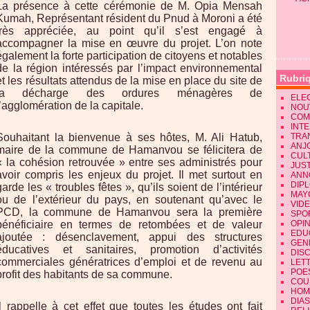
La présence à cette cérémonie de M. Opia Mensah
Kumah, Représentant résident du Pnud à Moroni a été
très appréciée, au point qu’il s’est engagé à
accompagner la mise en œuvre du projet. L’on note
également la forte participation de citoyens et notables
de la région intéressés par l’impact environnemental
Rubri
et les résultats attendus de la mise en place du site de
la décharge des ordures ménagères de
ELE
l’agglomération de la capitale.
NOU
COM
INT
Souhaitant la bienvenue à ses hôtes, M. Ali Hatub,
TRA
ANJ
maire de la commune de Hamanvou se félicitera de
CUL
« la cohésion retrouvée » entre ses administrés pour
JUST
avoir compris les enjeux du projet. Il met surtout en
ANN
DIP
garde les « troubles fêtes », qu’ils soient de l’intérieur
MAY
ou de l’extérieur du pays, en soutenant qu’avec le
VID
PCD, la commune de Hamanvou sera la première
SPO
bénéficiaire en termes de retombées et de valeur
OPI
EDU
ajoutée : désenclavement, appui des structures
GEN
éducatives et sanitaires, promotion d’activités
DIS
commerciales génératrices d’emploi et de revenu au
LET
POE
profit des habitants de sa commune.
COU
HOM
DIA
Il rappelle à cet effet que toutes les études ont fait