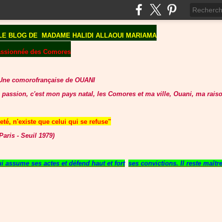
LE BLOG DE
MADAME HALIDI ALLAOUI MARIAMA
assionnée des Comores
Une comorofrançaise de OUANI
 passion, c'est mon pays natal, les Comores et ma ville, Ouani, ma raiso
té, n'existe que celui qui se refuse"
aris - Seuil 1979)
 assume ses actes et défend haut et fort
ses convictions. Il reste maît