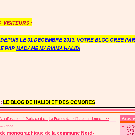
VISITEURS :
E
DEPUIS LE 01 DECEMBRE 2013
, VOTRE BLOG CREE PAR 
RE PAR
MADAME MARIAMA HALIDI
:
LE BLOG DE HALIDI ET DES COMORES
Articl
Manifestation à Paris contre...
La France dans l'île comorienne... >>
20 
vrier 2009
DES 
de monographique de la commune Nord-