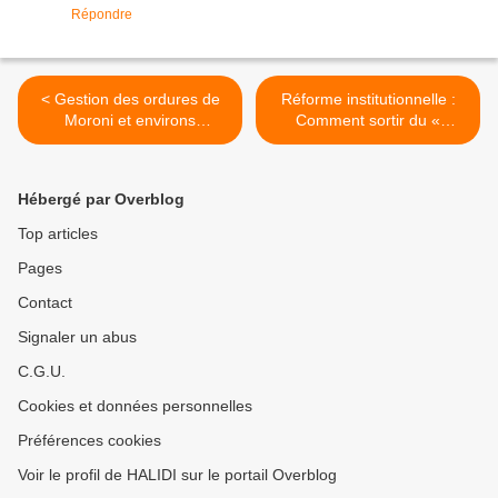
Répondre
< Gestion des ordures de
Réforme institutionnelle :
Moroni et environs
Comment sortir du «
:Hamanvou pressenti pour
dialogue de sourds » ? >
abriter la décharge de la
capitale
Hébergé par Overblog
Top articles
Pages
Contact
Signaler un abus
C.G.U.
Cookies et données personnelles
Préférences cookies
Voir le profil de HALIDI sur le portail Overblog