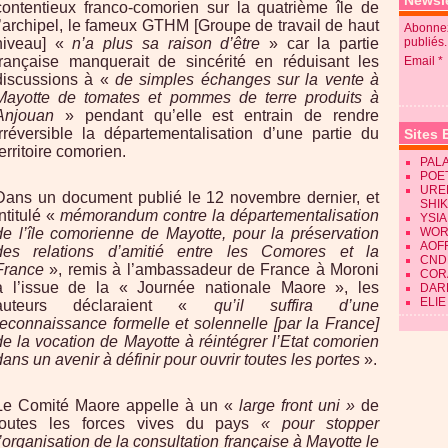
Newsle
contentieux franco-comorien sur la quatrième île de
l’archipel, le fameux GTHM [Groupe de travail de haut
Abonnez
niveau] «
n’a plus sa raison d’être
» car la partie
publiés.
française manquerait de sincérité en réduisant les
Email
discussions à «
de simples échanges sur la vente à
Mayotte de tomates et pommes de terre produits à
Anjouan
» pendant qu’elle est entrain de rendre
irréversible la départementalisation d’une partie du
Sites 
territoire comorien.
PALA
POE
URE
Dans un document publié le 12 novembre dernier, et
SHI
intitulé «
mémorandum contre la départementalisation
YSIA
de l’île comorienne de Mayotte, pour la préservation
WOR
AOF
des relations d’amitié entre les Comores et la
CND
France
», remis à l’ambassadeur de France à Moroni
CORA
à l’issue de la « Journée nationale Maore », les
DAR
ELIE
auteurs déclaraient «
qu’il suffira d’une
reconnaissance formelle et solennelle [par la France]
de la vocation de Mayotte à réintégrer l’Etat comorien
dans un avenir à définir pour ouvrir toutes les portes
».
Le Comité Maore appelle à un «
large front uni »
de
toutes les forces vives du pays
« pour stopper
l’organisation de la consultation française à Mayotte le