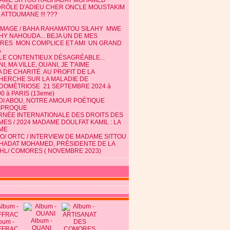
AME SITTOU RAGHADAT MOHAMED
DRÔLE D'ADIEU CHER ONCLE MOUSTAKIM
 ATTOUMANE !!! ???
MAGE / BAHA RAHAMATOU SILAHY MWE
HY NAHOUDA... BEJA UN DE MES
TRES MON COMPLICE ET AMI UN GRAND
A
 LE CONTENTIEUX DÉSAGRÉABLE...
I, MA VILLE, OUANI, JE T'AIME
 DE CHARITÉ AU PROFIT DE LA
HERCHE SUR LA MALADIE DE
NDOMÉTRIOSE 21 SEPTEMBRE 2024 à
0 à PARIS (13eme)
DI ABOU, NOTRE AMOUR POÉTIQUE
IPROQUE
RNÉE INTERNATIONALE DES DROITS DES
ES / 2024 MADAME DOULFAT KAMIL : LA
ME
O/ ORTC / INTERVIEW DE MADAME SITTOU
HADAT MOHAMED, PRÉSIDENTE DE LA
HL/ COMORES ( NOVEMBRE 2023)
Album -
bum -
OUANI
FFRAC