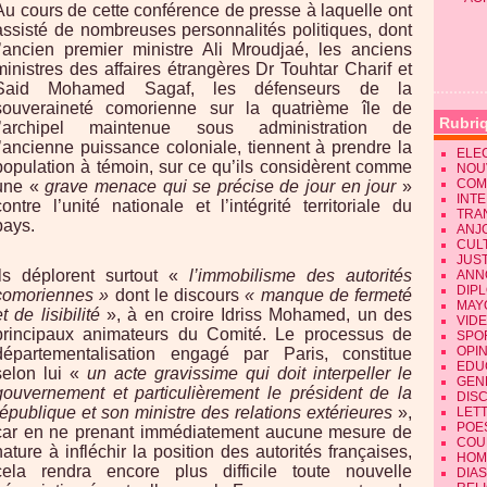
Au cours de cette conférence de presse à laquelle ont
assisté de nombreuses personnalités politiques, dont
l’ancien premier ministre Ali Mroudjaé, les anciens
ministres des affaires étrangères Dr Touhtar Charif et
Said Mohamed Sagaf, les défenseurs de la
souveraineté comorienne sur la quatrième île de
Rubri
l’archipel maintenue sous administration de
l’ancienne puissance coloniale, tiennent à prendre la
ELE
population à témoin, sur ce qu’ils considèrent comme
NOU
COM
une «
grave menace qui se précise de jour en jour
»
INT
contre l’unité nationale et l’intégrité territoriale du
TRA
pays.
ANJ
CUL
JUST
Ils déplorent surtout «
l’immobilisme des autorités
ANN
DIP
comoriennes »
dont le discours
« manque de fermeté
MAY
et de lisibilité
», à en croire Idriss Mohamed, un des
VID
principaux animateurs du Comité. Le processus de
SPO
OPI
départementalisation engagé par Paris, constitue
EDU
selon lui «
un acte gravissime qui doit interpeller le
GEN
gouvernement et particulièrement le président de la
DIS
république et son ministre des relations extérieures
»,
LET
POE
car en ne prenant immédiatement aucune mesure de
COU
nature à infléchir la position des autorités françaises,
HOM
cela rendra encore plus difficile toute nouvelle
DIA