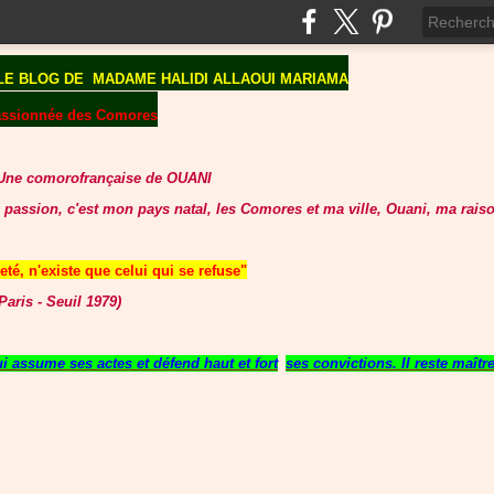
LE BLOG DE
MADAME HALIDI ALLAOUI MARIAMA
assionnée des Comores
Une comorofrançaise de OUANI
 passion, c'est mon pays natal, les Comores et ma ville, Ouani, ma raiso
té, n'existe que celui qui se refuse"
aris - Seuil 1979)
 assume ses actes et défend haut et fort
ses convictions. Il reste maît