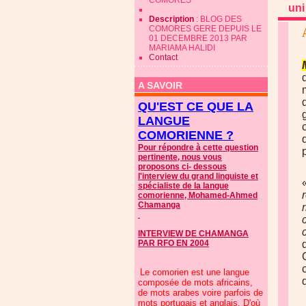
COMORES
uni
Description
: BLOG DES
COMORES GERE DEPUIS LE
01 DECEMBRE 2013 PAR
MARIAMA HALIDI
Contact
A SAVOIR
QU'EST CE QUE LA
LANGUE
COMORIENNE ?
Pour répondre à cette question
pertinente, nous vous
proposons ci- dessous
l'interview du grand linguiste et
spécialiste de la langue
comorienne, Mohamed-Ahmed
Chamanga
INTERVIEW DE CHAMANGA
PAR RFO EN 2004
Le comorien est une langue
composée de mots africains,
de mots arabes voire parfois de
mots portugais et anglais. D'où