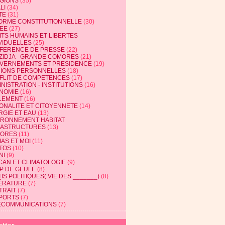
IGIONS
(35)
LI
(34)
TE
(31)
ORME CONSTITUTIONNELLE
(30)
EE
(27)
ITS HUMAINS ET LIBERTES
VIDUELLES
(25)
FERENCE DE PRESSE
(22)
ZIDJA - GRANDE COMORES
(21)
VERNEMENTS ET PRESIDENCE
(19)
NIONS PERSONNELLES
(18)
FLIT DE COMPETENCES
(17)
NISTRATION - INSTITUTIONS
(16)
NOMIE
(16)
LEMENT
(16)
IONALITE ET CITOYENNETE
(14)
RGIE ET EAU
(13)
IRONNEMENT HABITAT
RASTRUCTURES
(13)
ORES
(11)
AS ET MOI
(11)
TOS
(10)
NI
(9)
CAN ET CLIMATOLOGIE
(9)
P DE GEULE
(8)
IS POLITIQUES( VIE DES _______)
(8)
TÉRATURE
(7)
TRAIT
(7)
PORTS
(7)
ECOMMUNICATIONS
(7)