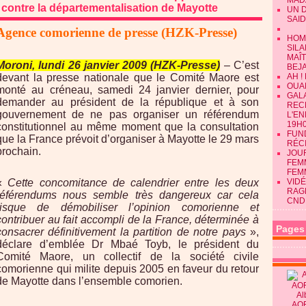
MAD
 contre la départementalisation de Mayotte
UN 
SAID
Agence comorienne de presse (HZK-Presse)
HOM
SILA
MAÎ
Moroni, lundi 26 janvier 2009 (HZK-Presse)
– C’est
BEJ
devant la presse nationale que le Comité Maore est
AH !
OUAN
monté au créneau, samedi 24 janvier dernier, pour
GALA
demander au président de la république et à son
REC
gouvernement de ne pas organiser un référendum
L'E
19H0
constitutionnel au même moment que la consultation
FUN
que la France prévoit d’organiser à Mayotte le 29 mars
RÉC
prochain.
JOU
FEMM
FEM
«
Cette concomitance de calendrier entre les deux
VIDÉ
RAG
référendums nous semble très dangereux car cela
CND
risque de démobiliser l’opinion comorienne et
contribuer au fait accompli de la France, déterminée à
Pages
consacrer définitivement la partition de notre pays
»,
déclare d’emblée Dr Mbaé Toyb, le président du
Comité Maore, un collectif de la société civile
comorienne qui milite depuis 2005 en faveur du retour
de Mayotte dans l’ensemble comorien.
Al
AO