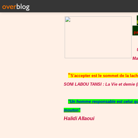
p
Ma
"
S'accepter est le sommet de la lache
SONI LABOU TANSI : La Vie et demie (P
"Un homme responsable est celui qui
mouton"
Halidi Allaoui