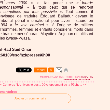
29 mars 2009 »,
et fait porter une
« lourde
responsabilité
» à tous ceux qui se rendront
«
complices par leur passivité
». Tout comme il
envisage de traduire Edouard Balladur devant le
Tribunal pénal international pour avoir instauré en
1994 «
le visa criminel
», à l’origine de milliers
d’hommes, femmes et enfants comoriens morts dans
le bras de mer séparant Mayotte d’Anjouan en utilisant
des kwasa-kwasa.
El-Had Said Omar
260109/eso/hzkpresse/6h00
Repost
0
Mariama HALIDI HZK-Presse
-
dans
MAYOTTE
commenter cet article
…
< Comores / L’Université des...
Développement de la Pêche... >>
mentaires
Ajouter un commentaire