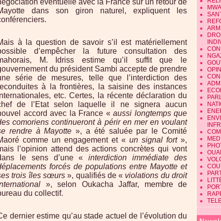
REL
négociation éventuelle avec la France sur un retour de
MWA
Mayotte dans son giron naturel, expliquent les
SAN
conférenciers.
REF
ARM
DRO
Mais à la question de savoir s’il est matériellement
INDI
CON
possible d’empêcher la future consultation des
NGA
mahorais, M. Idriss estime qu’il suffit que le
GOU
gouvernement du président Sambi accepte de prendre
OPI
CON
une série de mesures, telle que l’interdiction des
ADMI
reconduites à la frontières, la saisine des instances
ECO
internationales, etc. Certes, la récente déclaration du
PAR
chef de l’Etat selon laquelle il ne signera aucun
NAT
ENE
nouvel accord avec la France «
aussi longtemps que
ENV
des comoriens continueront à périr en mer en voulant
INF
se rendre à Mayotte
», a été saluée par le Comité
COM
MEDI
Maoré comme un engagement et «
un signal fort
»,
PHO
mais l’opinion attend des actions concrètes qui vont
OUA
dans le sens d’une «
interdiction immédiate des
VOL
déplacements forcés de populations entre Mayotte et
COU
PART
ses trois îles sœurs
», qualifiés de «
violations du droit
LIT
international
», selon Oukacha Jaffar, membre de
POR
bureau du collectif.
RAP
TEL
Ce dernier estime qu’au stade actuel de l’évolution du