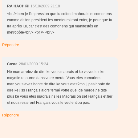
RA HACHIRI
16/10/2009 21:18
<br /> ben je l'impression que tu cofond mahorais et comoriens:
comme dit ton president les menteurs iront enfer, je peur que tu
ira après lui, car c'est des comoriens qui manifestés en
metropôle<br /> <br /> <br />
Répondre
Costa
28/01/2009 15:24
Hé man arretez de dire ke vous maorais et ke vs voulez ke
mayotte retourne dans votre merde.Vous etes comoriens
man,vous avez honte de dire ke vous etes?moi j pas honte de
dire ke j ss Français.alors fermé votre guel de merde,ne dite
plus ke vous etes maorais.ns les Maorais on set Français et fier
et nous resteront Français vous le veulent ou pas.
Répondre