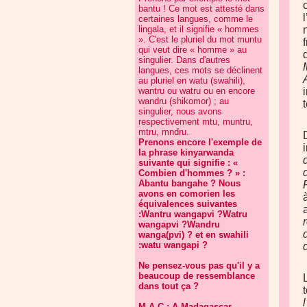
bantu ! Ce mot est attesté dans
certaines langues, comme le
lingala, et il signifie « hommes
». C'est le pluriel du mot muntu
qui veut dire « homme » au
singulier. Dans d'autres
langues, ces mots se déclinent
au pluriel en watu (swahili),
wantru ou watru ou en encore
wandru (shikomor) ; au
singulier, nous avons
respectivement mtu, muntru,
mtru, mndru.
Prenons encore l'exemple de
la phrase kinyarwanda
suivante qui signifie : «
Combien d'hommes ? » :
Abantu bangahe ? Nous
avons en comorien les
équivalences suivantes
:Wantru wangapvi ?Watru
wangapvi ?Wandru
wanga(pvi) ? et en swahili
:watu wangapi ?
Ne pensez-vous pas qu'il y a
beaucoup de ressemblance
dans tout ça ?
M.A.C : A Madagascar,