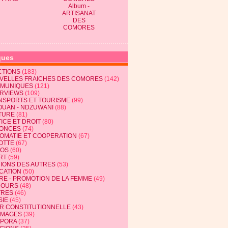
Album -
ARTISANAT
DES
COMORES
ques
CTIONS
(183)
VELLES FRAICHES DES COMORES
(142)
MUNIQUES
(121)
ERVIEWS
(109)
NSPORTS ET TOURISME
(99)
OUAN - NDZUWANI
(88)
TURE
(81)
ICE ET DROIT
(80)
ONCES
(74)
LOMATIE ET COOPERATION
(67)
OTTE
(67)
EOS
(60)
RT
(59)
NIONS DES AUTRES
(53)
CATION
(50)
RE - PROMOTION DE LA FEMME
(49)
COURS
(48)
TRES
(46)
SIE
(45)
R CONSTITUTIONNELLE
(43)
MAGES
(39)
SPORA
(37)