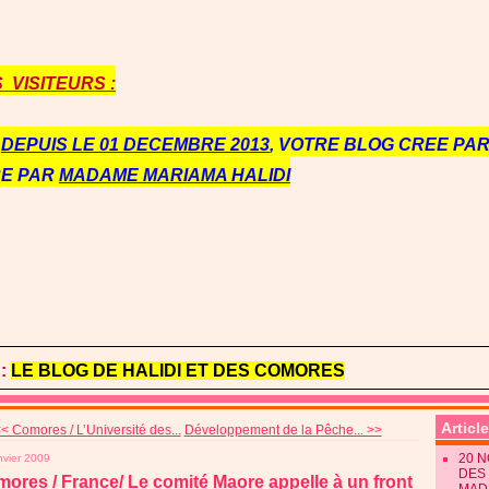
VISITEURS :
E
DEPUIS LE 01 DECEMBRE 2013
, VOTRE BLOG CREE PAR 
RE PAR
MADAME MARIAMA HALIDI
:
LE BLOG DE HALIDI ET DES COMORES
Articl
< Comores / L’Université des...
Développement de la Pêche... >>
20 
nvier 2009
DES 
ores / France/ Le comité Maore appelle à un front