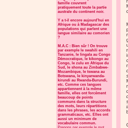
famille couvrent
pratiquement toute la partie
australe du continent noir.
Y a t-il encore aujourd'hui en
Afrique ou à Madagascar des
populations qui parlent une
langue similaire au comorien
?
M.A.C : Bien sûr ! On trouve
par exemple le swahili en
Tanzanie, le lingala au Congo
Démocratique, le kikongo au
Congo, le zulu en Afrique du
Sud, le shona au Zimbabwe-
Mozambique, le tswana au
Botswana, le kinyarwanda-
kirundi au Rwanda-Burundi,
etc. Comme ces langues
appartiennent à la même
famille, elles ont forcément
beaucoup de points
communs dans la structure
des mots, leurs répartitions
dans les phrases, les accords
grammaticaux, etc. Elles ont
aussi un minimum de
vocabulaire commun.
Prenons par exemple le mot