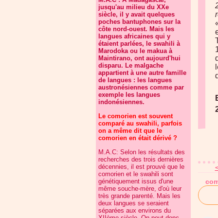
jusqu'au milieu du XXe
siècle, il y avait quelques
poches bantuphones sur la
côte nord-ouest. Mais les
langues africaines qui y
étaient parlées, le swahili à
Marodoka ou le makua à
Maintirano, ont aujourd'hui
disparu. Le malgache
appartient à une autre famille
de langues : les langues
austronésiennes comme par
exemple les langues
indonésiennes.
Le comorien est souvent
comparé au swahili, parfois
on a même dit que le
comorien en était dérivé ?
M.A.C: Selon les résultats des
recherches des trois dernières
décennies, il est prouvé que le
<
comorien et le swahili sont
génétiquement issus d'une
com
même souche-mère, d'où leur
très grande parenté. Mais les
deux langues se seraient
séparées aux environs du
XIIème siècle. On peut donc