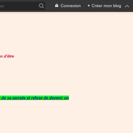
Connexion
+
Créer mon blog
n d'être
re de sa pensée et refuse de devenir un