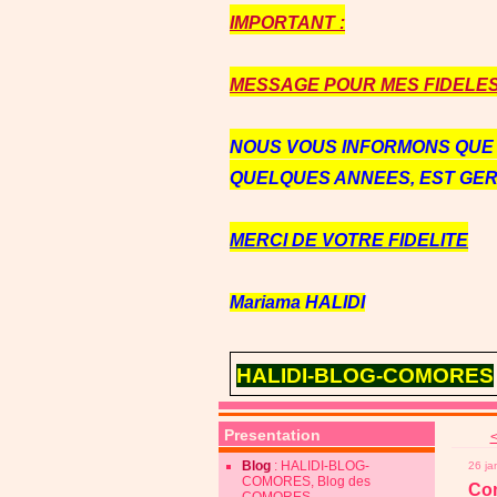
IMPORTANT :
MESSAGE POUR MES FIDELES 
NOUS VOUS INFORMONS QU
QUELQUES ANNEES, EST GE
MERCI DE VOTRE FIDELITE
Mariama HALIDI
HALIDI-BLOG-COMORES
Presentation
<
Blog
: HALIDI-BLOG-
26 ja
COMORES, Blog des
Com