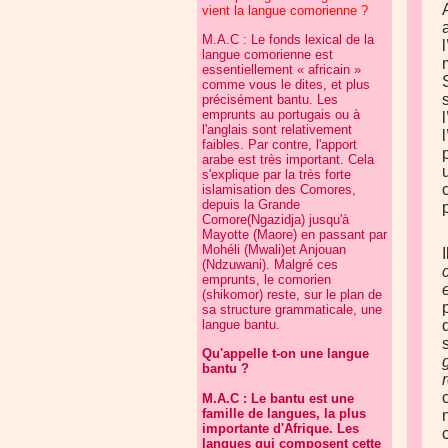
vient la langue comorienne ?
M.A.C : Le fonds lexical de la
langue comorienne est
essentiellement « africain »
comme vous le dites, et plus
précisément bantu. Les
emprunts au portugais ou à
l'anglais sont relativement
faibles. Par contre, l'apport
arabe est très important. Cela
s'explique par la très forte
islamisation des Comores,
depuis la Grande
Comore(Ngazidja) jusqu'à
Mayotte (Maore) en passant par
Mohéli (Mwali)et Anjouan
(Ndzuwani). Malgré ces
emprunts, le comorien
(shikomor) reste, sur le plan de
sa structure grammaticale, une
langue bantu.
Qu'appelle t-on une langue
bantu ?
M.A.C : Le bantu est une
famille de langues, la plus
importante d'Afrique. Les
langues qui composent cette