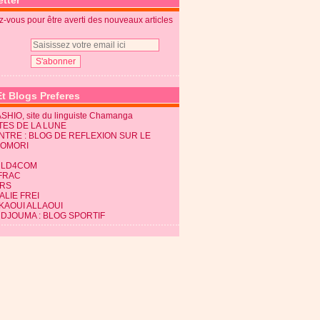
tter
-vous pour être averti des nouveaux articles
Et Blogs Preferes
SHIO, site du linguiste Chamanga
TES DE LA LUNE
NTRE : BLOG DE REFLEXION SUR LE
KOMORI
LD4COM
FRAC
RS
LIE FREI
KAOUI ALLAOUI
 DJOUMA : BLOG SPORTIF