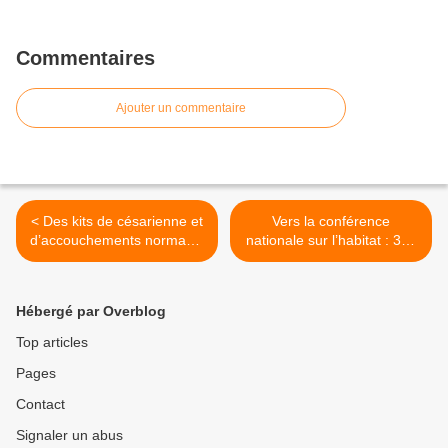
Commentaires
Ajouter un commentaire
< Des kits de césarienne et
Vers la conférence
d’accouchements normaux.
nationale sur l’habitat : 300
‘‘En donnant la vie, la
logements à construire dès
femme ne doit plus risquer
2009 >
la sienne’’
Hébergé par Overblog
Top articles
Pages
Contact
Signaler un abus