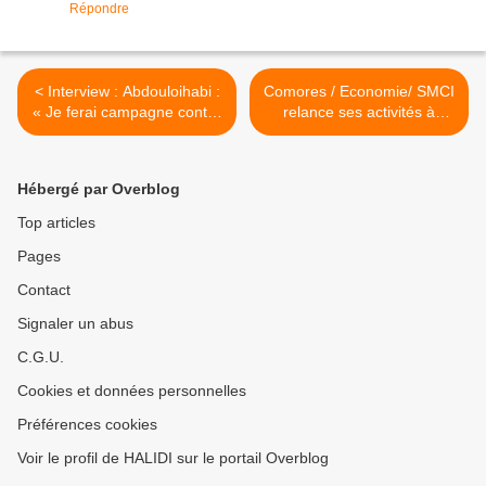
Répondre
< Interview : Abdouloihabi :
Comores / Economie/ SMCI
« Je ferai campagne contre
relance ses activités à
le référendum »
Moroni >
Abdouloihabi : « Je ferai
campagne contre le
Hébergé par Overblog
référendum »
Top articles
Pages
Contact
Signaler un abus
C.G.U.
Cookies et données personnelles
Préférences cookies
Voir le profil de HALIDI sur le portail Overblog