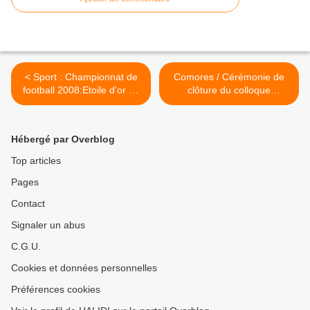
< Sport : Championnat de
Comores / Cérémonie de
football 2008:Etoile d'or de
clôture du colloque
Mirontsi l'emporte
international sur le Karthala
: Un agenda spécial sur le
Karthala pour attirer les
Hébergé par Overblog
donateurs >
Top articles
Pages
Contact
Signaler un abus
C.G.U.
Cookies et données personnelles
Préférences cookies