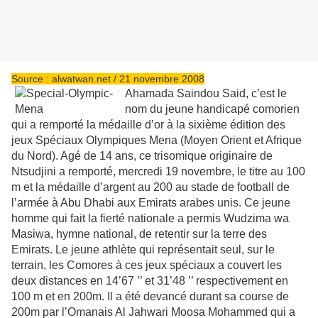
Source : alwatwan.net / 21 novembre 2008
Ahamada Saindou Said, c’est le
nom du jeune handicapé comorien
qui a remporté la médaille d’or à la sixième édition des
jeux Spéciaux Olympiques Mena (Moyen Orient et Afrique
du Nord). Agé de 14 ans, ce trisomique originaire de
Ntsudjini a remporté, mercredi 19 novembre, le titre au 100
m et la médaille d’argent au 200 au stade de football de
l’armée à Abu Dhabi aux Emirats arabes unis. Ce jeune
homme qui fait la fierté nationale a permis Wudzima wa
Masiwa, hymne national, de retentir sur la terre des
Emirats. Le jeune athlète qui représentait seul, sur le
terrain, les Comores à ces jeux spéciaux a couvert les
deux distances en 14’67 ’’ et 31’48 ’’ respectivement en
100 m et en 200m. Il a été devancé durant sa course de
200m par l’Omanais Al Jahwari Moosa Mohammed qui a