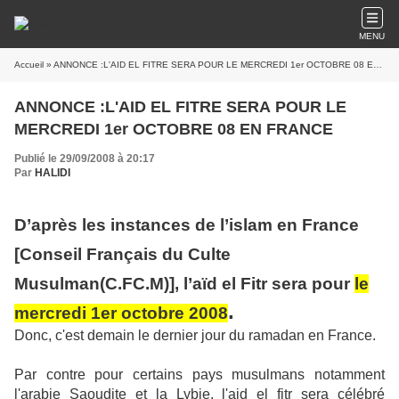
MENU
Accueil
» ANNONCE :L'AID EL FITRE SERA POUR LE MERCREDI 1er OCTOBRE 08 EN FRANCE
ANNONCE :L'AID EL FITRE SERA POUR LE
MERCREDI 1er OCTOBRE 08 EN FRANCE
Publié le 29/09/2008 à 20:17
Par
HALIDI
D’après les instances de l’islam en France
[
Conseil Français du Culte
Musulman(C.FC.M)]
, l’aïd el Fitr sera pour
le
.
mercredi 1er octobre 2008
Donc, c'est demain le dernier jour du ramadan en France.
Par contre pour certains pays musulmans notamment
l'arabie Saoudite et la Lybie, l'aid el fitr sera célébré