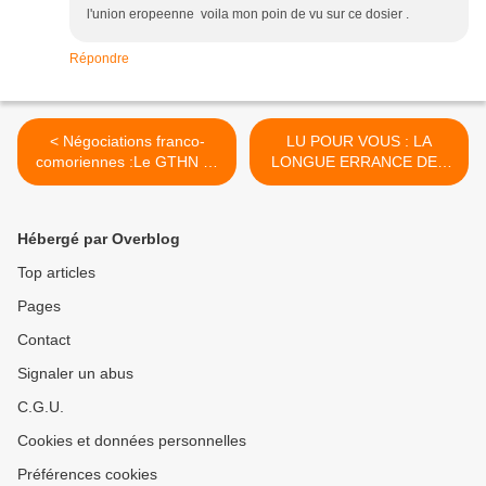
l'union eropeenne voila mon poin de vu sur ce dosier .
Répondre
< Négociations franco-
LU POUR VOUS : LA
comoriennes :Le GTHN se
LONGUE ERRANCE DES
réunit à Mayotte pour son
SOLDATS DE BACAR >
3ème round
Hébergé par Overblog
Top articles
Pages
Contact
Signaler un abus
C.G.U.
Cookies et données personnelles
Préférences cookies