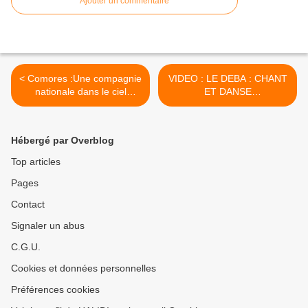
Ajouter un commentaire
< Comores :Une compagnie
VIDEO : LE DEBA : CHANT
nationale dans le ciel
ET DANSE
comorien avant fin 2008
TRADITIONNELS DU MOIS
DE RAMADAN >
Hébergé par Overblog
Top articles
Pages
Contact
Signaler un abus
C.G.U.
Cookies et données personnelles
Préférences cookies