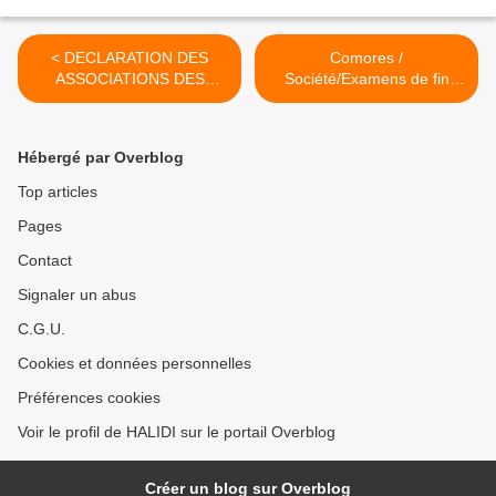
< DECLARATION DES
Comores /
ASSOCIATIONS DES
Société/Examens de fin
MAIRES DE NGAZIDJA DU
d’année :Le Bac est sauvé
05/08/2008 SUR LA
in extremis >
PARALYSIE DU PAYS
Hébergé par Overblog
Top articles
Pages
Contact
Signaler un abus
C.G.U.
Cookies et données personnelles
Préférences cookies
Voir le profil de HALIDI sur le portail Overblog
Créer un blog sur Overblog