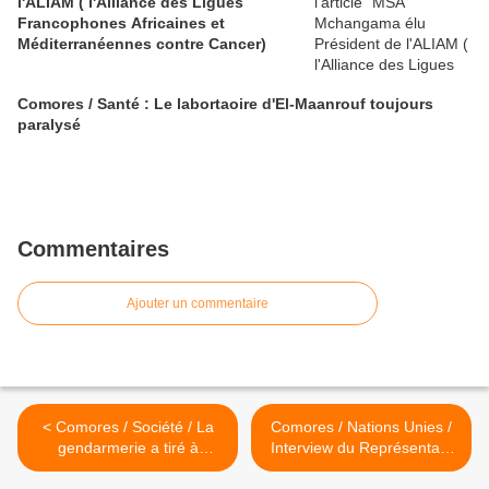
l'ALIAM ( l'Alliance des Ligues
Francophones Africaines et
Méditerranéennes contre Cancer)
Comores / Santé : Le labortaoire d'El-Maanrouf toujours
paralysé
Commentaires
Ajouter un commentaire
< Comores / Société / La
Comores / Nations Unies /
gendarmerie a tiré à
Interview du Représentant
Ivembéni, faisant un mort et
du PNUD :Opia Mensah