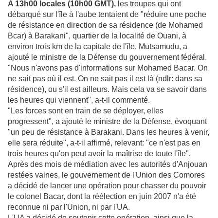
A 13h00 locales (10h00 GMT),
les troupes qui ont
débarqué sur l'île à l'aube tentaient de "réduire une poche
de résistance en direction de sa résidence (de Mohamed
Bcar) à Barakani", quartier de la localité de Ouani, à
environ trois km de la capitale de l'île, Mutsamudu, a
ajouté le ministre de la Défense du gouvernement fédéral.
"Nous n'avons pas d'informations sur Mohamed Bacar. On
ne sait pas où il est. On ne sait pas il est là (ndlr: dans sa
résidence), ou s'il est ailleurs. Mais cela va se savoir dans
les heures qui viennent", a-t-il commenté.
"Les forces sont en train de se déployer, elles
progressent", a ajouté le ministre de la Défense, évoquant
"un peu de résistance à Barakani. Dans les heures à venir,
elle sera réduite", a-t-il affirmé, relevant: "ce n'est pas en
trois heures qu'on peut avoir la maîtrise de toute l'île".
Après des mois de médiation avec les autorités d'Anjouan
restées vaines, le gouvernement de l'Union des Comores
a décidé de lancer une opération pour chasser du pouvoir
le colonel Bacar, dont la réélection en juin 2007 n'a été
reconnue ni par l'Union, ni par l'UA.
L'UA a décidé de soutenir cette opération, ainsi que la