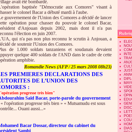
village avait été bombardé.
L'opération baptisée "Démocratie aux Comores" visant à
chasser le colonel Bacar a débuté mardi à l'aube.
Le gouvernement de l'Union des Comores a décidé de lancer
cette opération pour chasser du pouvoir le colonel Bacar,
président d'Anjouan depuis 2002, mais dont il n'a pas
reconnu l'élection en juin 2007.
Rubri
L'UA, qui n'a pas non plus reconnu le scrutin à Anjouan, a
ELE
décidé de soutenir l'Union des Comores.
NOU
Plus de 1.000 soldats tanzaniens et soudanais devaient
COM
INT
appuyer quelque 400 soldats de l'AND dans le cadre de cette
TRA
opération amphibie.
ANJ
Romandie News (AFP / 25 mars 2008 08h23)
CUL
JUST
LES PREMIERES DECLARATIONS DES
ANN
DIP
AUTORITES DE L’UNION DES
MAY
COMORES :
VID
SPO
l'opération progresse très bien"
OPI
Abdourahim Saïd Bacar, porte-parole du gouvernement
EDU
 « l'opération
progresse très bien »
« Mutsamudu est sous
GEN
DIS
ontrôle... Ouani aussi...»
LET
POE
COU
HOM
Mohamed Bacar Dossar,
directeur du cabinet du
DIA
président Sambi