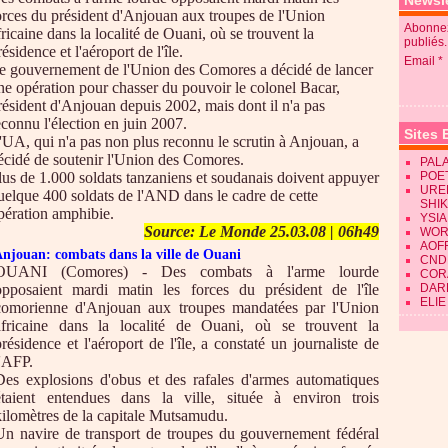
Newsle
orces du président d'Anjouan aux troupes de l'Union
Abonnez
fricaine dans la localité de Ouani, où se trouvent la
publiés.
résidence et l'aéroport de l'île.
Email
e gouvernement de l'Union des Comores a décidé de lancer
ne opération pour chasser du pouvoir le colonel Bacar,
résident d'Anjouan depuis 2002, mais dont il n'a pas
econnu l'élection en juin 2007.
Sites 
'UA, qui n'a pas non plus reconnu le scrutin à Anjouan, a
écidé de soutenir l'Union des Comores.
PALA
lus de 1.000 soldats tanzaniens et soudanais doivent appuyer
POE
URE
uelque 400 soldats de l'AND dans le cadre de cette
SHI
pération amphibie.
YSIA
Source: Le Monde 25.03.08 | 06h49
WOR
AOF
njouan: combats dans la ville de Ouani
CND
OUANI (Comores) - Des combats à l'arme lourde
CORA
opposaient mardi matin les forces du président de l'île
DAR
ELIE
comorienne d'Anjouan aux troupes mandatées par l'Union
africaine dans la localité de Ouani, où se trouvent la
présidence et l'aéroport de l'île, a constaté un journaliste de
l'AFP.
Des explosions d'obus et des rafales d'armes automatiques
étaient entendues dans la ville, située à environ trois
kilomètres de la capitale Mutsamudu.
Un navire de transport de troupes du gouvernement fédéral