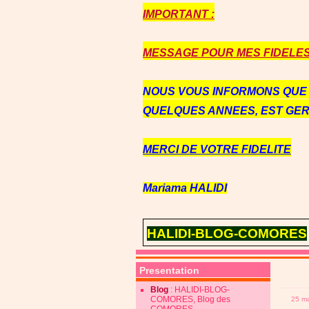
IMPORTANT :
MESSAGE POUR MES FIDELES 
NOUS VOUS INFORMONS QU
QUELQUES ANNEES, EST GE
MERCI DE VOTRE FIDELITE
Mariama HALIDI
HALIDI-BLOG-COMORES
Presentation
Blog
: HALIDI-BLOG-
COMORES, Blog des
25 m