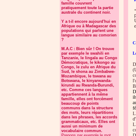
famille couvrent
pratiquement toute la partie
australe du continent noir.
Y a t-il encore aujourd'hui en
e
Afrique ou à Madagascar des
populations qui parlent une
langue similaire au comorien
?
C
M.A.C : Bien sûr ! On trouve
par exemple le swahili en
L
Tanzanie, le lingala au Congo
Démocratique, le kikongo au
D
Congo, le zulu en Afrique du
(
Sud, le shona au Zimbabwe-
c
Mozambique, le tswana au
l
Botswana, le kinyarwanda-
kirundi au Rwanda-Burundi,
B
etc. Comme ces langues
D
appartiennent à la même
i
famille, elles ont forcément
a
beaucoup de points
f
communs dans la structure
des mots, leurs répartitions
L
dans les phrases, les accords
d
grammaticaux, etc. Elles ont
L
aussi un minimum de
c
vocabulaire commun.
D
Prenons par exemple le mot