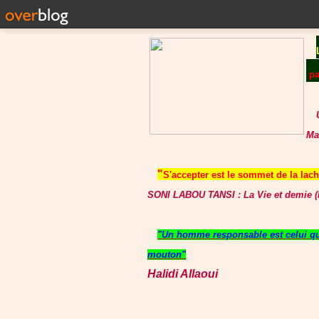
p
Ma
"
S'accepter est le sommet de la lache
SONI LABOU TANSI : La Vie et demie (P
"Un homme responsable est celui qui
mouton"
Halidi Allaoui