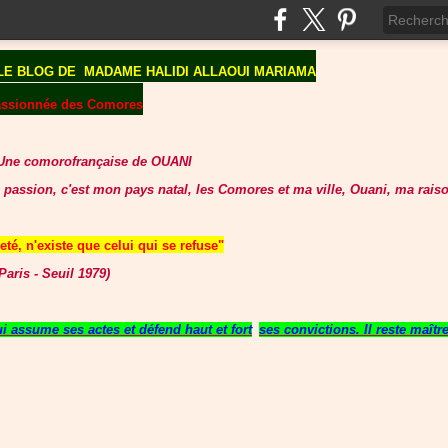
LE BLOG DE
MADAME HALIDI ALLAOUI MARIAMA
assionnée des Comores
Une comorofrançaise de OUANI
 passion, c'est mon pays natal, les Comores et ma ville, Ouani, ma raiso
té, n'existe que celui qui se refuse"
aris - Seuil 1979)
 assume ses actes et défend haut et fort
ses convictions. Il reste maît