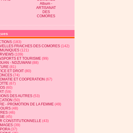
Album -
ARTISANAT
DES
COMORES
ques
CTIONS
(183)
VELLES FRAICHES DES COMORES
(142)
MUNIQUES
(121)
ERVIEWS
(109)
NSPORTS ET TOURISME
(99)
OUAN - NDZUWANI
(88)
TURE
(81)
ICE ET DROIT
(80)
ONCES
(74)
LOMATIE ET COOPERATION
(67)
OTTE
(67)
EOS
(60)
RT
(59)
NIONS DES AUTRES
(53)
CATION
(50)
RE - PROMOTION DE LA FEMME
(49)
COURS
(48)
TRES
(46)
SIE
(45)
R CONSTITUTIONNELLE
(43)
MAGES
(39)
SPORA
(37)