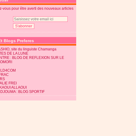
tter
-vous pour être averti des nouveaux articles
Et Blogs Preferes
SHIO, site du linguiste Chamanga
TES DE LA LUNE
NTRE : BLOG DE REFLEXION SUR LE
KOMORI
LD4COM
FRAC
RS
LIE FREI
KAOUI ALLAOUI
 DJOUMA : BLOG SPORTIF