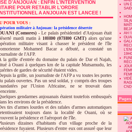
MAD
ISE D’ANJOUAN : ENFIN L’INTERVENTION
UN 
LITAIRE POUR RETABLIR L’ORDRE
SAID
NSTITUTIONNEL A ANJOUAN EST LANCEE !
HOM
SILA
U POUR VOUS :
MAÎ
pération militaire à Anjouan: la présidence désertée
BEJ
OUANI (Comores)
- Le palais présidentiel d'Anjouan était
AH !
OUAN
déserté mardi matin à
10H00 (07H00 GMT)
alors qu'une
GALA
opération militaire visant à chasser le président de l'île
REC
comorienne Mohamed Bacar a débuté, a constaté un
L'E
journaliste de l'AFP.
19H0
FUN
A la grille d'entrée du domaine du palais de Dar el Najah,
RÉC
situé à Ouani à quelques km de la capitale Mutsamudu, les
JOU
uérites de gardes de sécurité étaient vides.
FEMM
FEM
Depuis la grille, un journaliste de l'AFP a vu toutes les portes
VIDÉ
du palais ouvertes. Pas un seul soldat, y compris des troupes
RAG
mandatées par l'Union Africaine, ne se trouvait dans
CND
'enceinte.
Quelques gendarmes anjouanais étaient toutefois embusqués
Pages
dans les environs de la présidence.
Des tirs d'armes lourdes et des rafales d'armes automatiques
retentissaient toujours dans la localité de Ouani, où se
rouvent la présidence et l'aéroport de l'île.
Plusieurs dizaines d'habitants d'un village proche de la
Al
présidence fuyaient. Plusieurs d'entre eux ont assuré que leur
AO