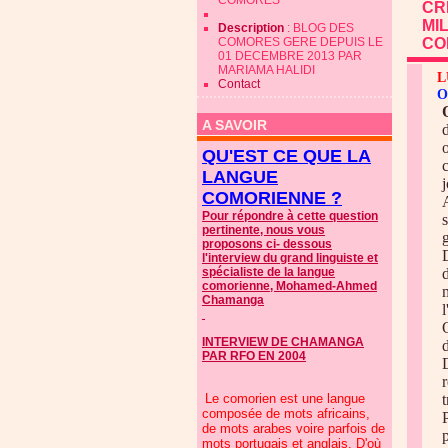
COMORES
CR
MI
Description
: BLOG DES
COMORES GERE DEPUIS LE
CO
01 DECEMBRE 2013 PAR
MARIAMA HALIDI
L
Contact
O
A SAVOIR
QU'EST CE QUE LA
LANGUE
COMORIENNE ?
Pour répondre à cette question
pertinente, nous vous
g
proposons ci- dessous
l'interview du grand linguiste et
spécialiste de la langue
comorienne, Mohamed-Ahmed
Chamanga
l
INTERVIEW DE CHAMANGA
PAR RFO EN 2004
Le comorien est une langue
t
composée de mots africains,
de mots arabes voire parfois de
mots portugais et anglais. D'où