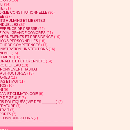
IGIONS
(35)
LI
(34)
TE
(31)
ORME CONSTITUTIONNELLE
(30)
EE
(27)
ITS HUMAINS ET LIBERTES
VIDUELLES
(25)
FERENCE DE PRESSE
(22)
ZIDJA - GRANDE COMORES
(21)
VERNEMENTS ET PRESIDENCE
(19)
NIONS PERSONNELLES
(18)
FLIT DE COMPETENCES
(17)
NISTRATION - INSTITUTIONS
(16)
NOMIE
(16)
LEMENT
(16)
IONALITE ET CITOYENNETE
(14)
RGIE ET EAU
(13)
IRONNEMENT HABITAT
RASTRUCTURES
(13)
ORES
(11)
AS ET MOI
(11)
TOS
(10)
NI
(9)
CAN ET CLIMATOLOGIE
(9)
P DE GEULE
(8)
IS POLITIQUES( VIE DES _______)
(8)
TÉRATURE
(7)
TRAIT
(7)
PORTS
(7)
ECOMMUNICATIONS
(7)