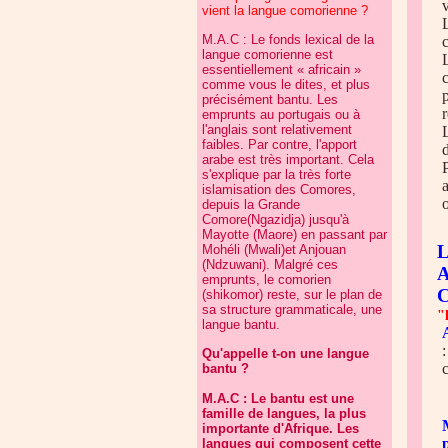
vient la langue comorienne ?
M.A.C : Le fonds lexical de la
langue comorienne est
essentiellement « africain »
comme vous le dites, et plus
précisément bantu. Les
emprunts au portugais ou à
l'anglais sont relativement
faibles. Par contre, l'apport
arabe est très important. Cela
s'explique par la très forte
islamisation des Comores,
depuis la Grande
Comore(Ngazidja) jusqu'à
Mayotte (Maore) en passant par
Mohéli (Mwali)et Anjouan
(Ndzuwani). Malgré ces
emprunts, le comorien
(shikomor) reste, sur le plan de
sa structure grammaticale, une
"
langue bantu.
:
Qu'appelle t-on une langue
c
bantu ?
M.A.C : Le bantu est une
famille de langues, la plus
importante d'Afrique. Les
langues qui composent cette