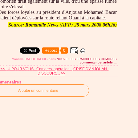
comorien tirait également sur la ville, d'où une épaisse fumée
oire s'élevait.
Des forces loyales au président d'Anjouan Mohamed Bacar
taient déployées sur la route reliant Ouani à la capitale.
Source: Romandie News (AFP / 25 mars 2008 06h26)
Repost
0
Mariama HALIDI HALIDI
-
dans
NOUVELLES FRAICHES DES COMORES
commenter cet article
…
<< LU POUR VOUS : Comores: opération...
CRISE D'ANJOUAN :
DISCOURS... >>
mentaires
Ajouter un commentaire