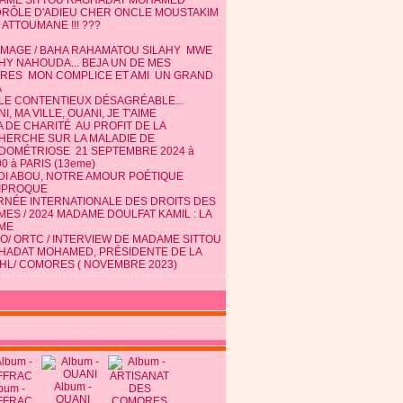
AME SITTOU RAGHADAT MOHAMED
DRÔLE D'ADIEU CHER ONCLE MOUSTAKIM
 ATTOUMANE !!! ???
MAGE / BAHA RAHAMATOU SILAHY MWE
HY NAHOUDA... BEJA UN DE MES
TRES MON COMPLICE ET AMI UN GRAND
A
 LE CONTENTIEUX DÉSAGRÉABLE...
I, MA VILLE, OUANI, JE T'AIME
 DE CHARITÉ AU PROFIT DE LA
HERCHE SUR LA MALADIE DE
NDOMÉTRIOSE 21 SEPTEMBRE 2024 à
0 à PARIS (13eme)
DI ABOU, NOTRE AMOUR POÉTIQUE
IPROQUE
RNÉE INTERNATIONALE DES DROITS DES
ES / 2024 MADAME DOULFAT KAMIL : LA
ME
O/ ORTC / INTERVIEW DE MADAME SITTOU
HADAT MOHAMED, PRÉSIDENTE DE LA
HL/ COMORES ( NOVEMBRE 2023)
Album -
bum -
OUANI
FFRAC