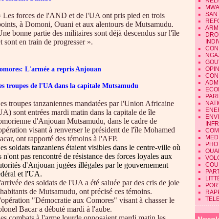
REL
MWA
SAN
« Les forces de l'AND et de l'UA ont pris pied en trois
REF
points, à Domoni, Ouani et aux alentours de Mutsamudu.
ARM
Une bonne partie des militaires sont déjà descendus sur l'île
DRO
t sont en train de progresser ».
INDI
CON
NGA
GOU
omores: L'armée a repris Anjouan
OPI
CON
ADMI
es troupes de l'UA dans la capitale Mutsamudu
ECO
PAR
es troupes tanzaniennes mandatées par l'Union Africaine
NAT
ENE
UA) sont entrées mardi matin dans la capitale de île
ENV
omorienne d'Anjouan Mutsamudu, dans le cadre de
INF
'opération visant à renverser le président de l'île Mohamed
COM
MEDI
acar, ont rapporté des témoins à l'AFP.
PHO
es soldats tanzaniens étaient visibles dans le centre-ville où
OUA
ls n'ont pas rencontré de résistance des forces loyales aux
VOL
utorités d'Anjouan jugées illégales par le
gouvernement
COU
PART
édéral et l'UA.
LIT
'arrivée des soldats de l'UA a été saluée par des cris de joie
POR
'habitants de Mutsamudu, ont précisé ces témoins.
RAP
TEL
'opération "Démocratie aux Comores" visant à chasser le
olonel Bacar a débuté mardi à l'aube.
es combats à l'arme lourde opposaient mardi matin les