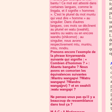
bantu ! Ce mot est attesté dans
f
certaines langues, comme le
a
lingala, et il signifie « hommes
p
». C'est le pluriel du mot muntu
L
qui veut dire « homme » au
u
singulier. Dans d'autres
langues, ces mots se déclinent
p
au pluriel en watu (swahili),
r
wantru ou watru ou en encore
L
wandru (shikomor) ; au
d
singulier, nous avons
P
respectivement mtu, muntru,
mtru, mndru.
q
Prenons encore l'exemple de
o
la phrase kinyarwanda
suivante qui signifie : «
Combien d'hommes ? » :
A
Abantu bangahe ? Nous
avons en comorien les
équivalences suivantes
:Wantru wangapvi ?Watru
wangapvi ?Wandru
wanga(pvi) ? et en swahili
:watu wangapi ?
Ne pensez-vous pas qu'il y a
beaucoup de ressemblance
dans tout ça ?
M.A.C : A Madagascar,