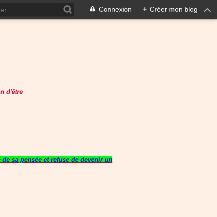
Connexion
+
Créer mon blog
n d'être
re de sa pensée et refuse de devenir un