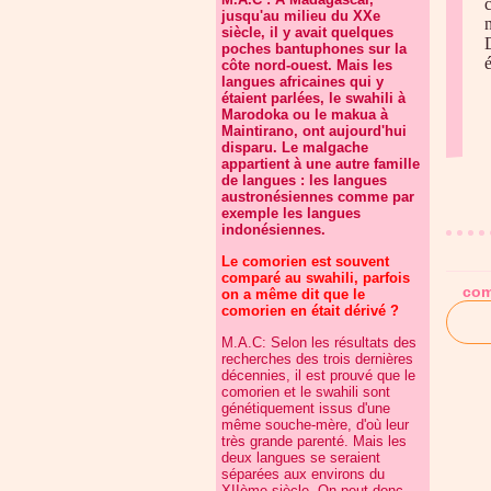
jusqu'au milieu du XXe
n
siècle, il y avait quelques
poches bantuphones sur la
é
côte nord-ouest. Mais les
langues africaines qui y
étaient parlées, le swahili à
Marodoka ou le makua à
Maintirano, ont aujourd'hui
disparu. Le malgache
appartient à une autre famille
de langues : les langues
austronésiennes comme par
exemple les langues
indonésiennes.
Le comorien est souvent
comparé au swahili, parfois
com
on a même dit que le
comorien en était dérivé ?
M.A.C: Selon les résultats des
recherches des trois dernières
décennies, il est prouvé que le
comorien et le swahili sont
génétiquement issus d'une
même souche-mère, d'où leur
très grande parenté. Mais les
deux langues se seraient
séparées aux environs du
XIIème siècle. On peut donc