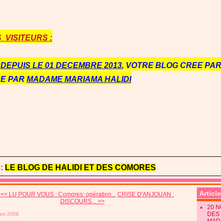
VISITEURS :
E
DEPUIS LE 01 DECEMBRE 2013
, VOTRE BLOG CREE PAR 
RE PAR
MADAME MARIAMA HALIDI
:
LE BLOG DE HALIDI ET DES COMORES
Articl
<< LU POUR VOUS : Comores: opération...
CRISE D'ANJOUAN :
DISCOURS... >>
20 
DES 
ars 2008