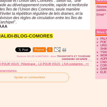
Newsle
Mayotte et l'Union des Comores
''. Selon lui, '
'une
aide au développement concrète, rapide et renforcée
Abonnez
des îles de l'Union des Comores, seule manière
publiés.
d'éviter la répétition régulière de tels drames, et la
Email
révision des règles de circulation entre les îles de
l'archipel
''.
AAA
Sites 
HALIDI-BLOG-COMORES
PALA
POE
URE
SHI
Repost
0
YSIA
WOR
Mariama HALIDI ALWATWAN
-
dans
TRANSPORTS ET TOURISME
AOF
commenter cet article
…
CND
U POUR VOUS : Pèlerinage...
LU POUR VOUS : L'UA condamne... >>
CORA
DAR
mentaires
ELIE
Ajouter un commentaire