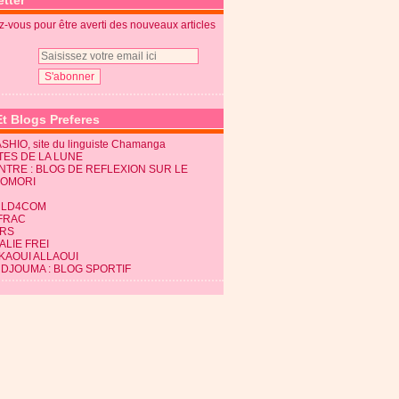
tter
-vous pour être averti des nouveaux articles
Et Blogs Preferes
SHIO, site du linguiste Chamanga
TES DE LA LUNE
NTRE : BLOG DE REFLEXION SUR LE
KOMORI
LD4COM
FRAC
RS
LIE FREI
KAOUI ALLAOUI
 DJOUMA : BLOG SPORTIF