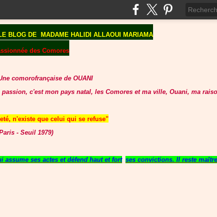
LE BLOG DE
MADAME HALIDI ALLAOUI MARIAMA
assionnée des Comores
Une comorofrançaise de OUANI
 passion, c'est mon pays natal, les Comores et ma ville, Ouani, ma raiso
té, n'existe que celui qui se refuse"
aris - Seuil 1979)
 assume ses actes et défend haut et fort
ses convictions. Il reste maît