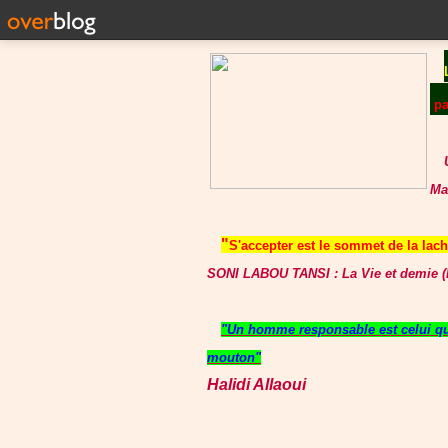
p
Ma
"
S'accepter est le sommet de la lache
SONI LABOU TANSI : La Vie et demie (P
"Un homme responsable est celui qui
mouton"
Halidi Allaoui