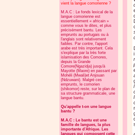
vient la langue comorienne ?
M.A.C : Le fonds lexical de la
langue comorienne est
essentiellement « africain »
comme vous le dites, et plus
précisément bantu. Les
emprunts au portugais ou à
l'anglais sont relativement
faibles. Par contre, l'apport
arabe est très important. Cela
s'explique par la très forte
islamisation des Comores,
depuis la Grande
Comore(Ngazidja) jusqu'à
Mayotte (Maore) en passant par
Mohéli (Mwali)et Anjouan
(Ndzuwani). Malgré ces
emprunts, le comorien
(shikomor) reste, sur le plan de
sa structure grammaticale, une
langue bantu.
Qu'appelle t-on une langue
bantu ?
M.A.C : Le bantu est une
famille de langues, la plus
importante d'Afrique. Les
langues qui composent cette