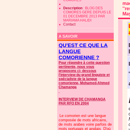
COMORES
mao
Description
: BLOG DES
''r
COMORES GERE DEPUIS LE
May
01 DECEMBRE 2013 PAR
MARIAMA HALIDI
Contact
A SAVOIR
QU'EST CE QUE LA
LANGUE
COMORIENNE ?
Pour répondre à cette question
pertinente, nous vous
proposons ci- dessous
l'interview du grand linguiste et
spécialiste de la langue
comorienne, Mohamed-Ahmed
Chamanga
INTERVIEW DE CHAMANGA
PAR RFO EN 2004
Le comorien est une langue
composée de mots africains,
de mots arabes voire parfois de
mots portugais et anglais. D'où