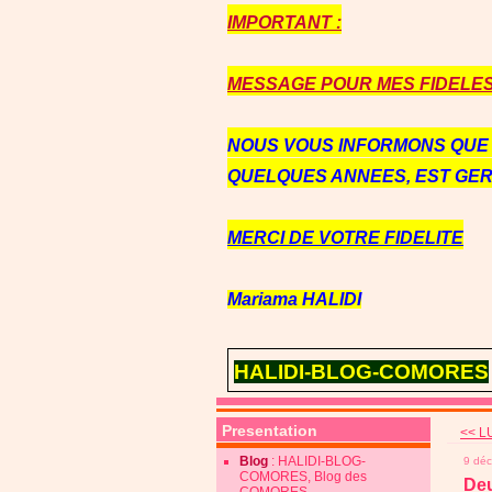
IMPORTANT :
MESSAGE POUR MES FIDELES 
NOUS VOUS INFORMONS QU
QUELQUES ANNEES, EST GE
MERCI DE VOTRE FIDELITE
Mariama HALIDI
HALIDI-BLOG-COMORES
Presentation
<< L
Blog
: HALIDI-BLOG-
9 dé
COMORES, Blog des
Deu