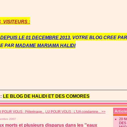
VISITEURS :
E
DEPUIS LE 01 DECEMBRE 2013
, VOTRE BLOG CREE PAR 
RE PAR
MADAME MARIAMA HALIDI
:
LE BLOG DE HALIDI ET DES COMORES
Articl
U POUR VOUS : Pèlerinage...
LU POUR VOUS : L'UA condamne... >>
20 
cembre 2007
DES 
x morts et plusieurs disparus dans les ''eaux