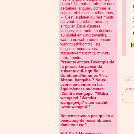
bantu ! Ce mot est attesté dans
certaines langues, comme le
lingala, et il signifie « hommes
». C'est le pluriel du mot muntu
qui veut dire « homme » au
singulier. Dans d'autres
langues, ces mots se déclinent
au pluriel en watu (swahili),
wantru ou watru ou en encore
wandru (shikomor) ; au
singulier, nous avons
respectivement mtu, muntru,
mtru, mndru.
Prenons encore l'exemple de
la phrase kinyarwanda
suivante qui signifie : «
Combien d'hommes ? » :
Abantu bangahe ? Nous
<< L
avons en comorien les
com
équivalences suivantes
:Wantru wangapvi ?Watru
wangapvi ?Wandru
wanga(pvi) ? et en swahili
:watu wangapi ?
Ne pensez-vous pas qu'il y a
beaucoup de ressemblance
dans tout ça ?
M.A.C : A Madagascar,