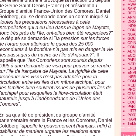
Cet énième drame a provoqué la réaction du député
REL
MWA
de Seine Saint-Denis (France) et président du
SAN
Groupe d'amitié France-Union des Comores, Daniel
REF
Goldberg, qui se demande dans un communiqué si
ARM
'
toutes les précautions nécessaires à cette
DRO
INDI
interpellation qui a eu lieu dans le lagon de Mayotte,
CON
donc très près de l'île, ont-elles bien été respectées?
''
NGA
Le député se demande si ''
la pression sur les forces
GOU
OPI
de l'ordre pour atteindre le quota des 25 000
CON
reconduites à la frontière n'a pas mis en danger la vie
ADMI
des passagers du navire de l'île d'Anjouan?
''. Il
ECO
rappelle que ''
les Comoriens sont soumis depuis
PAR
NAT
1995 à une demande de visa pour pouvoir se rendre
ENE
sur l'île de française de Mayotte. La rigidité de cette
ENV
procédure des visas n'est pas adaptée pour la
INF
COM
circulation entre les îles d'un même archipel, pour
MEDI
des familles bien souvent issues de plusieurs îles de
PHO
l'archipel pour lesquelles la libre-circulation était
OUA
naturelle jusqu'à l'indépendance de l'Union des
VOL
COU
Comores
''.
PART
LIT
En sa qualité de président du groupe d'amitié
POR
RAP
parlementaire entre la France et les Comores, Daniel
TEL
Goldberg ''
appelle le gouvernement (français, ndlr) à
stabiliser de manière urgente les relations entre