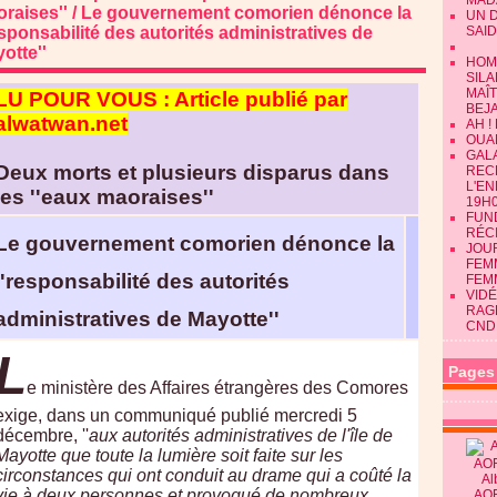
MAD
raises'' / Le gouvernement comorien dénonce la
UN 
esponsabilité des autorités administratives de
SAID
otte''
HOM
SILA
MAÎ
LU POUR VOUS : Article publié par
BEJ
alwatwan.net
AH !
OUAN
GALA
Deux morts et plusieurs disparus dans
REC
L'E
les ''eaux maoraises''
19H0
FUN
RÉC
Le gouvernement comorien dénonce la
JOU
FEMM
''responsabilité des autorités
FEM
VIDÉ
RAG
administratives de Mayotte''
CND
L
Pages
e ministère des Affaires étrangères des Comores
exige, dans un communiqué publié mercredi 5
décembre, ''
aux autorités administratives de l'île de
Mayotte que toute la lumière soit faite sur les
circonstances qui ont conduit au drame qui a coûté la
Al
vie à deux personnes et provoqué de nombreux
AO