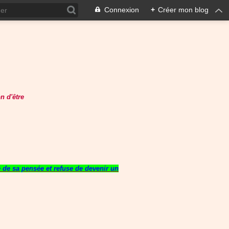
Connexion
+
Créer mon blog
n d'être
re de sa pensée et refuse de devenir un