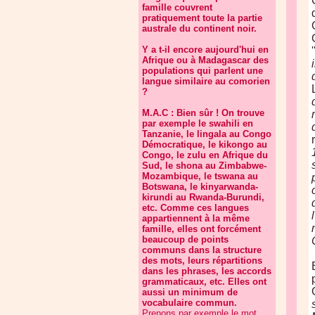
famille couvrent
pratiquement toute la partie
australe du continent noir.
Y a t-il encore aujourd'hui en
'
Afrique ou à Madagascar des
populations qui parlent une
langue similaire au comorien
?
M.A.C : Bien sûr ! On trouve
par exemple le swahili en
Tanzanie, le lingala au Congo
Démocratique, le kikongo au
Congo, le zulu en Afrique du
Sud, le shona au Zimbabwe-
Mozambique, le tswana au
Botswana, le kinyarwanda-
kirundi au Rwanda-Burundi,
etc. Comme ces langues
appartiennent à la même
famille, elles ont forcément
beaucoup de points
communs dans la structure
des mots, leurs répartitions
dans les phrases, les accords
grammaticaux, etc. Elles ont
aussi un minimum de
vocabulaire commun.
Prenons par exemple le mot