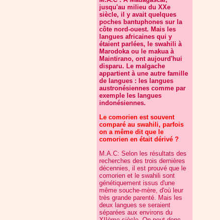
jusqu'au milieu du XXe
siècle, il y avait quelques
poches bantuphones sur la
côte nord-ouest. Mais les
langues africaines qui y
étaient parlées, le swahili à
Marodoka ou le makua à
Maintirano, ont aujourd'hui
disparu. Le malgache
appartient à une autre famille
de langues : les langues
austronésiennes comme par
exemple les langues
indonésiennes.
Le comorien est souvent
comparé au swahili, parfois
on a même dit que le
comorien en était dérivé ?
M.A.C: Selon les résultats des
recherches des trois dernières
décennies, il est prouvé que le
comorien et le swahili sont
génétiquement issus d'une
même souche-mère, d'où leur
très grande parenté. Mais les
deux langues se seraient
séparées aux environs du
XIIème siècle. On peut donc