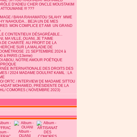
AME SITTOU RAGHADAT MOHAMED
DRÔLE D'ADIEU CHER ONCLE MOUSTAKIM
 ATTOUMANE !!! ???
MAGE / BAHA RAHAMATOU SILAHY MWE
HY NAHOUDA... BEJA UN DE MES
TRES MON COMPLICE ET AMI UN GRAND
A
 LE CONTENTIEUX DÉSAGRÉABLE...
I, MA VILLE, OUANI, JE T'AIME
 DE CHARITÉ AU PROFIT DE LA
HERCHE SUR LA MALADIE DE
NDOMÉTRIOSE 21 SEPTEMBRE 2024 à
0 à PARIS (13eme)
DI ABOU, NOTRE AMOUR POÉTIQUE
IPROQUE
RNÉE INTERNATIONALE DES DROITS DES
ES / 2024 MADAME DOULFAT KAMIL : LA
ME
O/ ORTC / INTERVIEW DE MADAME SITTOU
HADAT MOHAMED, PRÉSIDENTE DE LA
HL/ COMORES ( NOVEMBRE 2023)
Album -
bum -
OUANI
FFRAC