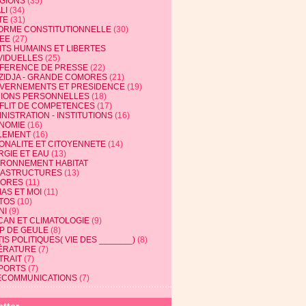
IGIONS
(35)
LI
(34)
TE
(31)
ORME CONSTITUTIONNELLE
(30)
EE
(27)
ITS HUMAINS ET LIBERTES
VIDUELLES
(25)
FERENCE DE PRESSE
(22)
ZIDJA - GRANDE COMORES
(21)
VERNEMENTS ET PRESIDENCE
(19)
NIONS PERSONNELLES
(18)
FLIT DE COMPETENCES
(17)
NISTRATION - INSTITUTIONS
(16)
NOMIE
(16)
LEMENT
(16)
IONALITE ET CITOYENNETE
(14)
RGIE ET EAU
(13)
IRONNEMENT HABITAT
RASTRUCTURES
(13)
ORES
(11)
AS ET MOI
(11)
TOS
(10)
NI
(9)
CAN ET CLIMATOLOGIE
(9)
P DE GEULE
(8)
IS POLITIQUES( VIE DES _______)
(8)
TÉRATURE
(7)
TRAIT
(7)
PORTS
(7)
ECOMMUNICATIONS
(7)