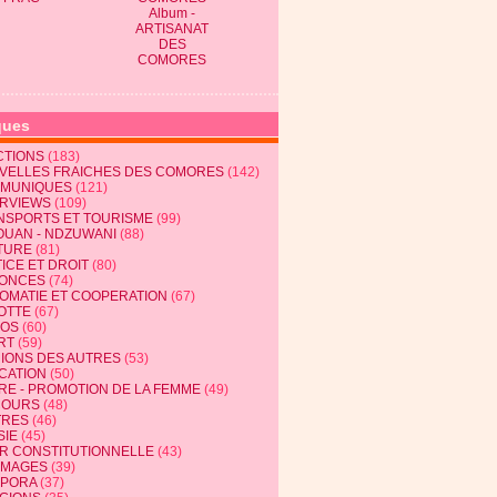
Album -
ARTISANAT
DES
COMORES
ques
CTIONS
(183)
VELLES FRAICHES DES COMORES
(142)
MUNIQUES
(121)
ERVIEWS
(109)
NSPORTS ET TOURISME
(99)
OUAN - NDZUWANI
(88)
TURE
(81)
ICE ET DROIT
(80)
ONCES
(74)
LOMATIE ET COOPERATION
(67)
OTTE
(67)
EOS
(60)
RT
(59)
NIONS DES AUTRES
(53)
CATION
(50)
RE - PROMOTION DE LA FEMME
(49)
COURS
(48)
TRES
(46)
SIE
(45)
R CONSTITUTIONNELLE
(43)
MAGES
(39)
SPORA
(37)