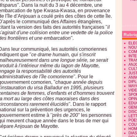
disparus
''. Dans la nuit du 3 au 4 décembre, une
embarcation de type Kwasa-Kwasa, en provenance
de l'île d’Anjouan a coulé près des côtes de cette île.
D'après le communiqué des Affaires étrangères,
citant la version des faits des autorités françaises ''
il
s'agirait d'une collision entre une vedette de la police
Rubri
des frontières et une embarcation
''.
ELE
NOU
Dans leur communiqué, les autorités comoriennes
COM
indiquent que ''
ce drame humain, qui s'inscrit
INT
malheureusement dans une longue série, se serait
TRA
ANJ
produit à l'intérieur même du lagon de Mayotte,
CUL
engage la responsabilité des autorités
JUST
administratives de l'île comorienne
''. Pour le
ANN
gouvernement comorien, ''
chaque année depuis
DIP
MAY
l'instauration du visa Balladur en 1995, plusieurs
VID
centaines de femmes, d'enfants et d'hommes trouvent
SPO
la mort au large des côtes maoraises dans des
OPI
EDU
circonstances rarement élucidés
''. Dans le rapport
GEN
national sur la prévention des urgences, le
DIS
gouvernement estime à '
'près de 200
'' les personnes
LET
qui meurent chaque année dans le bras de mer qui
POE
COU
sépare Anjouan de Mayotte.
HOM
DIA