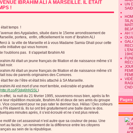
MAD
AVENUE IBRAHIM ALI À MARSEILLE. IL ÉTAIT
UN 
MPS !
SAID
HOM
SILA
MAÎ
l était temps !
BEJ
'avenue des Aygalades, située dans le 15eme arrondissement de
AH !
arseille, portera, enfin, officiellement le nom d' Ibrahim ALI
OUAN
GALA
erci à la ville de Marseille et à vous Madame Samia Ghali pour cette
REC
elle initiative qui vous honore.
L'E
e l'oublions pas. Il s'appelait Ibrahim Ali
19H0
FUN
brahim Ali était un jeune français de filiation et de naissance même s’il
RÉC
tait noir.
JOU
brahim Ali était un jeune français de filiation et de naissance même s'il
FEMM
tait issu de parents originaires des Comores.
FEM
VIDÉ
l était fier de l’être et était très attaché à SA Marseille.
RAG
brahim Ali est mort d’une mort terrible, exécrable et gratuite
CND
(
http://t.co/P3dg6hNSSL
)
n effet, la nuit du 21 février 1995, souvenons-nous bien, après la fin
Pages
e leur répétition musicale, Ibrahim Ali et deux de ses amis du groupe
. Vice courraient pour ne pas rater le dernier bus. Hélas ! Des colleurs
u FN étaient là. Ils lui ont tiré gratuitement une balle dans le dos.
uelques minutes après, il s’est écroulé et ne s’est plus relevé.
e motif de cet assassinat n’est autre que sa couleur de peau. Une
ort au faciès ; un reniement de la différence entre les citoyens
Al
rançais au sein de la république.
AO