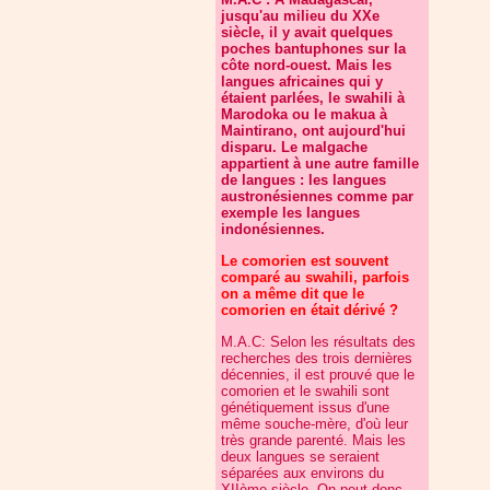
jusqu'au milieu du XXe
siècle, il y avait quelques
poches bantuphones sur la
côte nord-ouest. Mais les
langues africaines qui y
étaient parlées, le swahili à
Marodoka ou le makua à
Maintirano, ont aujourd'hui
disparu. Le malgache
appartient à une autre famille
de langues : les langues
austronésiennes comme par
exemple les langues
indonésiennes.
Le comorien est souvent
comparé au swahili, parfois
on a même dit que le
comorien en était dérivé ?
M.A.C: Selon les résultats des
recherches des trois dernières
décennies, il est prouvé que le
comorien et le swahili sont
génétiquement issus d'une
même souche-mère, d'où leur
très grande parenté. Mais les
deux langues se seraient
séparées aux environs du
XIIème siècle. On peut donc