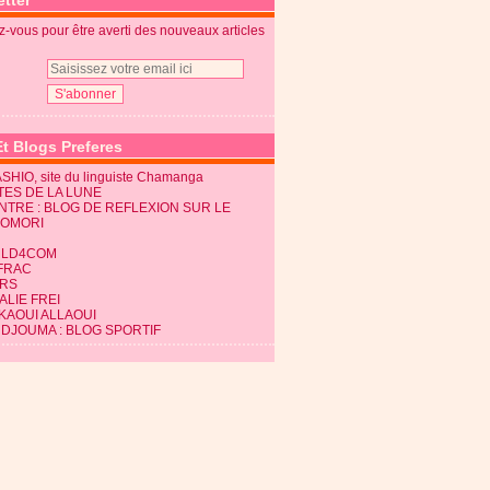
tter
-vous pour être averti des nouveaux articles
Et Blogs Preferes
SHIO, site du linguiste Chamanga
TES DE LA LUNE
NTRE : BLOG DE REFLEXION SUR LE
KOMORI
LD4COM
FRAC
RS
LIE FREI
KAOUI ALLAOUI
 DJOUMA : BLOG SPORTIF