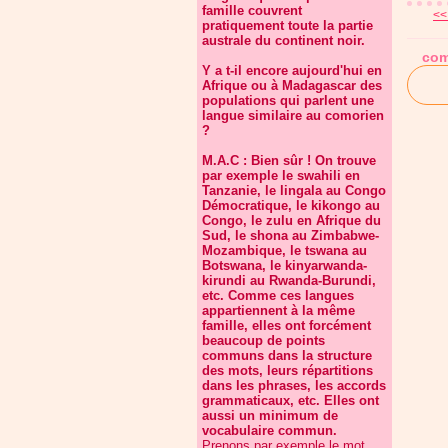
famille couvrent
<<
pratiquement toute la partie
australe du continent noir.
com
Y a t-il encore aujourd'hui en
Afrique ou à Madagascar des
populations qui parlent une
langue similaire au comorien
?
M.A.C : Bien sûr ! On trouve
par exemple le swahili en
Tanzanie, le lingala au Congo
Démocratique, le kikongo au
Congo, le zulu en Afrique du
Sud, le shona au Zimbabwe-
Mozambique, le tswana au
Botswana, le kinyarwanda-
kirundi au Rwanda-Burundi,
etc. Comme ces langues
appartiennent à la même
famille, elles ont forcément
beaucoup de points
communs dans la structure
des mots, leurs répartitions
dans les phrases, les accords
grammaticaux, etc. Elles ont
aussi un minimum de
vocabulaire commun.
Prenons par exemple le mot