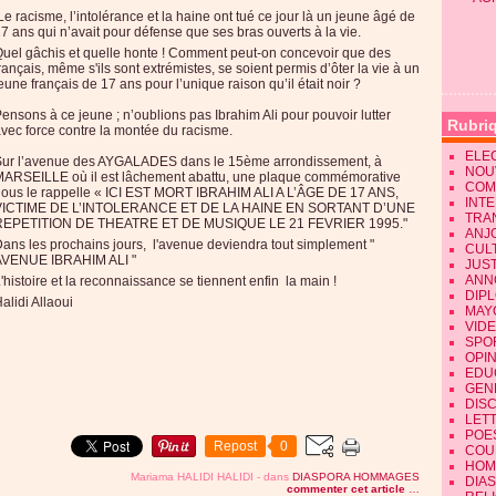
e racisme, l’intolérance et la haine ont tué ce jour là un jeune âgé de
7 ans qui n’avait pour défense que ses bras ouverts à la vie.
uel gâchis et quelle honte ! Comment peut-on concevoir que des
rançais, même s'ils sont extrémistes, se soient permis d’ôter la vie à un
eune français de 17 ans pour l’unique raison qu’il était noir ?
ensons à ce jeune ; n’oublions pas Ibrahim Ali pour pouvoir lutter
Rubri
vec force contre la montée du racisme.
ELE
Sur l’avenue des AYGALADES dans le 15ème arrondissement, à
NOU
ARSEILLE où il est lâchement abattu, une plaque commémorative
COM
ous le rappelle « ICI EST MORT IBRAHIM ALI A L’ÂGE DE 17 ANS,
INT
VICTIME DE L’INTOLERANCE ET DE LA HAINE EN SORTANT D’UNE
TRA
REPETITION DE THEATRE ET DE MUSIQUE LE 21 FEVRIER 1995."
ANJ
ans les prochains jours, l'avenue deviendra tout simplement "
CUL
AVENUE IBRAHIM ALI "
JUST
ANN
'histoire et la reconnaissance se tiennent enfin la main !
DIP
alidi Allaoui
MAY
VID
SPO
OPI
EDU
GEN
DIS
LET
POE
Repost
0
COU
HOM
Mariama HALIDI HALIDI
-
dans
DIASPORA
HOMMAGES
DIA
commenter cet article
…