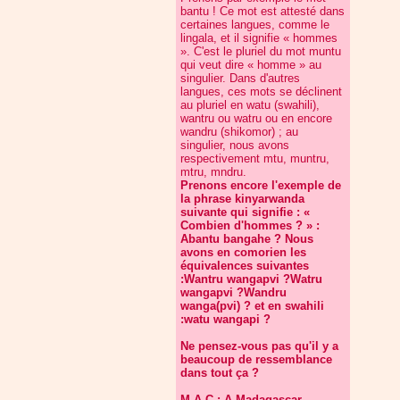
bantu ! Ce mot est attesté dans
certaines langues, comme le
lingala, et il signifie « hommes
». C'est le pluriel du mot muntu
qui veut dire « homme » au
singulier. Dans d'autres
langues, ces mots se déclinent
au pluriel en watu (swahili),
wantru ou watru ou en encore
wandru (shikomor) ; au
singulier, nous avons
respectivement mtu, muntru,
mtru, mndru.
Prenons encore l'exemple de
la phrase kinyarwanda
suivante qui signifie : «
Combien d'hommes ? » :
Abantu bangahe ? Nous
avons en comorien les
équivalences suivantes
:Wantru wangapvi ?Watru
wangapvi ?Wandru
wanga(pvi) ? et en swahili
:watu wangapi ?
Ne pensez-vous pas qu'il y a
beaucoup de ressemblance
dans tout ça ?
M.A.C : A Madagascar,