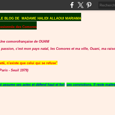
LE BLOG DE
MADAME HALIDI ALLAOUI MARIAMA
assionnée des Comores
Une comorofrançaise de OUANI
 passion, c'est mon pays natal, les Comores et ma ville, Ouani, ma raiso
té, n'existe que celui qui se refuse"
aris - Seuil 1979)
 assume ses actes et défend haut et fort
ses convictions. Il reste maît