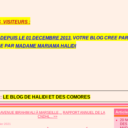
VISITEURS :
E
DEPUIS LE 01 DECEMBRE 2013
, VOTRE BLOG CREE PAR 
RE PAR
MADAME MARIAMA HALIDI
:
LE BLOG DE HALIDI ET DES COMORES
Articl
 AVENUE IBRAHIM ALI À MARSEILLE,...
RAPPORT ANNUEL DE LA
CNDHL... >>
20 
DES 
rier 2021