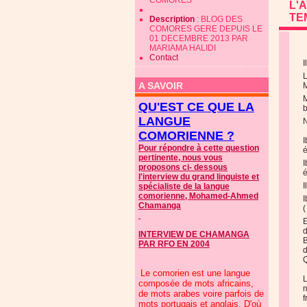
COMORES
L'
TE
Description
: BLOG DES
COMORES GERE DEPUIS LE
01 DECEMBRE 2013 PAR
MARIAMA HALIDI
Contact
I
L
A SAVOIR
M
M
QU'EST CE QUE LA
b
LANGUE
N
COMORIENNE ?
I
Pour répondre à cette question
é
pertinente, nous vous
I
proposons ci- dessous
é
l'interview du grand linguiste et
I
spécialiste de la langue
comorienne, Mohamed-Ahmed
I
Chamanga
E
d
INTERVIEW DE CHAMANGA
B
PAR RFO EN 2004
d
Q
Le comorien est une langue
L
composée de mots africains,
m
de mots arabes voire parfois de
f
mots portugais et anglais. D'où