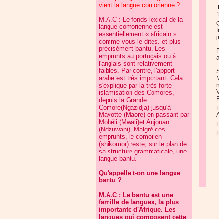
vient la langue comorienne ?
L
1
M.A.C : Le fonds lexical de la
Q
langue comorienne est
f
essentiellement « africain »
j
comme vous le dites, et plus
précisément bantu. Les
P
emprunts au portugais ou à
a
l'anglais sont relativement
faibles. Par contre, l'apport
arabe est très important. Cela
M
s'explique par la très forte
n
islamisation des Comores,
depuis la Grande
Comore(Ngazidja) jusqu'à
D
Mayotte (Maore) en passant par
Mohéli (Mwali)et Anjouan
L
(Ndzuwani). Malgré ces
H
emprunts, le comorien
(shikomor) reste, sur le plan de
sa structure grammaticale, une
langue bantu.
Qu'appelle t-on une langue
bantu ?
M.A.C : Le bantu est une
famille de langues, la plus
importante d'Afrique. Les
langues qui composent cette