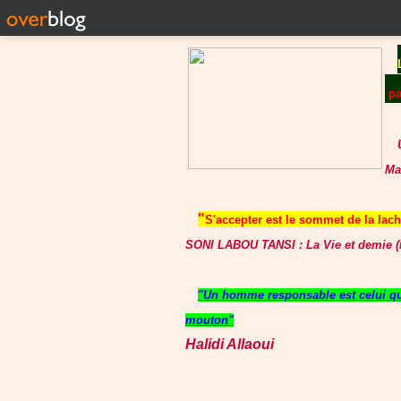
p
Ma
"
S'accepter est le sommet de la lache
SONI LABOU TANSI : La Vie et demie (P
"Un homme responsable est celui qui
mouton"
Halidi Allaoui