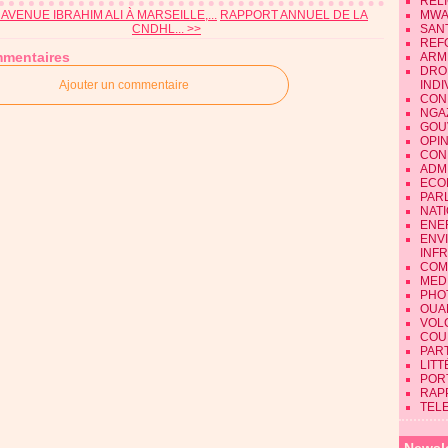
REL
 AVENUE IBRAHIM ALI À MARSEILLE,...
RAPPORT ANNUEL DE LA
MWA
CNDHL... >>
SAN
REF
mentaires
ARM
DRO
Ajouter un commentaire
INDI
CON
NGA
GOU
OPI
CON
ADMI
ECO
PAR
NAT
ENE
ENV
INF
COM
MEDI
PHO
OUA
VOL
COU
PART
LIT
POR
RAP
TEL