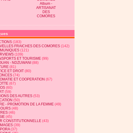
Album -
ARTISANAT
DES
COMORES
ques
CTIONS
(183)
VELLES FRAICHES DES COMORES
(142)
MUNIQUES
(121)
ERVIEWS
(109)
NSPORTS ET TOURISME
(99)
OUAN - NDZUWANI
(88)
TURE
(81)
ICE ET DROIT
(80)
ONCES
(74)
LOMATIE ET COOPERATION
(67)
OTTE
(67)
EOS
(60)
RT
(59)
NIONS DES AUTRES
(53)
CATION
(50)
RE - PROMOTION DE LA FEMME
(49)
COURS
(48)
TRES
(46)
SIE
(45)
R CONSTITUTIONNELLE
(43)
MAGES
(39)
SPORA
(37)