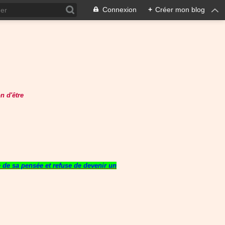
Connexion
+
Créer mon blog
n d'être
re de sa pensée et refuse de devenir un