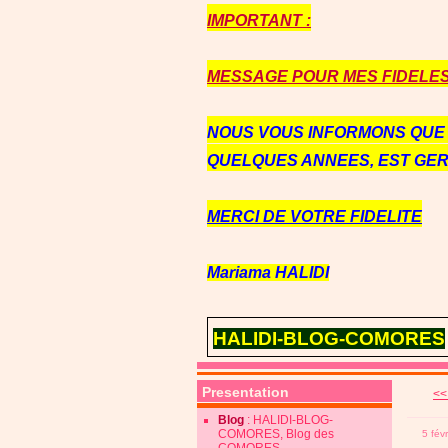
IMPORTANT :
MESSAGE POUR MES FIDELES 
NOUS VOUS INFORMONS QU
QUELQUES ANNEES, EST GE
MERCI DE VOTRE FIDELITE
Mariama HALIDI
HALIDI-BLOG-COMORES
Presentation
<<
Blog
: HALIDI-BLOG-
COMORES, Blog des
5 fév