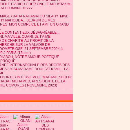
AME SITTOU RAGHADAT MOHAMED
DRÔLE D'ADIEU CHER ONCLE MOUSTAKIM
 ATTOUMANE !!! ???
MAGE / BAHA RAHAMATOU SILAHY MWE
HY NAHOUDA... BEJA UN DE MES
TRES MON COMPLICE ET AMI UN GRAND
A
 LE CONTENTIEUX DÉSAGRÉABLE...
I, MA VILLE, OUANI, JE T'AIME
 DE CHARITÉ AU PROFIT DE LA
HERCHE SUR LA MALADIE DE
NDOMÉTRIOSE 21 SEPTEMBRE 2024 à
0 à PARIS (13eme)
DI ABOU, NOTRE AMOUR POÉTIQUE
IPROQUE
RNÉE INTERNATIONALE DES DROITS DES
ES / 2024 MADAME DOULFAT KAMIL : LA
ME
O/ ORTC / INTERVIEW DE MADAME SITTOU
HADAT MOHAMED, PRÉSIDENTE DE LA
HL/ COMORES ( NOVEMBRE 2023)
Album -
bum -
OUANI
FFRAC