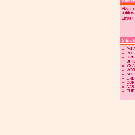
Newsle
Abonnez
publiés.
Email
Sites 
PALA
POE
URE
SHI
YSIA
WOR
AOF
CND
CORA
DAR
ELIE