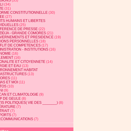
IGIONS
(35)
LI
(34)
TE
(31)
ORME CONSTITUTIONNELLE
(30)
EE
(27)
ITS HUMAINS ET LIBERTES
VIDUELLES
(25)
FERENCE DE PRESSE
(22)
ZIDJA - GRANDE COMORES
(21)
VERNEMENTS ET PRESIDENCE
(19)
NIONS PERSONNELLES
(18)
FLIT DE COMPETENCES
(17)
NISTRATION - INSTITUTIONS
(16)
NOMIE
(16)
LEMENT
(16)
IONALITE ET CITOYENNETE
(14)
RGIE ET EAU
(13)
IRONNEMENT HABITAT
RASTRUCTURES
(13)
ORES
(11)
AS ET MOI
(11)
TOS
(10)
NI
(9)
CAN ET CLIMATOLOGIE
(9)
P DE GEULE
(8)
IS POLITIQUES( VIE DES _______)
(8)
TÉRATURE
(7)
TRAIT
(7)
PORTS
(7)
ECOMMUNICATIONS
(7)