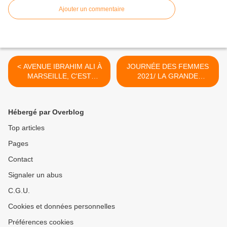
Ajouter un commentaire
< AVENUE IBRAHIM ALI À
JOURNÉE DES FEMMES
MARSEILLE, C'EST
2021/ LA GRANDE
OFFICIEL
FOUDHOYLA, LA VOIX
D'OR DE LA RÉVOLUTION
ET DE JOUJOU DES
Hébergé par Overblog
COMORES >
Top articles
Pages
Contact
Signaler un abus
C.G.U.
Cookies et données personnelles
Préférences cookies