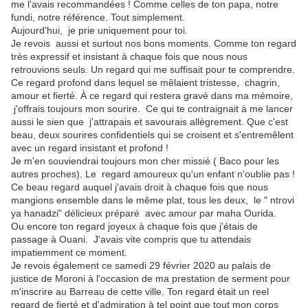
me l'avais recommandées ! Comme celles de ton papa, notre
fundi, notre référence. Tout simplement.
Aujourd'hui, je prie uniquement pour toi.
Je revois aussi et surtout nos bons moments. Comme ton regard
très expressif et insistant à chaque fois que nous nous
retrouvions seuls. Un regard qui me suffisait pour te comprendre.
Ce regard profond dans lequel se mêlaient tristesse, chagrin,
amour et fierté. À ce regard qui restera gravé dans ma mémoire,
j'offrais toujours mon sourire. Ce qui te contraignait à me lancer
aussi le sien que j'attrapais et savourais allégrement. Que c'est
beau, deux sourires confidentiels qui se croisent et s'entremêlent
avec un regard insistant et profond !
Je m'en souviendrai toujours mon cher missié ( Baco pour les
autres proches). Le regard amoureux qu'un enfant n'oublie pas !
Ce beau regard auquel j'avais droit à chaque fois que nous
mangions ensemble dans le même plat, tous les deux, le " ntrovi
ya hanadzi" délicieux préparé avec amour par maha Ourida.
Ou encore ton regard joyeux à chaque fois que j'étais de
passage à Ouani. J'avais vite compris que tu attendais
impatiemment ce moment.
Je revois également ce samedi 29 février 2020 au palais de
justice de Moroni à l'occasion de ma prestation de serment pour
m'inscrire au Barreau de cette ville. Ton regard était un reel
regard de fierté et d'admiration à tel point que tout mon corps