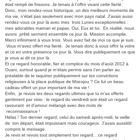
était rempli de frissons. Je tenais à t'offrir vivant cette fierté.
Donc, mon rendez-vous historique, un des meilleurs moments de
ma vie, n'était pas seulement avec mon pays natal. J'avais aussi
rendez-vous ce jour là avec mes trois Lunes exceptionnelles :
mes adorables maman et papas. Oui. Eux et toi. En réalité, nous
avons prêté serment ensemble ce jour là. Mission accomplie.
Merci infiniment à vous trois. Vous avez fait de moi ce que je suis.
Vous m'avez offert ma fierté. Je tenais donc à vous offrir la votre
et ce en votre présence ce jour là. Vous dire publiquement ce que
je vous ai dit ce jour là.
Et ce regard honorable, fier et complice du mois d'août 2012 à
Ouani, surtout quand je m'étais permis sans t'en parler au
préalable de te taquiner publiquement sur tes convictions
religieuses à la place publique de Msirojou ? Ce fut un beau
cadeau offert un jour important de ma vie !
Enfin, je revois tes deux regards ultimes que tu m'as offerts
gentiment par visio : le regard du vendredi soir était un regard
rassurant et d'amour mélangé avec des mots de
reconnaissance !
Hélas ! Ton dernier regard, celui du samedi après-midi, la veille
de ton départ, était impuissant mais courageux. J'avais aussitôt
compris le message.
Je revis et revois tout simplement ton regard....ce regard