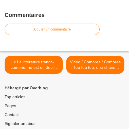
Commentaires
Ajouter un commentaire
< La littérature franco-
Vidéo / Comores / Comores
comorienne est en deuil /
: Tou tou tou, une chanson
Salim Hatubou n'est plus
réaliste de Djabir >
Hébergé par Overblog
Top articles
Pages
Contact
Signaler un abus