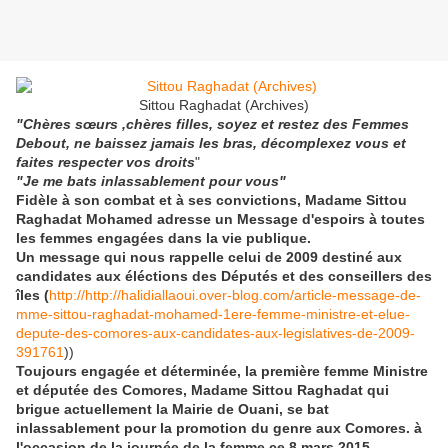
Sittou Raghadat (Archives)
"Chères sœurs ,chères filles, soyez et restez des Femmes
Debout, ne baissez jamais les bras, décomplexez vous et
faites respecter vos droits
"
"Je me bats inlassablement pour vous"
Fidèle à son combat et à ses convictions, Madame Sittou
Raghadat Mohamed adresse un Message d'espoirs à toutes
les femmes engagées dans la vie publique.
Un message qui nous rappelle celui de 2009 destiné aux
candidates aux éléctions des Députés et des conseillers des
îles (
http://http://halidiallaoui.over-blog.com/article-message-de-
mme-sittou-raghadat-mohamed-1ere-femme-ministre-et-elue-
depute-des-comores-aux-candidates-aux-legislatives-de-2009-
391761
))
Toujours engagée et déterminée, la première femme Ministre
et députée des Comores, Madame Sittou Raghadat qui
brigue actuellement la Mairie de Ouani, se bat
inlassablement pour la promotion du genre aux Comores. à
l'occasion de la journée de la femme ce 8 mars 2015,