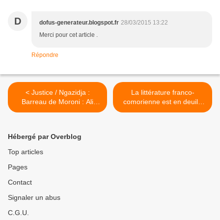
D
dofus-generateur.blogspot.fr
28/03/2015 13:22
Merci pour cet article .
Répondre
< Justice / Ngazidja :
La littérature franco-
Barreau de Moroni : Ali
comorienne est en deuil /
Abdou Elaniou rayé de la
Salim Hatubou n'est plus >
liste des avocats
Hébergé par Overblog
Top articles
Pages
Contact
Signaler un abus
C.G.U.